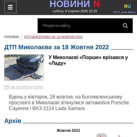
НОВИНИ
N
R
U
субота, 8 Серпня 2026 15:29
1627 днів війни
ГОЛОВНА
ДТП МИКОЛАЄВА ЗА 18 ЖОВТНЯ 2022
ДТП Миколаєва за 18 Жовтня 2022
У Миколаєві «Порше» врізався у
«Ладу»
18.10.2022 в 13:52
Вдень у вівторок, 18 жовтня, на Богоявленському
проспекті в Миколаєві зіткнулися автомобілі Porsche
Cayenne і ВАЗ-2114 Lada Samara
Архів
Жовтня 2022