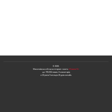
© 2026.
Миколаївська обласна інтернет-газета
«Новини N»
це: 705,553 новин, 0 коментарів
и 19 років 5 місяців 26 днів онлайн.