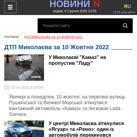
НОВИНИ
N
R
U
неділя, 9 Серпня 2026 13:55
1628 днів війни
ГОЛОВНА
ДТП МИКОЛАЄВА ЗА 10 ЖОВТНЯ 2022
ДТП Миколаєва за 10 Жовтня 2022
У Миколаєві "Камаз" не
пропустив "Ладу"
10.10.2022 в 18:58
Увечері в понеділок, 10 жовтня, на перетині вулиць
Пушкінської та Великої Морської зіткнулися
вантажний автомобіль «Камаз» та легковик Lada
Samara.
У центрі Миколаєва зіткнулися
«Ягуар» та «Рено»: один із
автомобілів перекинувся