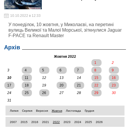
10.10.2022 в 12:33
У понеділок, 10 жовтня, у Миколаєві, на перетині
вулиць Великої та Малої Морської, зіткнулися Jaguar
F-PACE та Renault Master
Архів
Жовтня 2022
1
2
3
4
5
6
7
8
9
10
11
12
13
14
15
16
17
18
19
20
21
22
23
24
25
26
27
28
29
30
31
Липня
Серпня
Вересня
Жовтня
Листопада
Грудня
2007
2015
2016
2021
2022
2023
2024
2025
2026