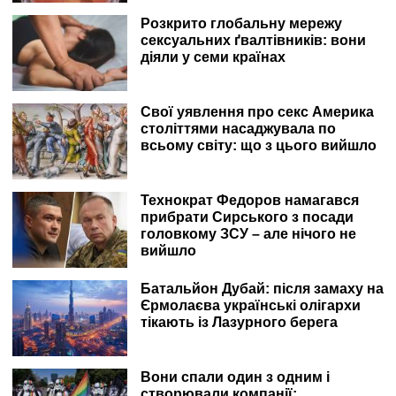
Розкрито глобальну мережу
сексуальних ґвалтівників: вони
діяли у семи країнах
Свої уявлення про секс Америка
століттями насаджувала по
всьому світу: що з цього вийшло
Технократ Федоров намагався
прибрати Сирського з посади
головкому ЗСУ – але нічого не
вийшло
Батальйон Дубай: після замаху на
Єрмолаєва українські олігархи
тікають із Лазурного берега
Вони спали один з одним і
створювали компанії: