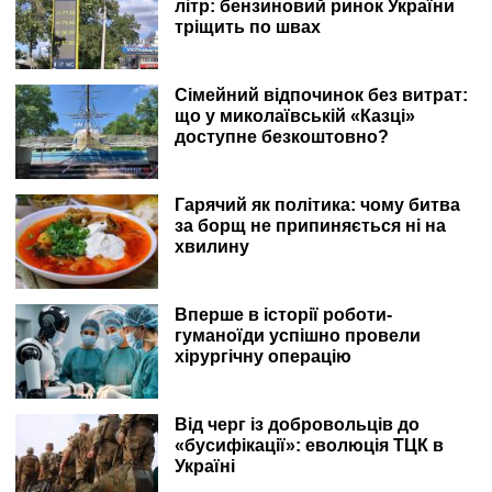
літр: бензиновий ринок України
тріщить по швах
Сімейний відпочинок без витрат:
що у миколаївській «Казці»
доступне безкоштовно?
Гарячий як політика: чому битва
за борщ не припиняється ні на
хвилину
Вперше в історії роботи-
гуманоїди успішно провели
хірургічну операцію
Від черг із добровольців до
«бусифікації»: еволюція ТЦК в
Україні