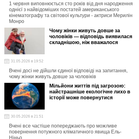
1 червня виповнюється сто років від дня народження
однієї з найвідоміших постатей американського
кінематографу та світової культури - актриси Мерилін
Монро
Чому жінки живуть довше за
чоловіків — відповідь виявилася
складнішою, ніж вважалося
31.05.2026 в 19:52
Вчені досі не дійшли єдиної відповіді на запитання,
чому жінки живуть довше за чоловіків
Мільйони життів під загрозою:
найстрашніше екологічне лихо в
історії може повернутися
30.05.2026 в 21:51
Вчені все частіше попереджають про можливе
повернення потужного кліматичного явища Ель-
Ніньо