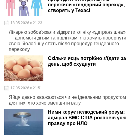
пережили «гендерний перехід»,
створять у Техасі
18.05.2026 в 21:23
Лікарню зобов'язали відкрити клініку «детранзішна»
— допомоги дітям та підліткам, які хочуть повернути
свою біологічну стать після процедур гендерного
переходу
Скільки яєць потрібно з'їдати за
день, щоб схуднути
17.05.2026 в 21:51
Яйця давно вважаються чи не ідеальним продуктом
для тих, хто хоче зменшити вагу
Ними керує нелюдський розум:
адмірал ВМС США розповів усю
правду про НЛО