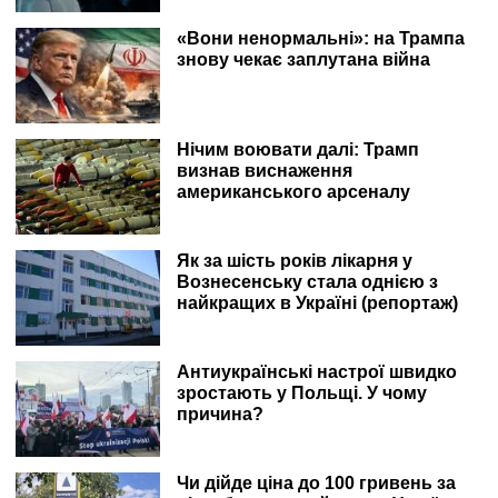
«Вони ненормальні»: на Трампа
знову чекає заплутана війна
Нічим воювати далі: Трамп
визнав виснаження
американського арсеналу
Як за шість років лікарня у
Вознесенську стала однією з
найкращих в Україні (репортаж)
Антиукраїнські настрої швидко
зростають у Польщі. У чому
причина?
Чи дійде ціна до 100 гривень за