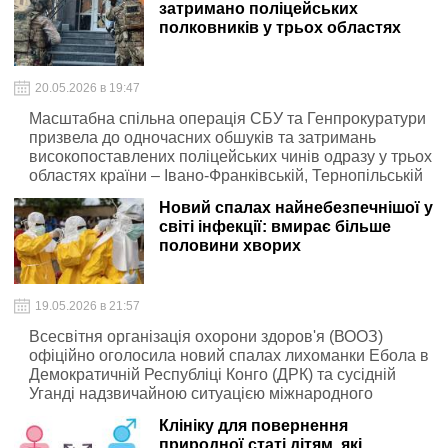
затримано поліцейських
полковників у трьох областях
20.05.2026 в 19:47
Масштабна спільна операція СБУ та Генпрокуратури
призвела до одночасних обшуків та затримань
високопоставлених поліцейських чинів одразу у трьох
областях країни – Івано-Франківській, Тернопільській
та Житомирській
Новий спалах найнебезпечнішої у
світі інфекції: вмирає більше
половини хворих
19.05.2026 в 21:57
Всесвітня організація охорони здоров'я (ВООЗ)
офіційно оголосила новий спалах лихоманки Ебола в
Демократичній Республіці Конго (ДРК) та сусідній
Уганді надзвичайною ситуацією міжнародного
значення
Клініку для повернення
природної статі дітям, які