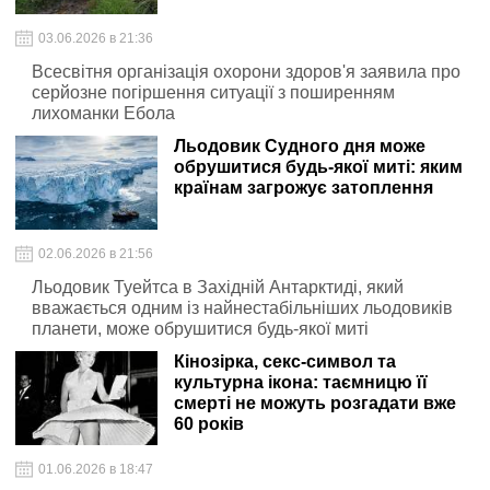
03.06.2026 в 21:36
Всесвітня організація охорони здоров'я заявила про
серйозне погіршення ситуації з поширенням
лихоманки Ебола
Льодовик Судного дня може
обрушитися будь-якої миті: яким
країнам загрожує затоплення
02.06.2026 в 21:56
Льодовик Туейтса в Західній Антарктиді, який
вважається одним із найнестабільніших льодовиків
планети, може обрушитися будь-якої миті
Кінозірка, секс-символ та
культурна ікона: таємницю її
смерті не можуть розгадати вже
60 років
01.06.2026 в 18:47