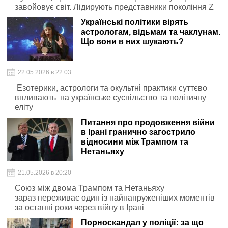
завойовує світ. Лідирують представники покоління Z
Українські політики вірять
астрологам, відьмам та чаклунам.
Що вони в них шукають?
22.05.2026 в 22:03
Езотерики, астрологи та окультні практики суттєво
впливають на українське суспільство та політичну
еліту
Питання про продовження війни
в Ірані гранично загострило
відносини між Трампом та
Нетаньяху
21.05.2026 в 20:20
Союз між двома Трампом та Нетаньяху
зараз переживає один із найнапруженіших моментів
за останні роки через війну в Ірані
Порноскандал у поліції: за що