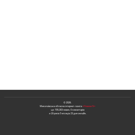
© 2026.
Миколаївська обласна інтернет-газета
«Новини N»
це: 705,303 новин, 0 коментарів
и 19 років 5 місяців 23 дня онлайн.