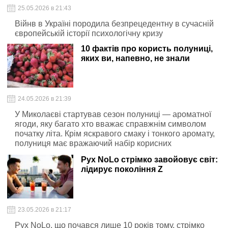
25.05.2026 в 21:43
Війнв в Україні породила безпрецедентну в сучасній
європейській історії психологічну кризу
10 фактів про користь полуниці,
яких ви, напевно, не знали
24.05.2026 в 21:39
У Миколаєві стартував сезон полуниці — ароматної
ягоди, яку багато хто вважає справжнім символом
початку літа. Крім яскравого смаку і тонкого аромату,
полуниця має вражаючий набір корисних
властивостей
Рух NoLo стрімко завойовує світ:
лідирує покоління Z
23.05.2026 в 21:17
Рух NoLo, що почався лише 10 років тому, стрімко