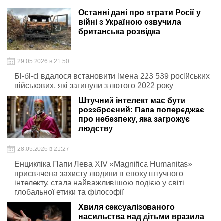
Останні дані про втрати Росії у
війні з Україною озвучила
британська розвідка
29.05.2026 в 21:50
Бі-бі-сі вдалося встановити імена 223 539 російських
військових, які загинули з лютого 2022 року
Штучний інтелект має бути
роззброєний: Папа попереджає
про небезпеку, яка загрожує
людству
28.05.2026 в 21:27
Енцикліка Папи Лева XIV «Magnifica Humanitas»
присвячена захисту людини в епоху штучного
інтелекту, стала найважливішою подією у світі
глобальної етики та філософії
Хвиля сексуалізованого
насильства над дітьми вразила