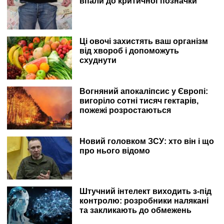
впали до критичної позначки
Ці овочі захистять ваш організм
від хвороб і допоможуть
схуднути
Вогняний апокаліпсис у Європі:
вигоріло сотні тисяч гектарів,
пожежі розростаються
Новий головком ЗСУ: хто він і що
про нього відомо
Штучний інтелект виходить з-під
контролю: розробники налякані
та закликають до обмежень