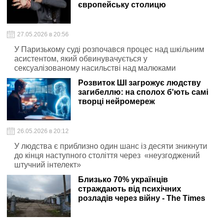
європейську столицю
27.05.2026 в 20:56
У Паризькому суді розпочався процес над шкільним
асистентом, який обвинувачується у
сексуалізованому насильстві над малюками
Розвиток ШІ загрожує людству
загибеллю: на сполох б'ють самі
творці нейромереж
26.05.2026 в 20:12
У людства є приблизно один шанс із десяти зникнути
до кінця наступного століття через «неузгоджений
штучний інтелект»
Близько 70% українців
страждають від психічних
розладів через війну - The Times