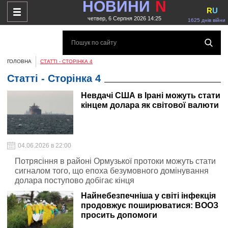
НОВИНИ
N
R
U
четвер, 6 Серпня 2026 14:25
1625 днів війни
ГОЛОВНА
СТАТТІ - СТОРІНКА 4
Статті - Сторінка 4
Невдачі США в Ірані можуть стати
кінцем долара як світової валюти
04.06.2026 в 22:00
Потрясіння в районі Ормузької протоки можуть стати
сигналом того, що епоха безумовного домінування
долара поступово добігає кінця
Найнебезпечніша у світі інфекція
продовжує поширюватися: ВООЗ
просить допомоги