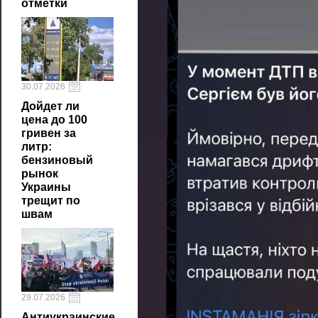
отметки
30.07.2026
Дойдет ли
цена до 100
гривен за
литр:
бензиновый
рынок
Украины
трещит по
швам
29.07.2026
Антиукраинские