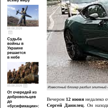
всему миру
06.08.2026
Судьба
войны в
Украине
решается
в небе
05.08.2026
Известный блогер разбил элитный 
От очередей из
добровольцев
Вечером
12 июня
недалеко о
до
Сергей Данилец
. Он наход
«бусификации»: