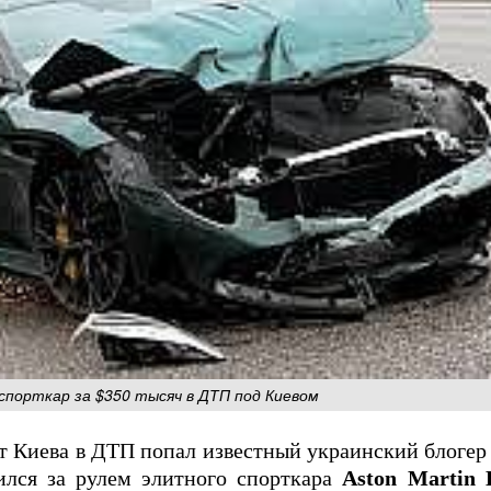
спорткар за $350 тысяч в ДТП под Киевом
т Киева в ДТП попал известный украинский блогер
ился за рулем элитного спорткара
Aston Martin 