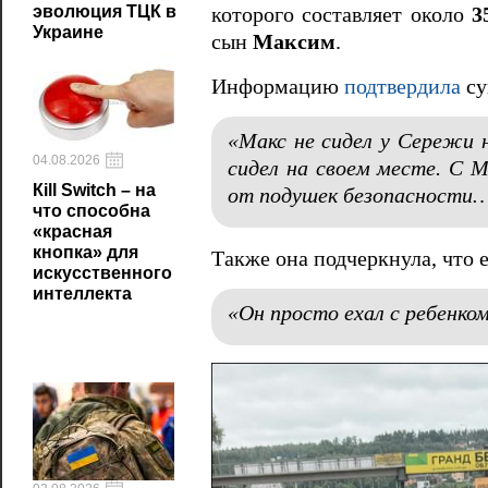
эволюция ТЦК в
которого составляет около
3
Украине
сын
Максим
.
Информацию
подтвердила
су
«Макс не сидел у Сережи н
04.08.2026
сидел на своем месте. С 
Кill Switch – на
от подушек безопасности… 
что способна
«красная
кнопка» для
Также она подчеркнула, что 
искусственного
интеллекта
«Он просто ехал с ребенко