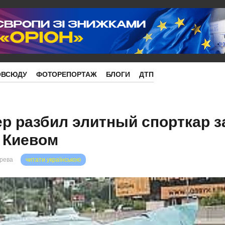
ОВСЮДУ
ФОТОРЕПОРТАЖ
БЛОГИ
ДТП
р разбил элитный спорткар з
 Киевом
орева
читати українською