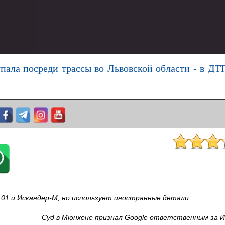
пала посреди трассы во Львовской области - в ДТ
01 и Искандер-М, но использует иностранные детали
Суд в Мюнхене признал Google ответственным за И