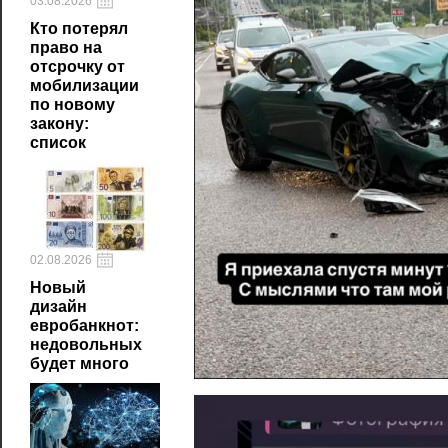
03.08.2026
Кто потерял
право на
отсрочку от
мобилизации
по новому
закону:
список
02.08.2026
Новый
дизайн
евробанкнот:
недовольных
будет много