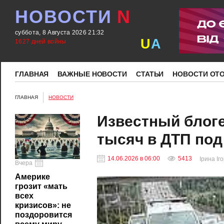
НОВОСТИ
N
суббота, 8 Августа 2026 21:32
U
A
1627 дней войны
ГЛАВНАЯ
ВАЖНЫЕ НОВОСТИ
СТАТЬИ
НОВОСТИ ОТ
ГЛАВНАЯ
НОВОСТИ
Известный блоге
тысяч в ДТП под
14.06.2026 в 06:00
5413
Ірина Іг
Вчера
Америке
грозит «мать
всех
кризисов»: не
поздоровится