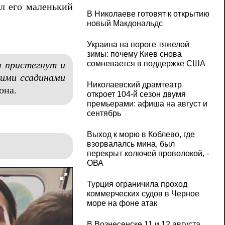
ыл его маленький
В Николаеве готовят к открытию
новый Макдональдс
Украина на пороге тяжелой
зимы: почему Киев снова
сомневается в поддержке США
л пристегнут и
кими ссадинами
Николаевский драмтеатр
она.
откроет 104-й сезон двумя
премьерами: афиша на август и
сентябрь
Выход к морю в Коблево, где
взорвалалсь мина, был
перекрыт колючей проволокой, -
ОВА
Турция ограничила проход
коммерческих судов в Черное
море на фоне атак
В Вознесенске 11 и 12 августа