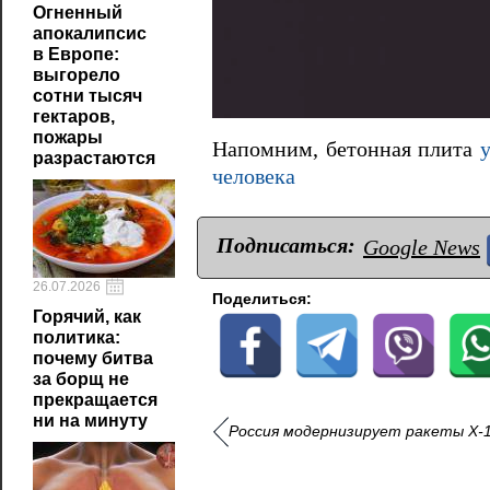
Огненный
апокалипсис
в Европе:
выгорело
сотни тысяч
гектаров,
пожары
Напомним, бетонная плита
у
разрастаются
человека
Подписаться:
Google News
26.07.2026
Поделиться:
Горячий, как
политика:
почему битва
за борщ не
прекращается
ни на минуту
Россия модернизирует ракеты Х-1