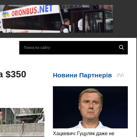
а $350