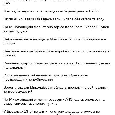
ISW
Фінляндія відмовилася передавати Україні ракети Patriot
Після нічної атаки РФ Одеса залишилася без світла та води
На Миколаївщині масштабно горіло поле: вогонь перекинувся
на дах будівлі
Небезпечні метеоявища: у Миколаєві та області погіршиться
погода
Пентагон вимагає прискорити виробництво зброї через війну з
Іраном
Ракетний удар по Харкову: двоє загиблих, 12 поранених, люди
під завалами
Росія завдала комбінованого удару по Одесі: вісім
постраждалих та руйнування
Ворог атакував Миколаївську область дронами: є руйнування
та постраждалий
На Миколаївщині виявили осередки АЧС, сальмонельозу та
сказу: список населених пунктів
У Броварах 13-річна дівчинка отримала удар струмом на