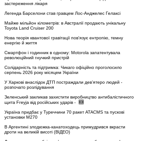
застереження лікаря
Легенда Барселони став гравцем Лос-Анджелес Гелаксі
Майже мільйон кілометрів: в Австралії продають унікальну
Toyota Land Cruiser 200
Нова теорія квантової гравітації пов'язує ентропію, темну
енергію й життя
Смартфон і годинник в одному: Motorola запатентувала
революційний гнучкий пристрій
Солідарність та підтримка: Чикаго офіційно проголосило
серпень 2026 року місяцем України
У Харкові внаслідок ДТП постраждали дев’ятеро людей -
розпочато розлідування
Зеленський закликав захистити виробництво антибалістичного
щита Freyja від російських ударів -
Україна придбає у Туреччини 70 ракет ATACMS та пускові
установки M270
В Аргентині злодюжка-канатоходець примудрився вкрасти
дроти на великій висоті (ВІДЕО)