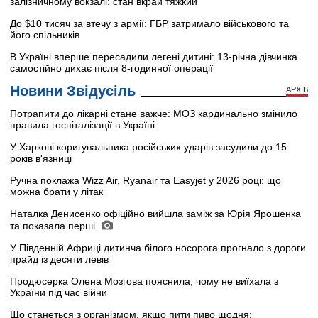
залізничному вокзалі: стан вкрай тяжкий
До $10 тисяч за втечу з армії: ГБР затримало військового та
його спільників
В Україні вперше пересадили легені дитині: 13-річна дівчинка
самостійно дихає після 8-годинної операції
Новини Звідусіль
АРХІВ
Потрапити до лікарні стане важче: МОЗ кардинально змінило
правила госпіталізації в Україні
У Харкові коригувальника російських ударів засудили до 15
років в'язниці
Ручна поклажа Wizz Air, Ryanair та Easyjet у 2026 році: що
можна брати у літак
Наталка Денисенко офіційно вийшла заміж за Юрія Ярошенка
та показала перші
У Південній Африці дитинча білого носорога прогнало з дороги
прайд із десяти левів
Продюсерка Олена Мозгова пояснила, чому не виїхала з
України під час війни
Що станеться з організмом, якщо пити пиво щодня: