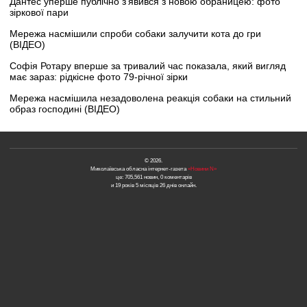
Дантес уперше публічно з’явився з новою обраницею: фото
зіркової пари
Мережа насмішили спроби собаки залучити кота до гри
(ВІДЕО)
Софія Ротару вперше за тривалий час показала, який вигляд
має зараз: рідкісне фото 79-річної зірки
Мережа насмішила незадоволена реакція собаки на стильний
образ господині (ВІДЕО)
© 2026.
Миколаївська обласна інтернет-газета
«Новини N»
це: 705,561 новин, 0 коментарів
и 19 років 5 місяців 26 днів онлайн.