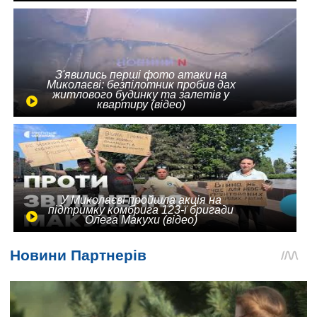
З'явились перші фото атаки на
Миколаєві: безпілотник пробив дах
житлового будинку та залетів у
квартиру (відео)
У Миколаєві пройшла акція на
підтримку комбрига 123-ї бригади
Олега Макухи (відео)