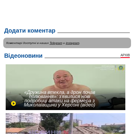
Додати коментар
Коментарі доступні в наших
Telegram
и
instagram
.
Відеоновини
АРХІВ
«Дружина втекла, а дрон почав
полювання»: з'явилися нові
подробиці атаки на фермера з
Миколаївщини у Херсоні (відео)