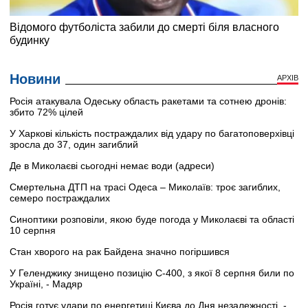
Новини
АРХІВ
Росія атакувала Одеську область ракетами та сотнею дронів:
збито 72% цілей
У Харкові кількість постраждалих від удару по багатоповерхівці
зросла до 37, один загиблий
Де в Миколаєві сьогодні немає води (адреси)
Смертельна ДТП на трасі Одеса – Миколаїв: троє загиблих,
семеро постраждалих
Синоптики розповіли, якою буде погода у Миколаєві та області
10 серпня
Стан хворого на рак Байдена значно погіршився
У Геленджику знищено позицію С-400, з якої 8 серпня били по
Україні, - Мадяр
Росія готує удари по енергетиці Києва до Дня незалежності, -