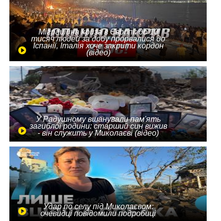
Міграційна криза в Європі: до 10
тисяч людей за добу прорвалися до
Іспанії, Італія хоче закрити кордон
(відео)
У Радушному вшанували пам'ять
загиблої родини: старший син вижив
- він служить у Миколаєві (відео)
Удар по селу під Миколаєвом:
очевидці повідомили подробиці