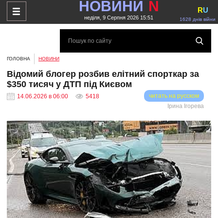
НОВИНИ
N
R
U
неділя, 9 Серпня 2026 15:51
1628 днів війни
ГОЛОВНА
НОВИНИ
Відомий блогер розбив елітний спорткар за
$350 тисяч у ДТП під Києвом
читать на русском
14.06.2026 в 06:00
5418
Ірина Ігорева