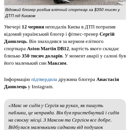
Відомий блогер розбив елітний спорткар за $350 тисяч у
ДТП під Києвом
Увечері
12 червня
неподалік Києва в ДТП потрапив
відомий український блогер і фітнес-тренер
Сергій
Данилець
. Він знаходився за кермом елітного
спорткара
Aston Martin DB12
, вартість якого складає
близько
350 тисяч доларів
. У момент аварії у салоні був
його маленький син
Максим
.
Інформацію
підтвердила
дружина блогера
Анастасія
Данилець
у Instagram.
«Макс не сидів у Сергія на руках, як пишуть
паблики, це неправда. Він був пристебнутий і сидів
на своєму місці. З Максом та Сергієм все добре.
Відбулися маленькими саднами від подушок