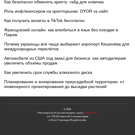
Как безопасно обменять крипту: гайд для новичка
Роль инфлюенсеров на крипторынке: DYOR vs хайп
Как получить монеты в TikTok бесплатно
Французский онлайн: как влюбиться в язык без поездки в
Париж
Почему украинцы всё чаще выбирают аэропорт Кишинёва для
международных перелётов
Автомобили из США под заказ для бизнеса: как автодилерам
увеличить объемы продаж
Как увеличить срок службы алмазного диска
Планирование и зонирование приусадебной территории: от
инженерного проектирования до высадки растений
© 2026.
Николаевская областная интернет-газета
«Новости N»
это: 705,510 новостей, 0 комментариев
и 19 лет 5 месяцев 25 дней онлайн.