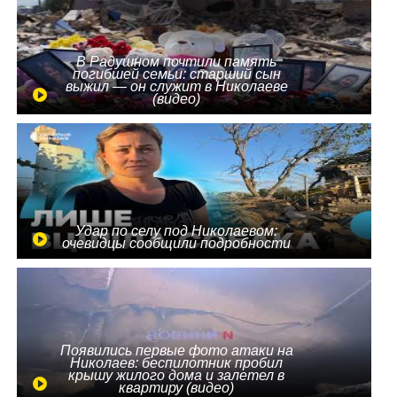
В Радушном почтили память
погибшей семьи: старший сын
выжил — он служит в Николаеве
(видео)
Удар по селу под Николаевом:
очевидцы сообщили подробности
Появились первые фото атаки на
Николаев: беспилотник пробил
крышу жилого дома и залетел в
квартиру (видео)