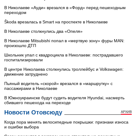
В Николаеве «Ауди» врезался в «Форд» перед пешеходным
переходом
Škoda врезалась в Smart на проспекте в Николаеве
В Николаеве столкнулись два «Опеля»
В Николаеве Mitsubishi попал в «мертвую зону» фуры MAN:
произошло ДТП
Школьник упал с квадроцикла в Николаеве: пострадавшего
госпитализировали
В центре Николаева столкнулись троллейбус и Volkswagen:
движение затруднено
Пьяный водитель «скорой» врезался в «маршрутку» с
пассажирами в Николаеве
В Южноукраинске будут судить водителя Hyundai, насмерть
сбившего пешехода на переходе
Новости Отовсюду
АРХИВ
Когда пора менять велосипедные покрышки: признаки износа
и ошибки выбора