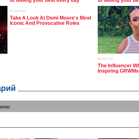
арий
tagram
.