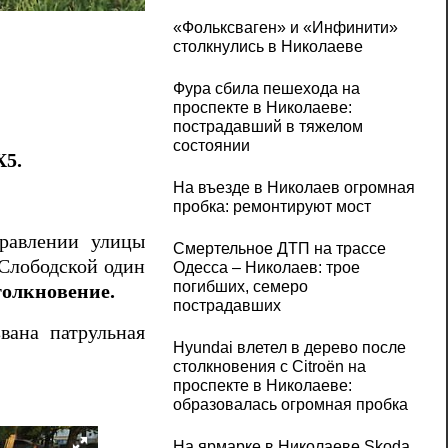
В центре Николаева пробка: столкнулись
«Фольксваген» и «Инфинити»
столкнулись в Николаеве
Фура сбила пешехода на
проспекте в Николаеве:
пострадавший в тяжелом
состоянии
5.
На въезде в Николаев огромная
пробка: ремонтируют мост
правлении улицы
Смертельное ДТП на трассе
 Слободской один
Одесса – Николаев: трое
погибших, семеро
толкновение.
пострадавших
вана патрульная
Hyundai влетел в дерево после
столкновения с Citroën на
проспекте в Николаеве:
образовалась огромная пробка
На ярмарке в Николаеве Skoda