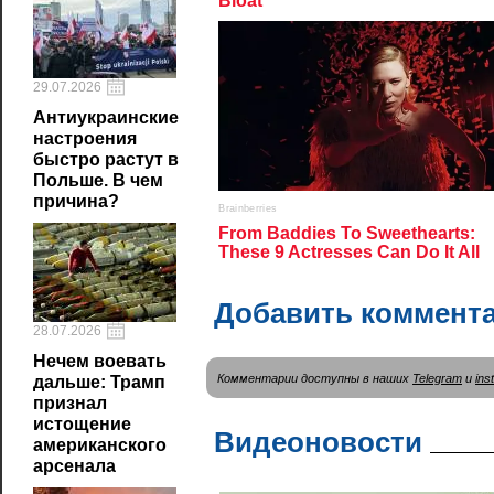
29.07.2026
Антиукраинские
настроения
быстро растут в
Польше. В чем
причина?
Добавить коммент
28.07.2026
Нечем воевать
Комментарии доступны в наших
Telegram
и
ins
дальше: Трамп
признал
истощение
Видеоновости
американского
арсенала