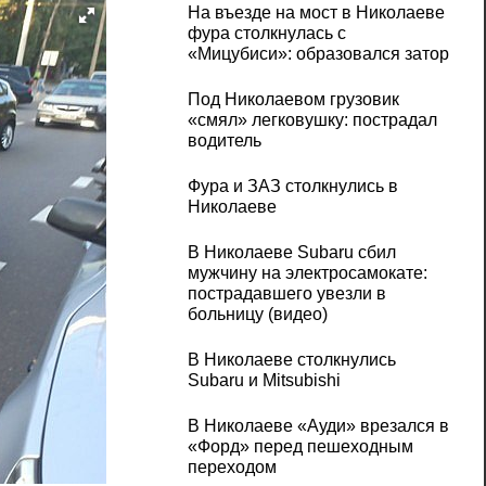
На въезде на мост в Николаеве
фура столкнулась с
«Мицубиси»: образовался затор
Под Николаевом грузовик
«смял» легковушку: пострадал
водитель
Фура и ЗАЗ столкнулись в
Николаеве
В Николаеве Subaru сбил
мужчину на электросамокате:
пострадавшего увезли в
больницу (видео)
В Николаеве столкнулись
Subaru и Mitsubishi
В Николаеве «Ауди» врезался в
«Форд» перед пешеходным
переходом