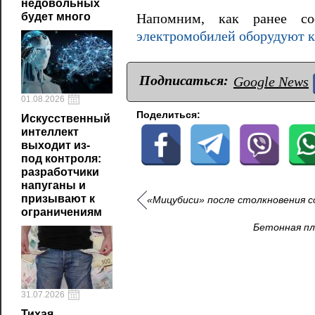
недовольных
будет много
Напомним, как ранее со
электромобилей оборудуют к
Подписаться:
Google News
01.08.2026
Поделиться:
Искусственный
интеллект
выходит из-
под контроля:
разработчики
напуганы и
призывают к
«Мицубиси» после столкновения с
ограничениям
Бетонная пл
31.07.2026
Тихая