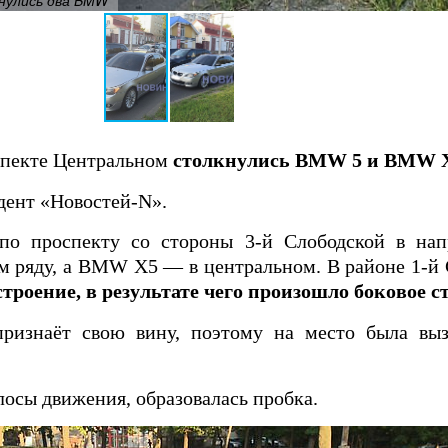
кнулись два BMW
спекте Центральном
столкнулись BMW 5 и BMW X
дент «Новостей-N».
 по проспекту со стороны 3-й Слободской в на
м ряду, а BMW X5 — в центральном. В районе 1-й
троение, в результате чего произошло боковое с
ризнаёт свою вину, поэтому на место была выз
осы движения, образовалась пробка.