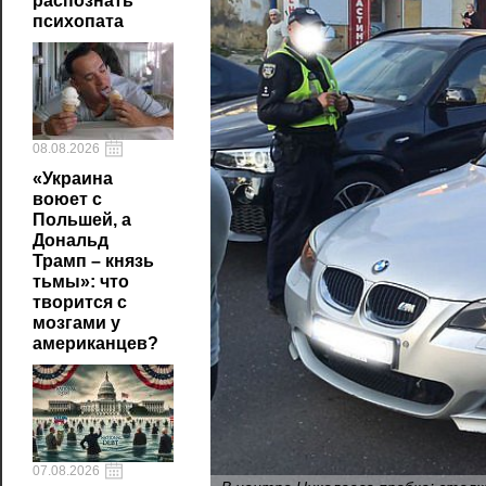
распознать
психопата
08.08.2026
«Украина
воюет с
Польшей, а
Дональд
Трамп – князь
тьмы»: что
творится с
мозгами у
американцев?
07.08.2026