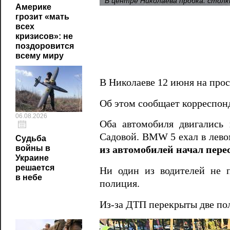
В центре Николаева пробка: стол
Америке
грозит «мать
всех
кризисов»: не
поздоровится
всему миру
В Николаеве 12 июня на про
Об этом сообщает корреспон
06.08.2026
Оба автомобиля двигались
Садовой. BMW 5 ехал в лево
Судьба
войны в
из автомобилей начал перес
Украине
решается
Ни один из водителей не п
в небе
полиция.
Из-за ДТП перекрыты две пол