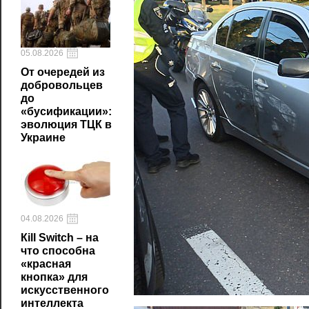
05.08.2026
От очередей из
добровольцев
до
«бусификации»:
эволюция ТЦК в
Украине
04.08.2026
Кill Switch – на
что способна
«красная
кнопка» для
искусственного
интеллекта