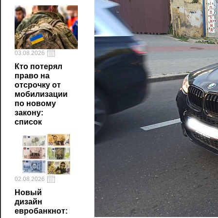
03.08.2026
Кто потерял
право на
отсрочку от
мобилизации
по новому
закону:
список
02.08.2026
Новый
дизайн
евробанкнот: