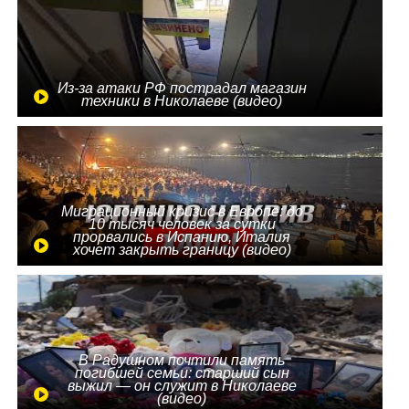
Из-за атаки РФ пострадал магазин
техники в Николаеве (видео)
Миграционный кризис в Европе: до
10 тысяч человек за сутки
прорвались в Испанию, Италия
хочет закрыть границу (видео)
В Радушном почтили память
погибшей семьи: старший сын
выжил — он служит в Николаеве
(видео)