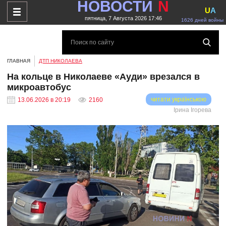
НОВОСТИ
N
U
A
пятница, 7 Августа 2026 17:46
1626 дней войны
ГЛАВНАЯ
ДТП НИКОЛАЕВА
На кольце в Николаеве «Ауди» врезался в
микроавтобус
читати українською
13.06.2026 в 20:19
2160
Ірина Ігорева