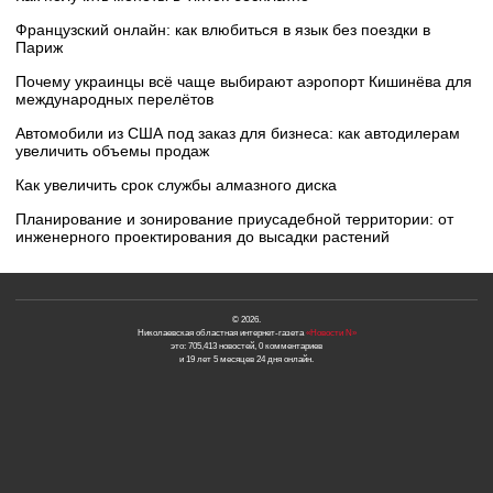
Французский онлайн: как влюбиться в язык без поездки в
Париж
Почему украинцы всё чаще выбирают аэропорт Кишинёва для
международных перелётов
Автомобили из США под заказ для бизнеса: как автодилерам
увеличить объемы продаж
Как увеличить срок службы алмазного диска
Планирование и зонирование приусадебной территории: от
инженерного проектирования до высадки растений
© 2026.
Николаевская областная интернет-газета
«Новости N»
это: 705,413 новостей, 0 комментариев
и 19 лет 5 месяцев 24 дня онлайн.