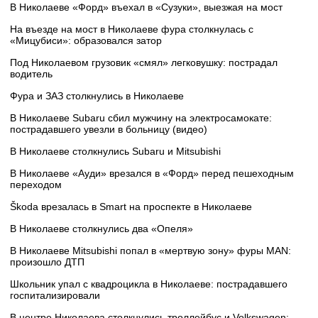
В Николаеве «Форд» въехал в «Сузуки», выезжая на мост
На въезде на мост в Николаеве фура столкнулась с
«Мицубиси»: образовался затор
Под Николаевом грузовик «смял» легковушку: пострадал
водитель
Фура и ЗАЗ столкнулись в Николаеве
В Николаеве Subaru сбил мужчину на электросамокате:
пострадавшего увезли в больницу (видео)
В Николаеве столкнулись Subaru и Mitsubishi
В Николаеве «Ауди» врезался в «Форд» перед пешеходным
переходом
Škoda врезалась в Smart на проспекте в Николаеве
В Николаеве столкнулись два «Опеля»
В Николаеве Mitsubishi попал в «мертвую зону» фуры MAN:
произошло ДТП
Школьник упал с квадроцикла в Николаеве: пострадавшего
госпитализировали
В центре Николаева столкнулись троллейбус и Volkswagen: