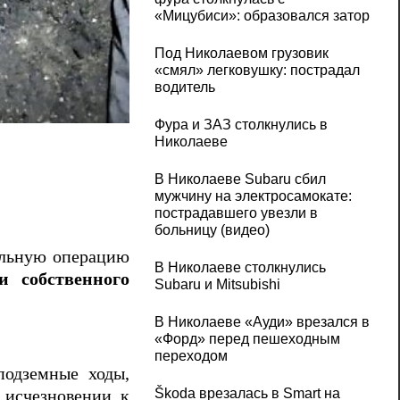
«Мицубиси»: образовался затор
Под Николаевом грузовик
«смял» легковушку: пострадал
водитель
Заблудился в катакомбах под собственны
Фура и ЗАЗ столкнулись в
Николаеве
В Николаеве Subaru сбил
мужчину на электросамокате:
пострадавшего увезли в
больницу (видео)
тельную операцию
В Николаеве столкнулись
 собственного
Subaru и Mitsubishi
В Николаеве «Ауди» врезался в
«Форд» перед пешеходным
переходом
подземные ходы,
Škoda врезалась в Smart на
 исчезновении к