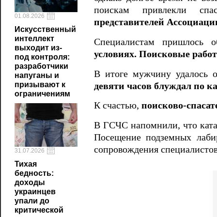
поискам привлекли спа
01.08.2026
представителей Ассоциаци
Искусственный
интеллект
Специалистам пришлось об
выходит из-
условиях. Поисковые рабо
под контроля:
разработчики
В итоге мужчину удалось о
напуганы и
призывают к
девяти часов блуждал по к
ограничениям
К счастью,
поисково-спасат
В ГСЧС напомнили, что ката
Посещение подземных лабир
сопровождения специалистов
31.07.2026
Тихая
бедность:
доходы
украинцев
упали до
критической