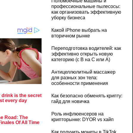
Поломоечные машины и
профессиональные пылесосы:
как организовать эффективную
уборку бизнеса
Какой iPhone выбрать на
вторичном рынке
Переподготовка водителей: как
эффективно открыть новую
категорию (с B на C или А)
Антицеллюлитный массажер
для разных зон тела:
особенности применения
Как безопасно обменять крипту:
гайд для новичка
Роль инфлюенсеров на
крипторынке: DYOR vs хайп
Как получить монеты в TikTok