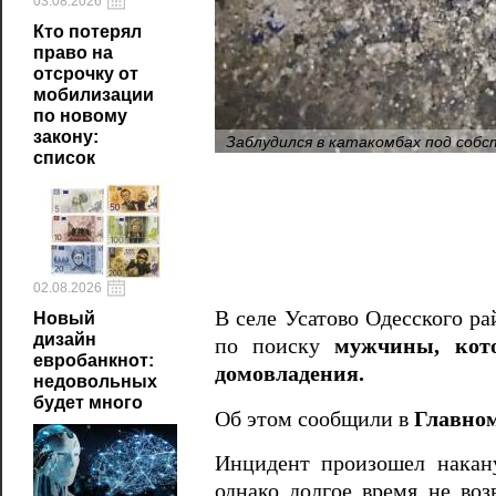
03.08.2026
Кто потерял
право на
отсрочку от
мобилизации
по новому
закону:
Заблудился в катакомбах под собс
список
02.08.2026
В селе Усатово Одесского р
Новый
дизайн
по поиску
мужчины, котор
евробанкнот:
домовладения.
недовольных
будет много
Об этом сообщили в
Главном
Инцидент произошел накан
однако долгое время не воз