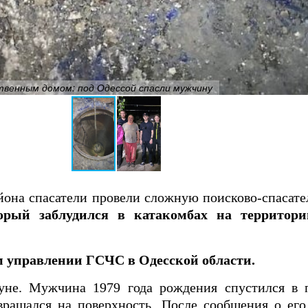
твенным домом: под Одессой спасли мужчину
айона спасатели провели сложную поисково-спаса
ый заблудился в катакомбах на территории
 управлении ГСЧС в Одесской области.
уне. Мужчина 1979 года рождения спустился в 
вращался на поверхность. После сообщения о его