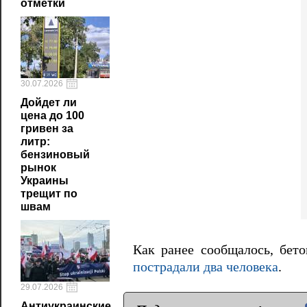
отметки
30.07.2026
Дойдет ли
цена до 100
гривен за
литр:
бензиновый
рынок
Украины
трещит по
швам
Как ранее сообщалось, бет
пострадали два человека
.
29.07.2026
Антиукраинские