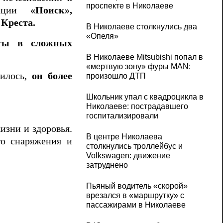
проспекте в Николаеве
изации
«Поиск»,
Креста.
В Николаеве столкнулись два
«Опеля»
ты в сложных
В Николаеве Mitsubishi попал в
«мертвую зону» фуры MAN:
нилось,
он более
произошло ДТП
Школьник упал с квадроцикла в
Николаеве: пострадавшего
госпитализировали
зни и здоровья.
В центре Николаева
го снаряжения и
столкнулись троллейбус и
Volkswagen: движение
затруднено
Пьяный водитель «скорой»
врезался в «маршрутку» с
пассажирами в Николаеве