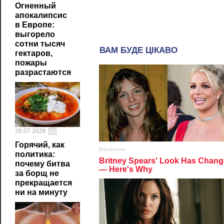
Огненный
апокалипсис
в Европе:
выгорело
сотни тысяч
гектаров,
пожары
разрастаются
26.07.2026
Горячий, как
политика:
почему битва
за борщ не
прекращается
ни на минуту