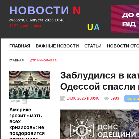
НОВОСТИ
N
суббота, 8 Августа 2026 16:48
U
A
1627 дней войны
ГЛАВНАЯ
ВАЖНЫЕ НОВОСТИ
СТАТЬИ
НОВОСТИ ОТ
ГЛАВНАЯ
ДТП НИКОЛАЕВА
Заблудился в ка
Одессой спасли
14.06.2026 в 00:46
5983
читати
Вчера
Америке
грозит «мать
всех
кризисов»: не
поздоровится