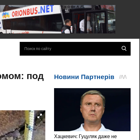
омом: под