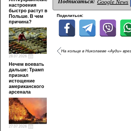
Подписаться:
Google News
настроения
быстро растут в
Поделиться:
Польше. В чем
причина?
На кольце в Николаеве «Ауди» вре
28.07.2026
Нечем воевать
дальше: Трамп
признал
истощение
американского
арсенала
27.07.2026