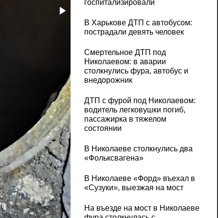
госпитализировали
В Харькове ДТП с автобусом:
пострадали девять человек
Смертельное ДТП под
Николаевом: в аварии
столкнулись фура, автобус и
внедорожник
ДТП с фурой под Николаевом:
водитель легковушки погиб,
пассажирка в тяжелом
состоянии
В Николаеве столкнулись два
«Фольксвагена»
В Николаеве «Форд» въехал в
«Сузуки», выезжая на мост
На въезде на мост в Николаеве
фура столкнулась с