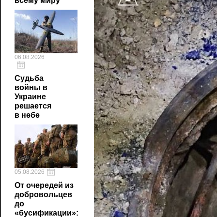
всему миру
06.08.2026
Судьба
войны в
Украине
решается
в небе
05.08.2026
От очередей из
добровольцев
до
«бусификации»: