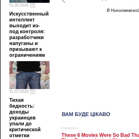
01.08.2026
В Николаевско
Искусственный
интеллект
выходит из-
под контроля:
разработчики
напуганы и
призывают к
ограничениям
31.07.2026
Тихая
бедность:
доходы
украинцев
упали до
критической
отметки