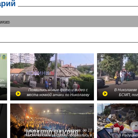
арий
tagram
.
у»:
аки
в
Появились новые фото и видео с
В Николаеве
места ночной атаки по Николаеву
БСМП, по
Миграционный кризис в Европе: до 10
тысяч человек за сутки прорвались в
В Радушно