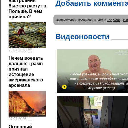
настроения
Добавить коммент
быстро растут в
Польше. В чем
причина?
Комментарии доступны в наших
Telegram
и
ins
Видеоновости
28.07.2026
Нечем воевать
дальше: Трамп
признал
истощение
«Жена убежала, а дрон начал охот
появились новые подробности ат
американского
на фермера из Николаевщины 
арсенала
Херсоне (видео)
27.07.2026
Огненный