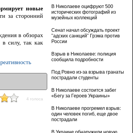
В Николаеве оцифруют 500
ормирует новые
исторических фотографий из
ти за сторонний
музейных коллекций
Сенат начал обсуждать проект
ждения в обзорах
"адских санкций" Грэма против
России
 в силу, так как
Взрыв в Николаеве: полиция
сообщила подробности
креативность
Под Ровно из-за взрыва гранаты
пострадали студенты
В Николаеве состоится забег
«Бегу за Героев Украины»
4 голоса
В Николаеве прогремел взрыв:
один человек погиб, еще двое
пострадали
В Украине обнаружили новую