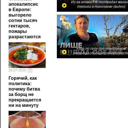
Из-за атаки РФ пострадал магаз
апокалипсис
техники в Николаеве (видео)
в Европе:
выгорело
сотни тысяч
гектаров,
пожары
разрастаются
Удар по селу под Николаевом:
очевидцы сообщили подробност
26.07.2026
Горячий, как
политика:
почему битва
за борщ не
прекращается
ни на минуту