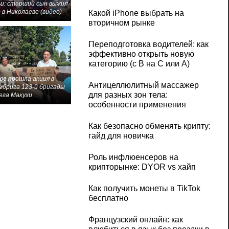
и: старший сын выжил
 в Николаеве (видео)
Какой iPhone выбрать на
вторичном рынке
Переподготовка водителей: как
эффективно открыть новую
категорию (с B на C или А)
ве прошла акция в
Антицеллюлитный массажер
мбрига 123-й бригады
для разных зон тела:
ега Макухи
особенности применения
Как безопасно обменять крипту:
гайд для новичка
Роль инфлюенсеров на
крипторынке: DYOR vs хайп
Как получить монеты в TikTok
бесплатно
Французский онлайн: как