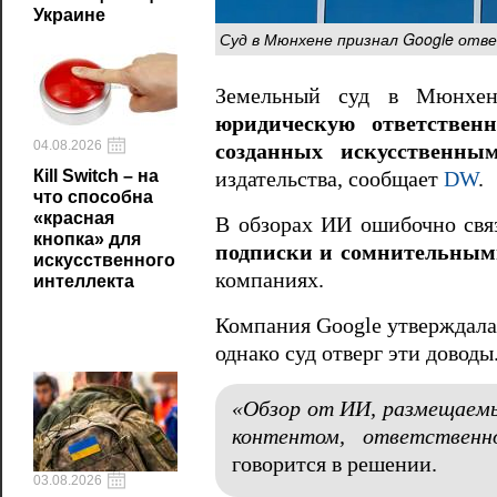
Украине
Суд в Мюнхене признал Google отв
Земельный суд в Мюнхен
юридическую ответственн
04.08.2026
созданных искусственны
Кill Switch – на
издательства, сообщает
DW
.
что способна
«красная
В обзорах ИИ ошибочно свя
кнопка» для
подписки и сомнительным
искусственного
компаниях.
интеллекта
Компания Google утверждала,
однако суд отверг эти доводы
«Обзор от ИИ, размещаемы
контентом, ответствен
говорится в решении.
03.08.2026