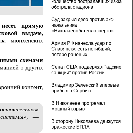
количество пострадавших из-за
обстрела стадиона
Суд закрыл дело против экс-
начальника
 несет прямую
«Николаевоблтеплоэнерго»
сковой выдаче,
ва мюнхенских
Армия РФ нанесла удар по
Славянску: есть погибший,
пятеро раненых
ачными схемами
рмацией о других
Сенат США поддержал "адские
санкции" против России
Владимир Зеленский впервые
оронний контент,
прибыл в Сербию
В Николаеве прогремел
мощный взрыв
амостоятельным
 системы»
, —
В сторону Николаева движутся
вражеские БПЛА