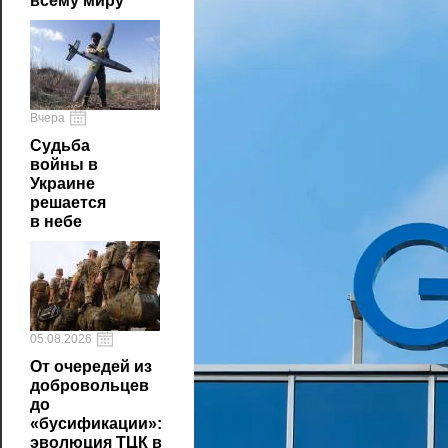
всему миру
Вчера
Судьба
войны в
Украине
решается
в небе
05.08.2026
От очередей из
добровольцев
до
«бусификации»:
эволюция ТЦК в