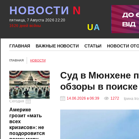
НОВОСТИ
N
пятница, 7 Августа 2026 22:20
U
A
1626 дней войны
ГЛАВНАЯ
ВАЖНЫЕ НОВОСТИ
СТАТЬИ
НОВОСТИ ОТ
ГЛАВНАЯ
НОВОСТИ
Суд в Мюнхене п
обзоры в поиске
14.06.2026 в 06:39
1272
Ірина Іг
Сегодня
Америке
грозит «мать
всех
кризисов»: не
поздоровится