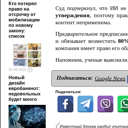
Кто потерял
Суд подчеркнул, что ИИ не
право на
отсрочку от
утверждения
, поэтому пра
мобилизации
контент неприменима.
по новому
закону:
Предварительное предписани
список
и обязывает возместить
80%
компания имеет право его об
Напомним, ученые выяснили
02.08.2026
Подписаться:
Новый
Google News
дизайн
евробанкнот:
Поделиться:
недовольных
будет много
Известный блогер разбил элитный