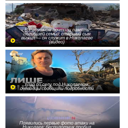
В Радушном почтили память
погибшей семьи: старший сын
выжил — он служит в Николаеве
(видео)
Удар по селу под Николаевом:
очевидцы сообщили подробности
Появились первые фото атаки на
Николаев: беспилотник пробил