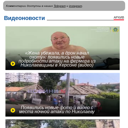
Комментарии доступны в наших
Telegram
и
instagram
.
Видеоновости
АРХИВ
«Жена убежала, а дрон начал
охоту»: появились новые
подробности атаки на фермера из
Николаевщины в Херсоне (видео)
Появились новые фото и видео с
места ночной атаки по Николаеву