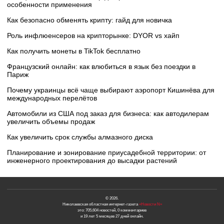
особенности применения
Как безопасно обменять крипту: гайд для новичка
Роль инфлюенсеров на крипторынке: DYOR vs хайп
Как получить монеты в TikTok бесплатно
Французский онлайн: как влюбиться в язык без поездки в
Париж
Почему украинцы всё чаще выбирают аэропорт Кишинёва для
международных перелётов
Автомобили из США под заказ для бизнеса: как автодилерам
увеличить объемы продаж
Как увеличить срок службы алмазного диска
Планирование и зонирование приусадебной территории: от
инженерного проектирования до высадки растений
© 2026.
Николаевская областная интернет-газета
«Новости N»
это: 705,604 новостей, 0 комментариев
и 19 лет 5 месяцев 27 дней онлайн.