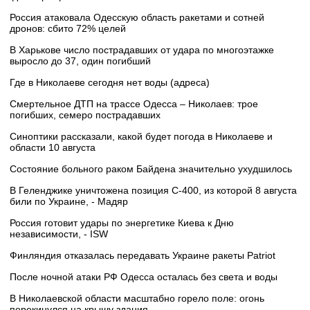
Россия атаковала Одесскую область ракетами и сотней
дронов: сбито 72% целей
В Харькове число пострадавших от удара по многоэтажке
выросло до 37, один погибший
Где в Николаеве сегодня нет воды (адреса)
Смертельное ДТП на трассе Одесса – Николаев: трое
погибших, семеро пострадавших
Синоптики рассказали, какой будет погода в Николаеве и
области 10 августа
Состояние больного раком Байдена значительно ухудшилось
В Геленджике уничтожена позиция С-400, из которой 8 августа
били по Украине, - Мадяр
Россия готовит удары по энергетике Киева к Дню
независимости, - ISW
Финляндия отказалась передавать Украине ракеты Patriot
После ночной атаки РФ Одесса осталась без света и воды
В Николаевской области масштабно горело поле: огонь
перекинулся на крышу здания