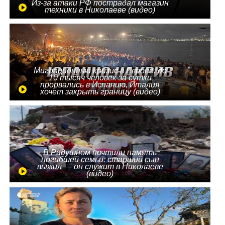
Из-за атаки РФ пострадал магазин
техники в Николаеве (видео)
Миграционный кризис в Европе: до
10 тысяч человек за сутки
прорвались в Испанию, Италия
хочет закрыть границу (видео)
В Радушном почтили память
погибшей семьи: старший сын
выжил — он служит в Николаеве
(видео)