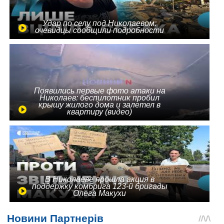
Удар по селу под Николаевом:
очевидцы сообщили подробности
Появились первые фото атаки на
Николаев: беспилотник пробил
крышу жилого дома и залетел в
квартиру (видео)
В Николаеве прошла акция в
поддержку комбрига 123-й бригады
Олега Макухи