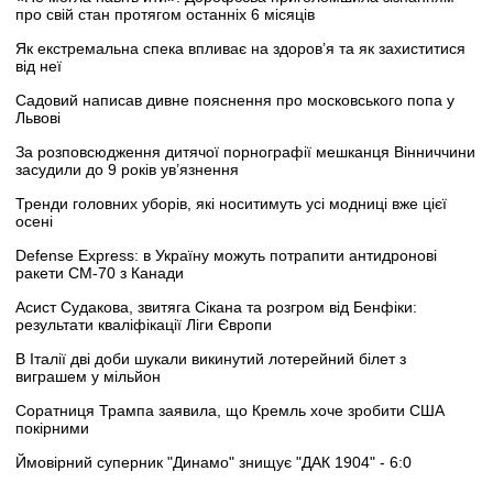
про свій стан протягом останніх 6 місяців
Як екстремальна спека впливає на здоров’я та як захиститися
від неї
Садовий написав дивне пояснення про московського попа у
Львові
За розповсюдження дитячої порнографії мешканця Вінниччини
засудили до 9 років ув’язнення
Тренди головних уборів, які носитимуть усі модниці вже цієї
осені
Defense Express: в Україну можуть потрапити антидронові
ракети CM-70 з Канади
Асист Судакова, звитяга Сікана та розгром від Бенфіки:
результати кваліфікації Ліги Європи
В Італії дві доби шукали викинутий лотерейний білет з
виграшем у мільйон
Соратниця Трампа заявила, що Кремль хоче зробити США
покірними
Ймовірний суперник "Динамо" знищує "ДАК 1904" - 6:0