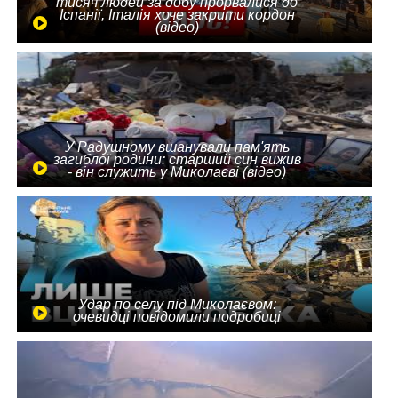
тисяч людей за добу прорвалися до
Іспанії, Італія хоче закрити кордон
(відео)
У Радушному вшанували пам'ять
загиблої родини: старший син вижив
- він служить у Миколаєві (відео)
Удар по селу під Миколаєвом:
очевидці повідомили подробиці