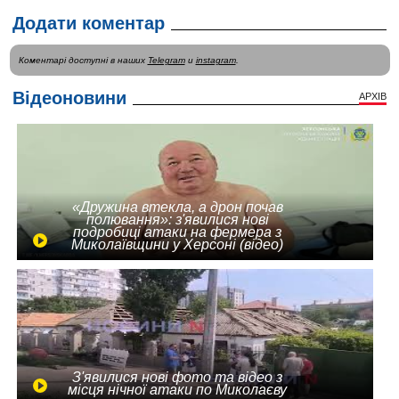
Додати коментар
Коментарі доступні в наших
Telegram
и
instagram
.
Відеоновини
АРХІВ
«Дружина втекла, а дрон почав
полювання»: з'явилися нові
подробиці атаки на фермера з
Миколаївщини у Херсоні (відео)
З'явилися нові фото та відео з
місця нічної атаки по Миколаєву