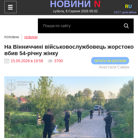
НОВИНИ
N
R
U
субота, 8 Серпня 2026 05:02
1627 днів війни
ГОЛОВНА
НОВИНИ
На Вінниччині військовослужбовець жорстоко
вбив 54-річну жінку
читать на русском
15.05.2026 в 19:58
3700
Анастасія Савчук