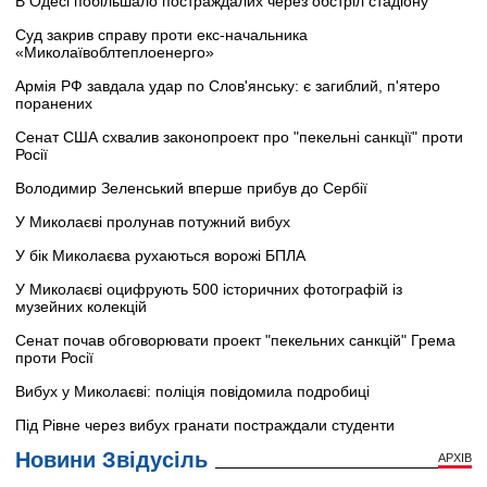
В Одесі побільшало постраждалих через обстріл стадіону
Суд закрив справу проти екс-начальника
«Миколаївоблтеплоенерго»
Армія РФ завдала удар по Слов'янську: є загиблий, п'ятеро
поранених
Сенат США схвалив законопроект про "пекельні санкції" проти
Росії
Володимир Зеленський вперше прибув до Сербії
У Миколаєві пролунав потужний вибух
У бік Миколаєва рухаються ворожі БПЛА
У Миколаєві оцифрують 500 історичних фотографій із
музейних колекцій
Сенат почав обговорювати проект "пекельних санкцій" Грема
проти Росії
Вибух у Миколаєві: поліція повідомила подробиці
Під Рівне через вибух гранати постраждали студенти
Новини Звідусіль
АРХІВ