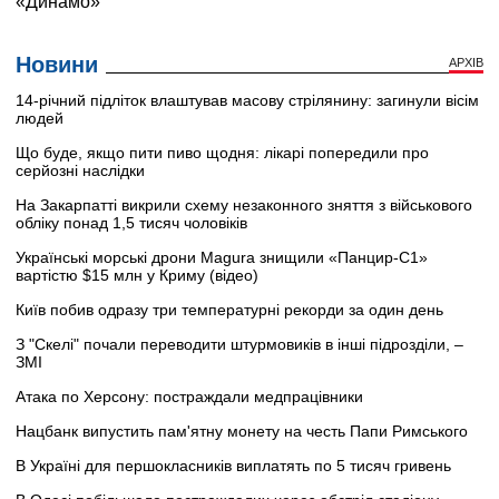
Новини
АРХІВ
14-річний підліток влаштував масову стрілянину: загинули вісім
людей
Що буде, якщо пити пиво щодня: лікарі попередили про
серйозні наслідки
На Закарпатті викрили схему незаконного зняття з військового
обліку понад 1,5 тисяч чоловіків
Українські морські дрони Magura знищили «Панцир-С1»
вартістю $15 млн у Криму (відео)
Київ побив одразу три температурні рекорди за один день
З "Скелі" почали переводити штурмовиків в інші підрозділи, –
ЗМІ
Атака по Херсону: постраждали медпрацівники
Нацбанк випустить пам'ятну монету на честь Папи Римського
В Україні для першокласників виплатять по 5 тисяч гривень