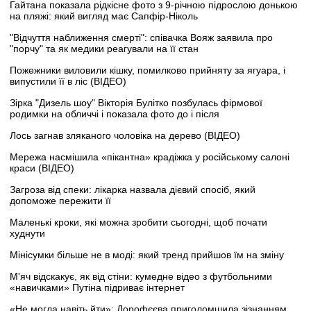
Гайтана показала рідкісне фото з 9-річною підрослою донькою
на пляжі: який вигляд має Сапфір-Ніколь
"Відчуття наближення смерті": співачка Вояж заявила про
"порчу" та як медики реагували на її стан
Пожежники виловили кішку, помилково прийняту за ягуара, і
випустили її в ліс (ВІДЕО)
Зірка "Дизель шоу" Вікторія Булітко позбулась фірмової
родимки на обличчі і показала фото до і після
Лось загнав зляканого чоловіка на дерево (ВІДЕО)
Мережа насмішила «пікантна» крадіжка у російському салоні
краси (ВІДЕО)
Загроза від спеки: лікарка назвала дієвий спосіб, який
допоможе пережити її
Маленькі кроки, які можна зробити сьогодні, щоб почати
худнути
Мінісумки більше не в моді: який тренд прийшов їм на зміну
М'яч відскакує, як від стіни: кумедне відео з футбольними
«навичками» Путіна підриває інтернет
«Не могла навіть йти»: Дорофєєва приголомшила зізнанням