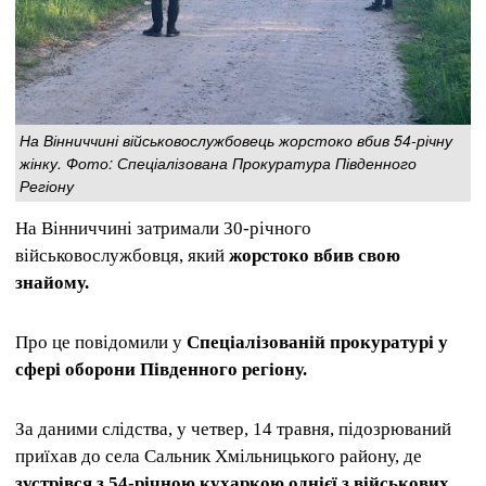
На Вінниччині військовослужбовець жорстоко вбив 54-річну
жінку. Фото: Спеціалізована Прокуратура Південного
Регіону
На Вінниччині затримали 30-річного
військовослужбовця, який
жорстоко вбив свою
знайому.
Про це повідомили у
Спеціалізованій прокуратурі у
сфері оборони Південного регіону.
За даними слідства, у четвер, 14 травня, підозрюваний
приїхав до села Сальник Хмільницького району, де
зустрівся з 54-річною кухаркою однієї з військових