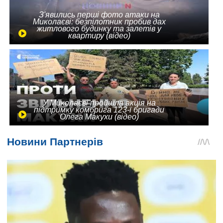
З'явились перші фото атаки на
Миколаєві: безпілотник пробив дах
житлового будинку та залетів у
квартиру (відео)
У Миколаєві пройшла акція на
підтримку комбрига 123-ї бригади
Олега Макухи (відео)