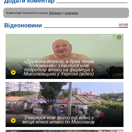
Додати коментар
Коментарі доступні в наших
Telegram
и
instagram
.
Відеоновини
АРХІВ
«Дружина втекла, а дрон почав
полювання»: з'явилися нові
подробиці атаки на фермера з
Миколаївщини у Херсоні (відео)
З'явилися нові фото та відео з
місця нічної атаки по Миколаєву