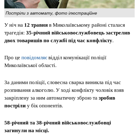
Постріли з автомату, фото ілюстраційне
У ніч на
12 травня
в Миколаївському районі сталася
трагедія:
35-річний військовослужбовець застрелив
двох товаришів по службі під час конфлікту
.
Про це
повідомляє
відділ комунікації поліції
Миколаївської області.
За даними поліції, словесна сварка виникла під час
розпивання алкоголю. У ході конфлікту чоловік взяв
закріплену за ним автоматичну зброю та
зробив
постріли
у бік опонентів.
58-річний та 38-річний військовослужбовці
загинули на місці.