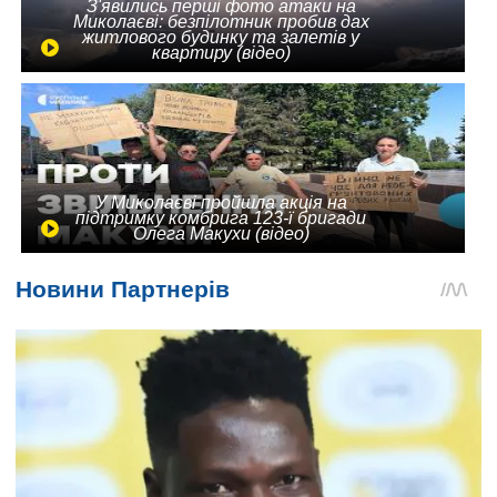
З'явились перші фото атаки на
Миколаєві: безпілотник пробив дах
житлового будинку та залетів у
квартиру (відео)
У Миколаєві пройшла акція на
підтримку комбрига 123-ї бригади
Олега Макухи (відео)