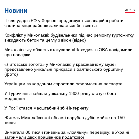
Новини
АРХІВ
Після ударів РФ у Херсоні продовжуються аварійні роботи:
частина мікрорайонів залишається без світла
Конфлікт у Миколаєві: будівельники під час ремонту гуртожитку
викидають бетон та цеглу з вікон (відео)
Миколаївську область атакували «Шахеди»: в ОВА повідомили
про наслідки
«Литовське золото» у Миколаєві: у краєзнавчому музеї
представлено унікальні прикраси з балтійського бурштину
(фото)
Українцям за кордоном спростили оформлення паспорта
У Туреччині знайшли унікальну 1800-річну статую бога
медицини
У Росії стався масштабний збій інтернету
Житель Миколаївської області нарубав дубів майже на 150
тисяч
Вимагали 80 тисяч гривень за «лояльну» перевірку: в Україні
затримали двох працівників податкової