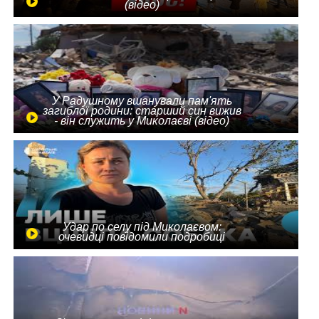
(відео)
У Радушному вшанували пам'ять
загиблої родини: старший син вижив
- він служить у Миколаєві (відео)
Удар по селу під Миколаєвом:
очевидці повідомили подробиці