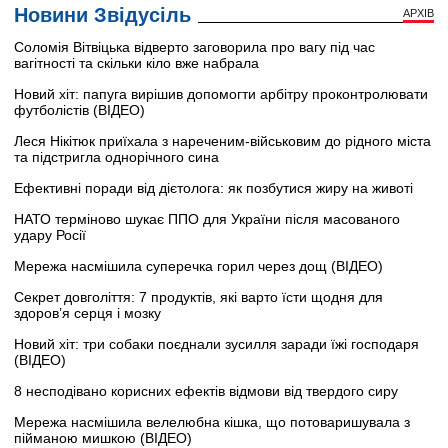
Новини Звідусіль
АРХІВ
Соломія Вітвіцька відверто заговорила про вагу під час
вагітності та скільки кіло вже набрала
Новий хіт: папуга вирішив допомогти арбітру проконтролювати
футболістів (ВІДЕО)
Леся Нікітюк приїхала з нареченим-військовим до рідного міста
та підстригла однорічного сина
Ефективні поради від дієтолога: як позбутися жиру на животі
НАТО терміново шукає ППО для України після масованого
удару Росії
Мережа насмішила суперечка горил через дощ (ВІДЕО)
Секрет довголіття: 7 продуктів, які варто їсти щодня для
здоров’я серця і мозку
Новий хіт: три собаки поєднали зусилля заради їжі господаря
(ВІДЕО)
8 несподівано корисних ефектів відмови від твердого сиру
Мережа насмішила велелюбна кішка, що потоваришувала з
пійманою мишкою (ВІДЕО)