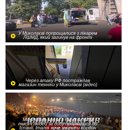
У Миколаєві попрощалися з лікарем
ЛШМД, який загинув на фронті
Через атаку РФ постраждав
магазин техніки у Миколаєві (відео)
Міграційна криза в Європі: до 10
тисяч людей за добу прорвалися до
Іспанії, Італія хоче закрити кордон