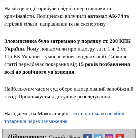
На місце події прибули слідчі, оперативники та
криміналісти. Поліцейські вилучили
автомат АК-74
та
стріляні гільзи, направивши їх на експертизу.
Зловмисника було затримано у порядку ст. 208 КПК
України.
Йому повідомили про підозру за п. 1 ч. 2 ст.
115 КК України – умисне вбивство двох осіб. Санкція
статті передбачає покарання від
15 років позбавлення
волі до довічного ув'язнення
.
Найближчим часом суд обере підозрюваний запобіжний
захід. Продовжується досудове розслідування.
Нагадаємо, на Миколаївщині
лейтенант мало не вбив
товариша через зауваження
Підписатися:
Google News