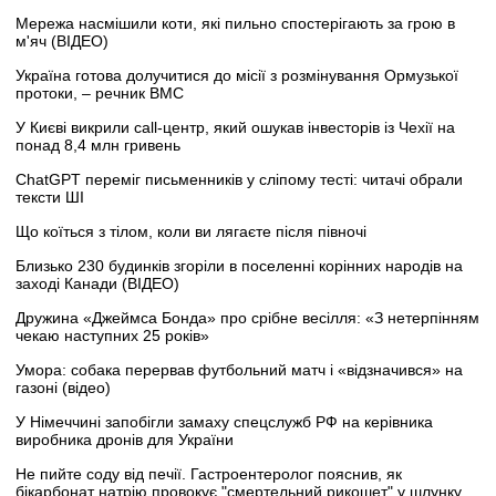
Мережа насмішили коти, які пильно спостерігають за грою в
м'яч (ВІДЕО)
Україна готова долучитися до місії з розмінування Ормузької
протоки, – речник ВМС
У Києві викрили call-центр, який ошукав інвесторів із Чехії на
понад 8,4 млн гривень
ChatGPT переміг письменників у сліпому тесті: читачі обрали
тексти ШІ
Що коїться з тілом, коли ви лягаєте після півночі
Близько 230 будинків згоріли в поселенні корінних народів на
заході Канади (ВІДЕО)
Дружина «Джеймса Бонда» про срібне весілля: «З нетерпінням
чекаю наступних 25 років»
Умора: собака перервав футбольний матч і «відзначився» на
газоні (відео)
У Німеччині запобігли замаху спецслужб РФ на керівника
виробника дронів для України
Не пийте соду від печії. Гастроентеролог пояснив, як
бікарбонат натрію провокує "смертельний рикошет" у шлунку