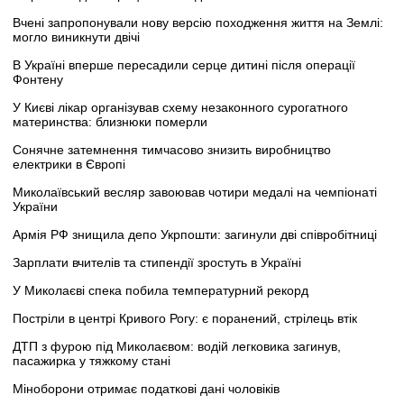
Вчені запропонували нову версію походження життя на Землі:
могло виникнути двічі
В Україні вперше пересадили серце дитині після операції
Фонтену
У Києві лікар організував схему незаконного сурогатного
материнства: близнюки померли
Сонячне затемнення тимчасово знизить виробництво
електрики в Європі
Миколаївський весляр завоював чотири медалі на чемпіонаті
України
Армія РФ знищила депо Укрпошти: загинули дві співробітниці
Зарплати вчителів та стипендії зростуть в Україні
У Миколаєві спека побила температурний рекорд
Постріли в центрі Кривого Рогу: є поранений, стрілець втік
ДТП з фурою під Миколаєвом: водій легковика загинув,
пасажирка у тяжкому стані
Міноборони отримає податкові дані чоловіків