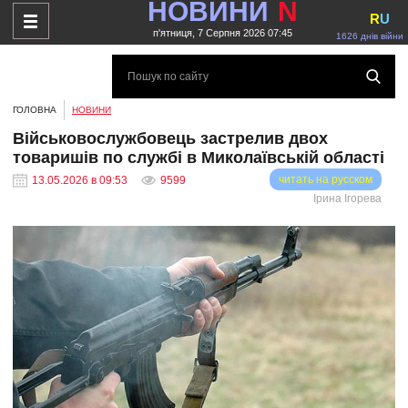
НОВИНИ
N
R
U
п'ятниця, 7 Серпня 2026 07:45
1626 днів війни
ГОЛОВНА
НОВИНИ
Військовослужбовець застрелив двох
товаришів по службі в Миколаївській області
читать на русском
13.05.2026 в 09:53
9599
Ірина Ігорева