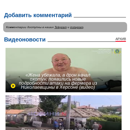
Добавить комментарий
Комментарии доступны в наших
Telegram
и
instagram
.
Видеоновости
АРХИВ
«Жена убежала, а дрон начал
охоту»: появились новые
подробности атаки на фермера из
Николаевщины в Херсоне (видео)