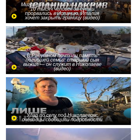
Миграционный кризис в Европе: до
10 тысяч человек за сутки
прорвались в Испанию, Италия
хочет закрыть границу (видео)
В Радушном почтили память
погибшей семьи: старший сын
выжил — он служит в Николаеве
(видео)
Удар по селу под Николаевом:
очевидцы сообщили подробности