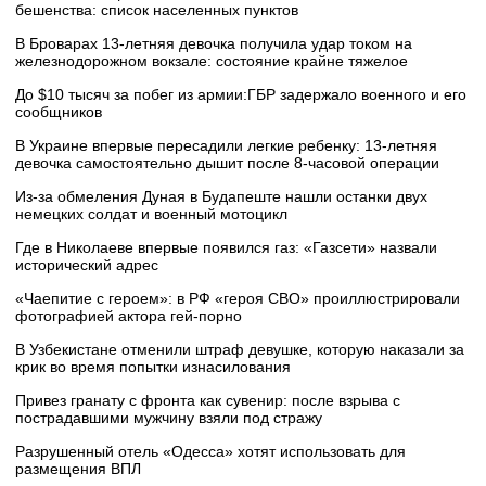
бешенства: список населенных пунктов
В Броварах 13-летняя девочка получила удар током на
железнодорожном вокзале: состояние крайне тяжелое
До $10 тысяч за побег из армии:ГБР задержало военного и его
сообщников
В Украине впервые пересадили легкие ребенку: 13-летняя
девочка самостоятельно дышит после 8-часовой операции
Из-за обмеления Дуная в Будапеште нашли останки двух
немецких солдат и военный мотоцикл
Где в Николаеве впервые появился газ: «Газсети» назвали
исторический адрес
«Чаепитие с героем»: в РФ «героя СВО» проиллюстрировали
фотографией актора гей-порно
В Узбекистане отменили штраф девушке, которую наказали за
крик во время попытки изнасилования
Привез гранату с фронта как сувенир: после взрыва с
пострадавшими мужчину взяли под стражу
Разрушенный отель «Одесса» хотят использовать для
размещения ВПЛ