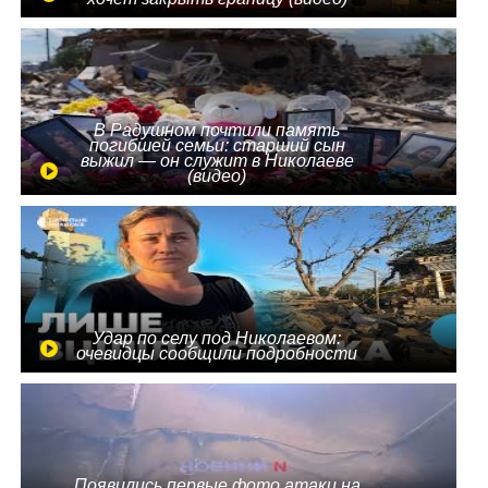
В Радушном почтили память
погибшей семьи: старший сын
выжил — он служит в Николаеве
(видео)
Удар по селу под Николаевом:
очевидцы сообщили подробности
Появились первые фото атаки на