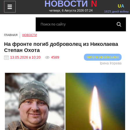
НОВОСТИ
N
U
A
четверг, 6 Августа 2026 07:24
1625 дней войны
ГЛАВНАЯ
НОВОСТИ
На фронте погиб доброволец из Николаева
Степан Охота
читати українською
13.05.2026 в 10:20
4589
Ірина Ігорева