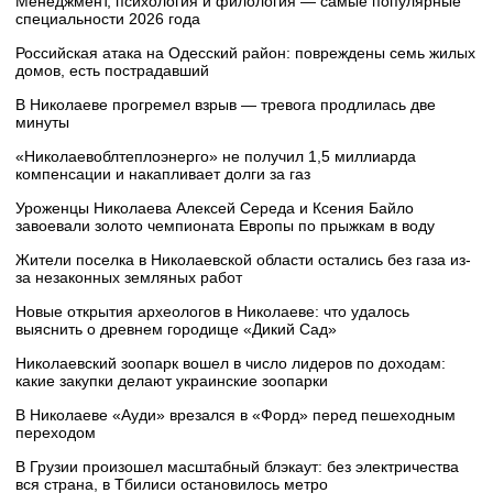
Менеджмент, психология и филология — самые популярные
специальности 2026 года
Российская атака на Одесский район: повреждены семь жилых
домов, есть пострадавший
В Николаеве прогремел взрыв — тревога продлилась две
минуты
«Николаевоблтеплоэнерго» не получил 1,5 миллиарда
компенсации и накапливает долги за газ
Уроженцы Николаева Алексей Середа и Ксения Байло
завоевали золото чемпионата Европы по прыжкам в воду
Жители поселка в Николаевской области остались без газа из-
за незаконных земляных работ
Новые открытия археологов в Николаеве: что удалось
выяснить о древнем городище «Дикий Сад»
Николаевский зоопарк вошел в число лидеров по доходам:
какие закупки делают украинские зоопарки
В Николаеве «Ауди» врезался в «Форд» перед пешеходным
переходом
В Грузии произошел масштабный блэкаут: без электричества
вся страна, в Тбилиси остановилось метро