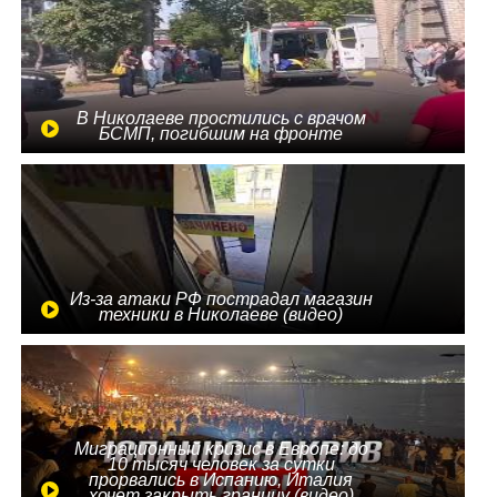
В Николаеве простились с врачом
БСМП, погибшим на фронте
Из-за атаки РФ пострадал магазин
техники в Николаеве (видео)
Миграционный кризис в Европе: до
10 тысяч человек за сутки
прорвались в Испанию, Италия
хочет закрыть границу (видео)