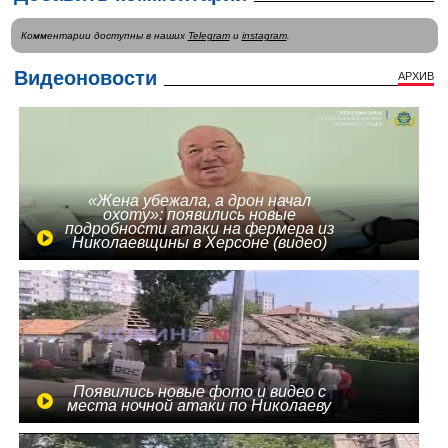
Комментарии доступны в наших
Telegram
и
instagram
.
Видеоновости
АРХИВ
«Жена убежала, а дрон начал
охоту»: появились новые
подробности атаки на фермера из
Николаевщины в Херсоне (видео)
Появились новые фото и видео с
места ночной атаки по Николаеву