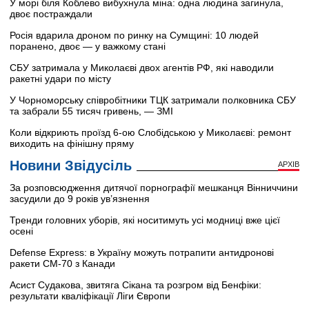
У морі біля Коблево вибухнула міна: одна людина загинула,
двоє постраждали
Росія вдарила дроном по ринку на Сумщині: 10 людей
поранено, двоє — у важкому стані
СБУ затримала у Миколаєві двох агентів РФ, які наводили
ракетні удари по місту
У Чорноморську співробітники ТЦК затримали полковника СБУ
та забрали 55 тисяч гривень, — ЗМІ
Коли відкриють проїзд 6-ою Слобідською у Миколаєві: ремонт
виходить на фінішну пряму
Новини Звідусіль
АРХІВ
За розповсюдження дитячої порнографії мешканця Вінниччини
засудили до 9 років ув’язнення
Тренди головних уборів, які носитимуть усі модниці вже цієї
осені
Defense Express: в Україну можуть потрапити антидронові
ракети CM-70 з Канади
Асист Судакова, звитяга Сікана та розгром від Бенфіки:
результати кваліфікації Ліги Європи