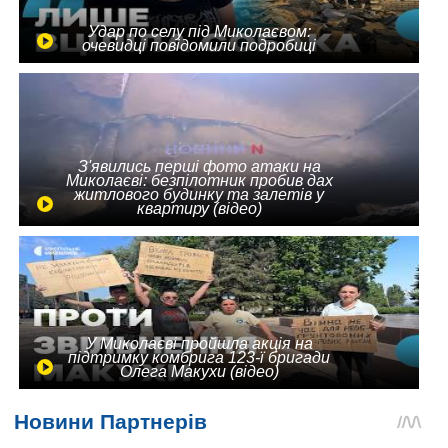
Удар по селу під Миколаєвом:
очевидці повідомили подробиці
З'явились перші фото атаки на
Миколаєві: безпілотник пробив дах
житлового будинку та залетів у
квартиру (відео)
У Миколаєві пройшла акція на
підтримку комбрига 123-ї бригади
Олега Макухи (відео)