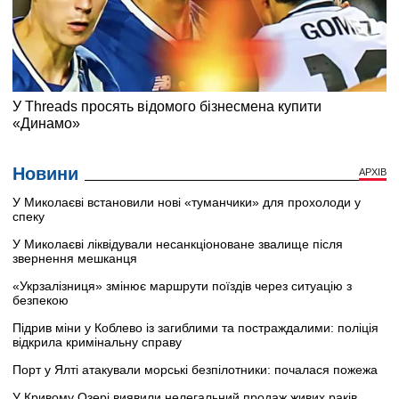
Новини
АРХІВ
У Миколаєві встановили нові «туманчики» для прохолоди у
спеку
У Миколаєві ліквідували несанкціоноване звалище після
звернення мешканця
«Укрзалізниця» змінює маршрути поїздів через ситуацію з
безпекою
Підрив міни у Коблево із загиблими та постраждалими: поліція
відкрила кримінальну справу
Порт у Ялті атакували морські безпілотники: почалася пожежа
У Кривому Озері виявили нелегальний продаж живих раків