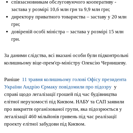
співзасновникам обслуговуючого кооперативу -
застава у розмірі 10,6 млн грн та 9,9 млн грн;
директору приватного товариства – заставу у 20 млн
грн;
довіреній особі міністра – застава у розмірі 15 млн
грн.
За даними слідства, всі вказані особи були підконтрольні
колишньому віце-прем'єр-міністру Олексію Чернишеву.
Раніше
11 травня колишньому голові Офісу президента
України Андрію Єрмаку повідомили про підозру
у
справі щодо легалізації грошей під час будівництва
елітної нерухомості під Києвом. НАБУ та САП заявили
про викриття організованої групи, яка підозрюється у
легалізації 460 мільйонів гривень під час реалізації
проекту елітної забудови під Києвом.