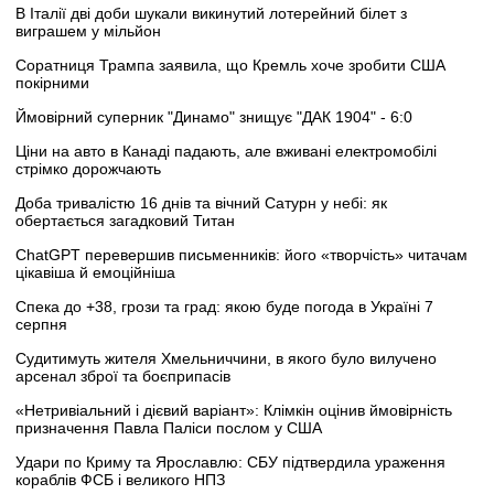
В Італії дві доби шукали викинутий лотерейний білет з
виграшем у мільйон
Соратниця Трампа заявила, що Кремль хоче зробити США
покірними
Ймовірний суперник "Динамо" знищує "ДАК 1904" - 6:0
Ціни на авто в Канаді падають, але вживані електромобілі
стрімко дорожчають
Доба тривалістю 16 днів та вічний Сатурн у небі: як
обертається загадковий Титан
ChatGPT перевершив письменників: його «творчість» читачам
цікавіша й емоційніша
Спека до +38, грози та град: якою буде погода в Україні 7
серпня
Судитимуть жителя Хмельниччини, в якого було вилучено
арсенал зброї та боєприпасів
«Нетривіальний і дієвий варіант»: Клімкін оцінив ймовірність
призначення Павла Паліси послом у США
Удари по Криму та Ярославлю: СБУ підтвердила ураження
кораблів ФСБ і великого НПЗ