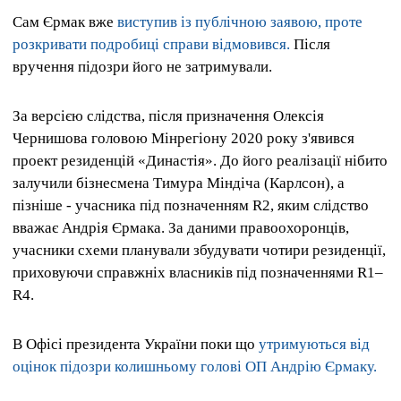
Сам Єрмак вже
виступив із публічною заявою, проте
розкривати подробиці справи відмовився.
Після
вручення підозри його не затримували.
За версією слідства, після призначення Олексія
Чернишова головою Мінрегіону 2020 року з'явився
проект резиденцій «Династія». До його реалізації нібито
залучили бізнесмена Тимура Міндіча (Карлсон), а
пізніше - учасника під позначенням R2, яким слідство
вважає Андрія Єрмака. За даними правоохоронців,
учасники схеми планували збудувати чотири резиденції,
приховуючи справжніх власників під позначеннями R1–
R4.
В Офісі президента України поки що
утримуються від
оцінок підозри колишньому голові ОП Андрію Єрмаку.