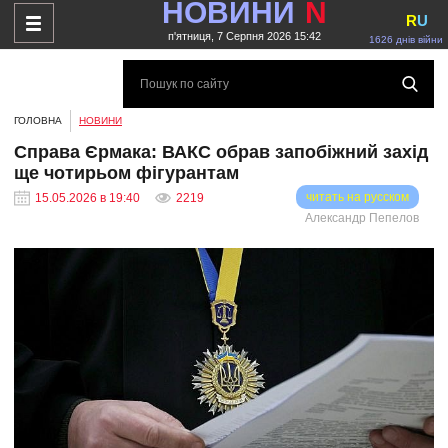
НОВИНИ
N
R
U
п'ятниця, 7 Серпня 2026 15:42
1626 днів війни
ГОЛОВНА
НОВИНИ
Справа Єрмака: ВАКС обрав запобіжний захід
ще чотирьом фігурантам
читать на русском
15.05.2026 в 19:40
2219
Александр Пепелов