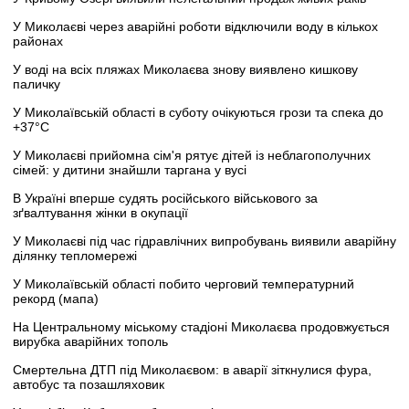
У Миколаєві через аварійні роботи відключили воду в кількох
районах
У воді на всіх пляжах Миколаєва знову виявлено кишкову
паличку
У Миколаївській області в суботу очікуються грози та спека до
+37°C
У Миколаєві прийомна сім'я рятує дітей із неблагополучних
сімей: у дитини знайшли таргана у вусі
В Україні вперше судять російського військового за
зґвалтування жінки в окупації
У Миколаєві під час гідравлічних випробувань виявили аварійну
ділянку тепломережі
У Миколаївській області побито черговий температурний
рекорд (мапа)
На Центральному міському стадіоні Миколаєва продовжується
вирубка аварійних тополь
Смертельна ДТП під Миколаєвом: в аварії зіткнулися фура,
автобус та позашляховик