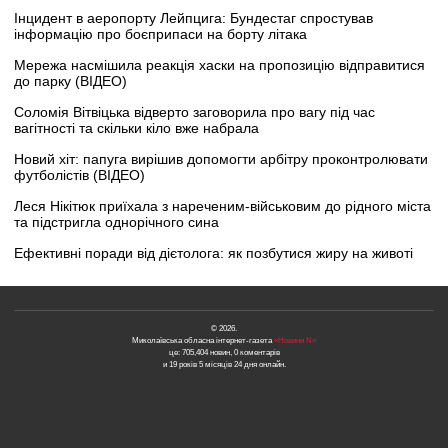
Інцидент в аеропорту Лейпцига: Бундестаг спростував
інформацію про боєприпаси на борту літака
Мережа насмішила реакція хаски на пропозицію відправитися
до парку (ВІДЕО)
Соломія Вітвіцька відверто заговорила про вагу під час
вагітності та скільки кіло вже набрала
Новий хіт: папуга вирішив допомогти арбітру проконтролювати
футболістів (ВІДЕО)
Леся Нікітюк приїхала з нареченим-військовим до рідного міста
та підстригла однорічного сина
Ефективні поради від дієтолога: як позбутися жиру на животі
© 2026.
Миколаївська обласна інтернет-газета
«Новини N»
це: 705,404 новин, 0 коментарів
и 19 років 5 місяців 24 дня онлайн.