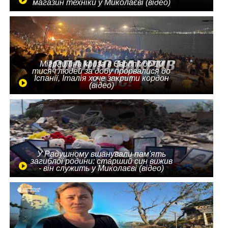
магазин техніки у Миколаєві (відео)
Міграційна криза в Європі: до 10
тисяч людей за добу прорвалися до
Іспанії, Італія хоче закрити кордон
(відео)
У Радушному вшанували пам'ять
загиблої родини: старший син вижив
- він служить у Миколаєві (відео)