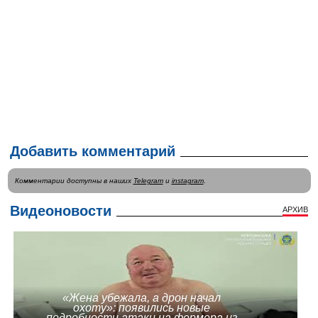
Добавить комментарий
Комментарии доступны в наших
Telegram
и
instagram
.
Видеоновости
АРХИВ
«Жена убежала, а дрон начал
охоту»: появились новые
подробности атаки на фермера из