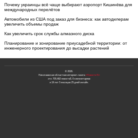
Почему украинцы всё чаще выбирают аэропорт Кишинёва для
международных перелётов
Автомобили из США под заказ для бизнеса: как автодилерам
увеличить объемы продаж
Как увеличить срок службы алмазного диска
Планирование и зонирование приусадебной территории: от
инженерного проектирования до высадки растений
© 2026.
Николаевская областная интернет-газета
«Новости N»
это: 705,482 новостей, 0 комментариев
и 19 лет 5 месяцев 25 дней онлайн.