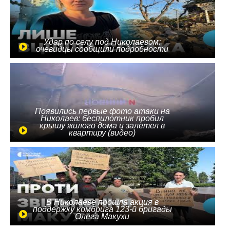
Удар по селу под Николаевом:
очевидцы сообщили подробности
Появились первые фото атаки на
Николаев: беспилотник пробил
крышу жилого дома и залетел в
квартиру (видео)
В Николаеве прошла акция в
поддержку комбрига 123-й бригады
Олега Макухи