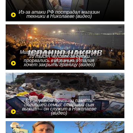
Из-за атаки РФ пострадал магазин
техники в Николаеве (видео)
Миграционный кризис в Европе: до
10 тысяч человек за сутки
прорвались в Испанию, Италия
хочет закрыть границу (видео)
В Радушном почтили память
погибшей семьи: старший сын
выжил — он служит в Николаеве
(видео)