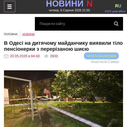
НОВИНИ
N
R
U
четвер, 6 Серпня 2026 21:55
1625 днів війни
ГОЛОВНА
НОВИНИ
В Одесі на дитячому майданчику виявили тіло
пенсіонерки з перерізаною шиєю
читать на русском
20.05.2026 в 04:40
3930
Анастасія Савчук