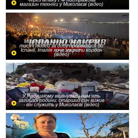
магазин техніки у Миколаєві (відео)
Міграційна криза в Європі: до 10
тисяч людей за добу прорвалися до
Іспанії, Італія хоче закрити кордон
(відео)
У Радушному вшанували пам'ять
загиблої родини: старший син вижив
- він служить у Миколаєві (відео)