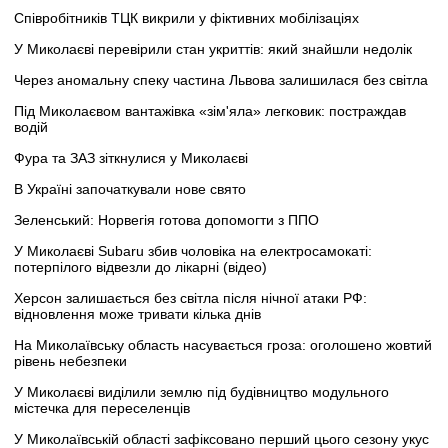
Співробітників ТЦК викрили у фіктивних мобілізаціях
У Миколаєві перевірили стан укриттів: який знайшли недолік
Через аномальну спеку частина Львова залишилася без світла
Під Миколаєвом вантажівка «зім'яла» легковик: постраждав
водій
Фура та ЗАЗ зіткнулися у Миколаєві
В Україні започаткували нове свято
Зеленський: Норвегія готова допомогти з ППО
У Миколаєві Subaru збив чоловіка на електросамокаті:
потерпілого відвезли до лікарні (відео)
Херсон залишається без світла після нічної атаки РФ:
відновлення може тривати кілька днів
На Миколаївську область насувається гроза: оголошено жовтий
рівень небезпеки
У Миколаєві виділили землю під будівництво модульного
містечка для переселенців
У Миколаївській області зафіксовано перший цього сезону укус