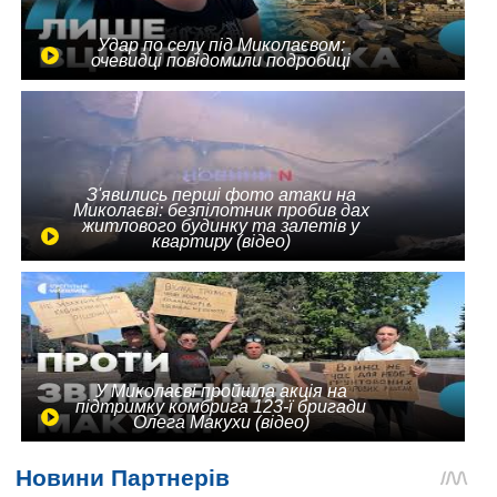
Удар по селу під Миколаєвом:
очевидці повідомили подробиці
З'явились перші фото атаки на
Миколаєві: безпілотник пробив дах
житлового будинку та залетів у
квартиру (відео)
У Миколаєві пройшла акція на
підтримку комбрига 123-ї бригади
Олега Макухи (відео)