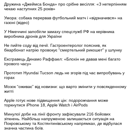
Дружина «Джеймса Бонда» про срібне весілля: «З нетерпінням
чекаю наступних 25 років»
Умора: собака перервав футбольний матч і «відзначився» на
газоні (відео)
У Німеччині запобігли замаху спецслужб РФ на керівника
виробника дронів для України
Не пийте соду від печії. Гастроентеролог пояснив, як
бікарбонат натрію провокує "смертельний рикошет" у шлунку
Ексгравець Динамо Раффаел: «Блохін не давав мені багато
ігрового часу»
Прототип Hyundai Tucson ледь не згорів під час випробувань у
горах
Мозок “оживає” від новизни: що варто змінити у повсякденному
житті
Apple готує нове підвищення цін: подорожчання може
торкнутися iPhone 18, Apple Watch і AirPods
Минулої доби на лінії фронту зафіксували 216 бойових
зіткнень. Найбільш напруженою залишається ситуація на
Покровському та Костянтинівському напрямках, де відбулася
значна частина боїв.