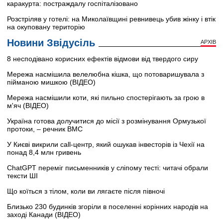
каракурта: постраждалу госпіталізовано
Розстріляв у готелі: на Миколаївщині ревнивець убив жінку і втік
на окуповану територію
Новини Звідусіль
АРХІВ
8 несподівано корисних ефектів відмови від твердого сиру
Мережа насмішила велелюбна кішка, що потоваришувала з
пійманою мишкою (ВІДЕО)
Мережа насмішили коти, які пильно спостерігають за грою в
м'яч (ВІДЕО)
Україна готова долучитися до місії з розмінування Ормузької
протоки, – речник ВМС
У Києві викрили call-центр, який ошукав інвесторів із Чехії на
понад 8,4 млн гривень
ChatGPT переміг письменників у сліпому тесті: читачі обрали
тексти ШІ
Що коїться з тілом, коли ви лягаєте після півночі
Близько 230 будинків згоріли в поселенні корінних народів на
заході Канади (ВІДЕО)