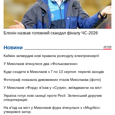
Новини
АРХІВ
Кабмін затвердив нові правила розподілу електроенергії
У Миколаєві зіткнулися два «Фольксвагени»
Куди сходити в Миколаєві з 7 по 13 серпня: перелік заходів
Фотограф показала дивовижних птахів Миколаєва (фото)
У Миколаєві «Форд» в'їхав у «Сузукі», виїжджаючи на міст
Україна готує нові санкції проти Росії: Зеленський доручив
спецоперацію
На в'їзді на міст у Миколаєві фура зіткнулася з «Міцубісі»:
утворився затор