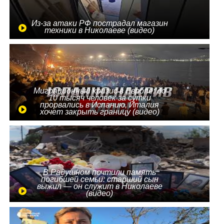
Из-за атаки РФ пострадал магазин
техники в Николаеве (видео)
Миграционный кризис в Европе: до
10 тысяч человек за сутки
прорвались в Испанию, Италия
хочет закрыть границу (видео)
В Радушном почтили память
погибшей семьи: старший сын
выжил — он служит в Николаеве
(видео)