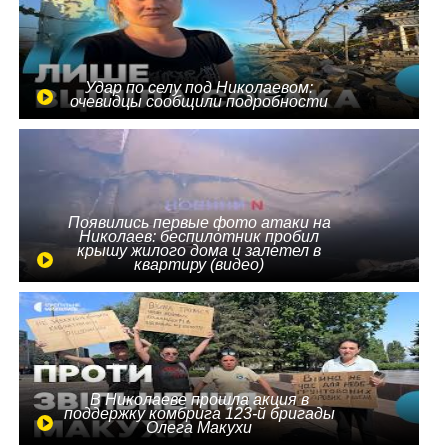
Удар по селу под Николаевом:
очевидцы сообщили подробности
Появились первые фото атаки на
Николаев: беспилотник пробил
крышу жилого дома и залетел в
квартиру (видео)
В Николаеве прошла акция в
поддержку комбрига 123-й бригады
Олега Макухи