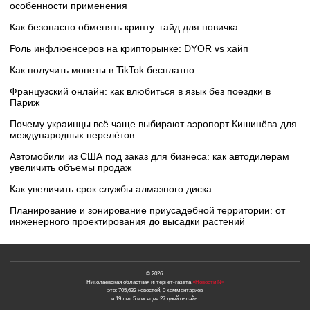
особенности применения
Как безопасно обменять крипту: гайд для новичка
Роль инфлюенсеров на крипторынке: DYOR vs хайп
Как получить монеты в TikTok бесплатно
Французский онлайн: как влюбиться в язык без поездки в
Париж
Почему украинцы всё чаще выбирают аэропорт Кишинёва для
международных перелётов
Автомобили из США под заказ для бизнеса: как автодилерам
увеличить объемы продаж
Как увеличить срок службы алмазного диска
Планирование и зонирование приусадебной территории: от
инженерного проектирования до высадки растений
© 2026.
Николаевская областная интернет-газета
«Новости N»
это: 705,632 новостей, 0 комментариев
и 19 лет 5 месяцев 27 дней онлайн.