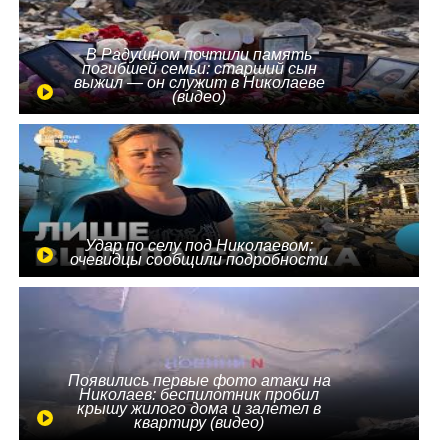
В Радушном почтили память
погибшей семьи: старший сын
выжил — он служит в Николаеве
(видео)
Удар по селу под Николаевом:
очевидцы сообщили подробности
Появились первые фото атаки на
Николаев: беспилотник пробил
крышу жилого дома и залетел в
квартиру (видео)