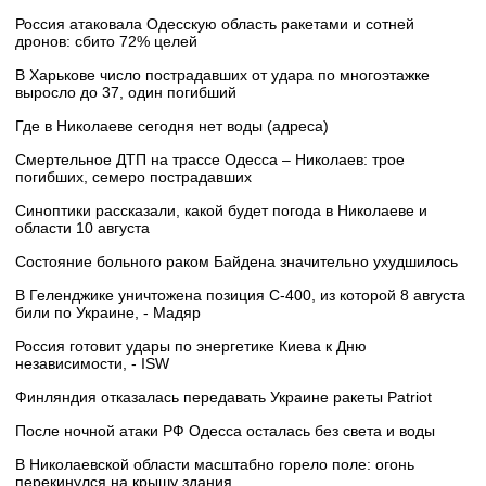
Россия атаковала Одесскую область ракетами и сотней
дронов: сбито 72% целей
В Харькове число пострадавших от удара по многоэтажке
выросло до 37, один погибший
Где в Николаеве сегодня нет воды (адреса)
Смертельное ДТП на трассе Одесса – Николаев: трое
погибших, семеро пострадавших
Синоптики рассказали, какой будет погода в Николаеве и
области 10 августа
Состояние больного раком Байдена значительно ухудшилось
В Геленджике уничтожена позиция С-400, из которой 8 августа
били по Украине, - Мадяр
Россия готовит удары по энергетике Киева к Дню
независимости, - ISW
Финляндия отказалась передавать Украине ракеты Patriot
После ночной атаки РФ Одесса осталась без света и воды
В Николаевской области масштабно горело поле: огонь
перекинулся на крышу здания