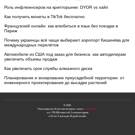
Роль инфлюенсеров на крипторынке: DYOR vs хайп
Как получить монеты в TikTok бесплатно
Французский онлайн: как влюбиться в язык без поездки в
Париж
Почему украинцы всё чаще выбирают аэропорт Кишинёва для
международных перелётов
Автомобили из США под заказ для бизнеса: как автодилерам
увеличить объемы продаж
Как увеличить срок службы алмазного диска
Планирование и зонирование приусадебной территории: от
инженерного проектирования до высадки растений
© 2026.
Николаевская областная интернет-газета
«Новости N»
это: 705,568 новостей, 0 комментариев
и 19 лет 5 месяцев 26 дней онлайн.