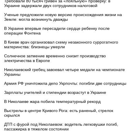
Требовали 80 тысяч гривен за «лояльную» проверку: в
Украине задержали двух сотрудников налоговой
Ученые предложили новую версию происхождения жизни на
Земле: могла возникнуть дважды
В Украине впервые пересадили сердце ребенку после
операции Фонтена
В Киеве врач организовал схему незаконного суррогатного
материнства: близнецы умерли
Солнечное затмение временно снизит производство
электричества в Европе
Николаевский гребец завоевал четыре медали на чемпионате
Украины
Армия РФ уничтожила депо Укрпочты: погибли две сотрудницы
Зарплаты учителей и стипендии возрастут в Украине
В Николаеве жара побила температурный рекорд
Выстрелы в центре Кривого Рога: есть раненый, стрелок
скрылся
ДТП с фурой под Николаевом: водитель легковушки погиб,
пассажирка в тяжелом состоянии