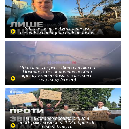
Удар по селу под Николаевом:
очевидцы сообщили подробности
Появились первые фото атаки на
Николаев: беспилотник пробил
крышу жилого дома и залетел в
квартиру (видео)
В Николаеве прошла акция в
поддержку комбрига 123-й бригады
Олега Макухи