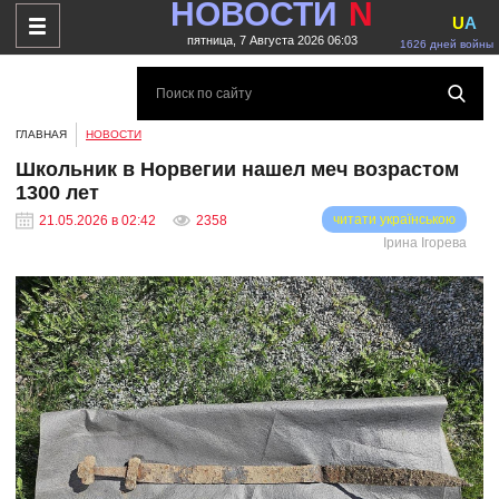
НОВОСТИ
N
U
A
пятница, 7 Августа 2026 06:03
1626 дней войны
ГЛАВНАЯ
НОВОСТИ
Школьник в Норвегии нашел меч возрастом
1300 лет
читати українською
21.05.2026 в 02:42
2358
Ірина Ігорева