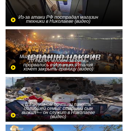
Из-за атаки РФ пострадал магазин
техники в Николаеве (видео)
Миграционный кризис в Европе: до
10 тысяч человек за сутки
прорвались в Испанию, Италия
хочет закрыть границу (видео)
В Радушном почтили память
погибшей семьи: старший сын
выжил — он служит в Николаеве
(видео)