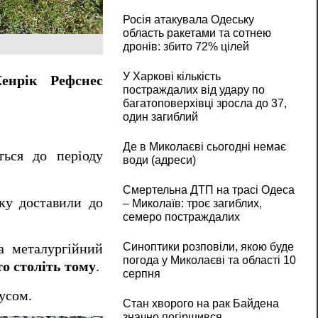
Росія атакувала Одеську
область ракетами та сотнею
дронів: збито 72% цілей
У Харкові кількість
Хенрік Рефснес
постраждалих від удару по
багатоповерхівці зросла до 37,
один загиблий
Де в Миколаєві сьогодні немає
ться до періоду
води (адреси)
Смертельна ДТП на трасі Одеса
дку доставили до
– Миколаїв: троє загиблих,
семеро постраждалих
Синоптики розповіли, якою буде
а металургійний
погода у Миколаєві та області 10
то століть тому
.
серпня
усом.
Стан хворого на рак Байдена
значно погіршився