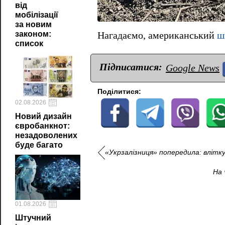
від
мобілізації
за новим
законом:
Нагадаємо, американський
ш
список
Підписатися:
Google News
Поділитися:
02.08.2026
Новий дизайн
євробанкнот:
незадоволених
буде багато
«Укрзалізниця» попередила: влітк
На 
01.08.2026
Штучний