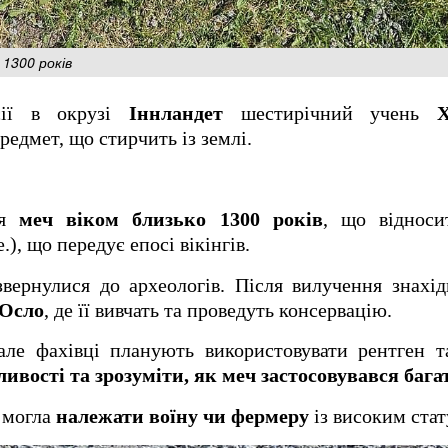
 1300 років
сії в окрузі
Іннландет
шестирічний учень
едмет, що стирчить із землі.
ся
меч віком близько 1300 років
, що відноси
.), що передує епосі вікінгів.
звернулися до археологів. Після вилучення знахі
 Осло
, де її вивчать та проведуть консервацію.
але фахівці планують використовувати рентген т
ливості та зрозуміти, як меч застосовувався бага
а могла
належати воїну чи фермеру
із високим стат