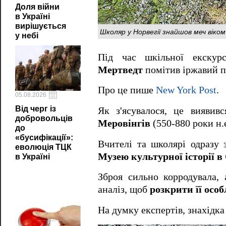
Доля війни
в Україні
вирішується
Школяр у Норвегії знайшов меч віком
у небі
Під час шкільної екскур
Мертведт
помітив іржавий пр
Про це пише
New York Post
.
05.08.2026
Від черг із
Як з'ясувалося, це виявив
добровольців
Меровінгів
(550-880 роки н.е
до
«бусифікації»:
Вчителі та школярі одразу 
еволюція ТЦК
Музею культурної історії в
в Україні
Зброя сильно корродувала, 
аналіз, щоб
розкрити її особ
На думку експертів, знахідк