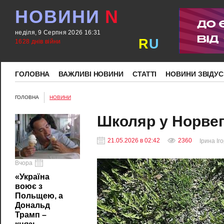
НОВИНИ
N
неділя, 9 Серпня 2026 16:31
R
U
1628 днів війни
ГОЛОВНА
ВАЖЛИВІ НОВИНИ
СТАТТІ
НОВИНИ ЗВІДУС
ГОЛОВНА
НОВИНИ
Школяр у Норвегі
21.05.2026 в 02:42
2360
Ірина Іг
Вчора
«Україна
воює з
Польщею, а
Дональд
Трамп –