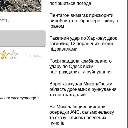
погіршиться погода
Пентагон вимагає прискорити
оти
.
виробництво зброї через війну з
Іраном
Ракетний удар по Харкову: двоє
загиблих, 12 поранених, люди
під завалами
4 голоса
Росія завдала комбінованого
удару по Одесі: вісім
постраждалих та руйнування
Ворог атакував Миколаївську
область дронами: є руйнування
та постраждалий
льної експлуатації
На Миколаївщині виявили
осередки АЧС, сальмонельозу
та сказу: список населених
пунктів