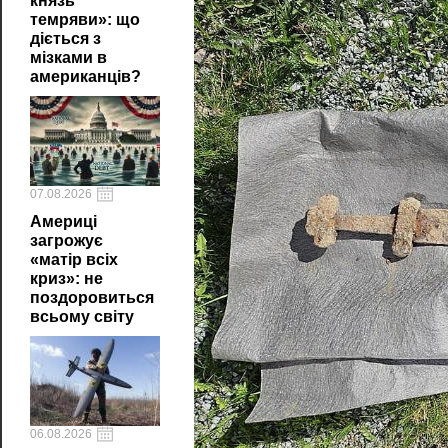
князь
темряви»: що
діється з
мізками в
американців?
07.08.2026
Америці
загрожує
«матір всіх
криз»: не
поздоровиться
всьому світу
06.08.2026