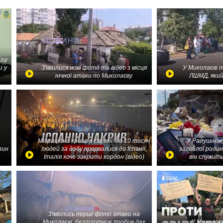
иці
и у
З'явилися нові фото та відео з місця
У Миколаєві 
нічної атаки по Миколаєву
ЛШМД, який
Міграційна криза в Європі: до 10 тисяч
У Радушному
зин
людей за добу прорвалися до Іспанії,
загиблої родин
Італія хоче закрити кордон (відео)
він служить
З'явились перші фото атаки на
Миколаєві: безпілотник пробив дах
У Миколаєв