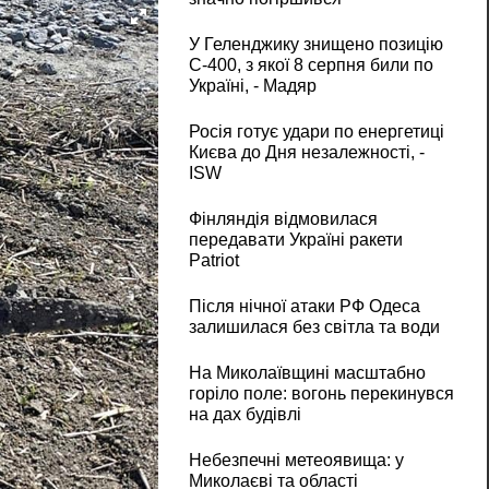
У Геленджику знищено позицію
С-400, з якої 8 серпня били по
Україні, - Мадяр
Росія готує удари по енергетиці
Києва до Дня незалежності, -
ISW
Фінляндія відмовилася
передавати Україні ракети
Patriot
Після нічної атаки РФ Одеса
залишилася без світла та води
На Миколаївщині масштабно
горіло поле: вогонь перекинувся
на дах будівлі
Небезпечні метеоявища: у
Миколаєві та області