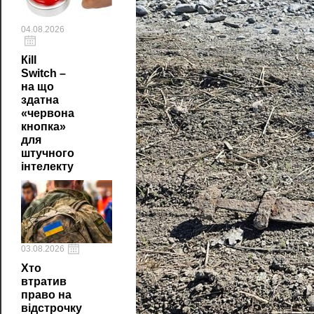
04.08.2026
Кill
Switch –
на що
здатна
«червона
кнопка»
для
штучного
інтелекту
03.08.2026
Хто
втратив
право на
відстрочку