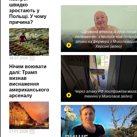
швидко
зростають у
Польщі. У чому
причина?
«Дружина втекла, а дрон почав
полювання»: з'явилися нові подроб
атаки на фермера з Миколаївщин
Херсоні (відео)
28.07.2026
Нічим воювати
далі: Трамп
визнав
виснаження
американського
Через атаку РФ постраждав мага
арсеналу
техніки у Миколаєві (відео)
27.07.2026