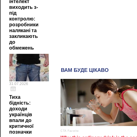
інтелект
виходить з-
під
контролю:
розробники
налякані та
закликають
до
обмежень
31.07.2026
Тиха
бідність:
доходи
українців
впали до
критичної
позначки