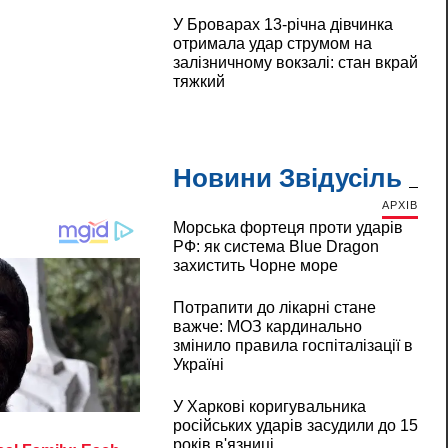
У Броварах 13-річна дівчинка
отримала удар струмом на
залізничному вокзалі: стан вкрай
тяжкий
Новини Звідусіль
АРХІВ
Морська фортеця проти ударів
РФ: як система Blue Dragon
захистить Чорне море
Потрапити до лікарні стане
важче: МОЗ кардинально
змінило правила госпіталізації в
Україні
У Харкові коригувальника
російських ударів засудили до 15
років в'язниці