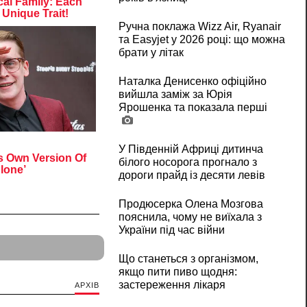
Ручна поклажа Wizz Air, Ryanair
та Easyjet у 2026 році: що можна
брати у літак
Наталка Денисенко офіційно
вийшла заміж за Юрія
Ярошенка та показала перші
У Південній Африці дитинча
білого носорога прогнало з
дороги прайд із десяти левів
Продюсерка Олена Мозгова
пояснила, чому не виїхала з
України під час війни
Що станеться з організмом,
якщо пити пиво щодня:
застереження лікаря
АРХІВ