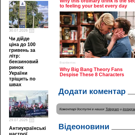
30.07.2026
Чи дійде
ціна до 100
гривень за
літр:
бензиновий
ринок
України
тріщить по
швах
Додати коментар
Коментарі доступні в наших
Telegram
и
instagr
29.07.2026
Відеоновини
Антиукраїнські
настрої