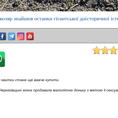
коляр знайшов останки гігантської доісторичної іст
у квитки стане ще важче купити
Чернігівщині жінка продавала малолітню доньку з метою її сексуа