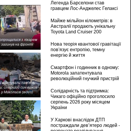
Легенда Барселони став
гравцем Лос-Анджелес Гелаксі
Майже мільйон кілометрів: в
Австралії продають унікальну
Toyota Land Cruiser 200
попрощалися з лікарем
Нова теорія квантової гравітації
 загинув на фронті
пов'язує ентропію, темну
енергію й життя
Смартфон і годинник в одному:
Motorola запатентувала
революційний гнучкий пристрій
 вшанували пам'ять
и: старший син вижив -
Солідарність та підтримка:
 у Миколаєві (відео)
Чикаго офіційно проголосило
серпень 2026 року місяцем
України
У Харкові внаслідок ДТП
постраждали дев’ятеро людей -
розпочато розлідування
і пройшла акція на