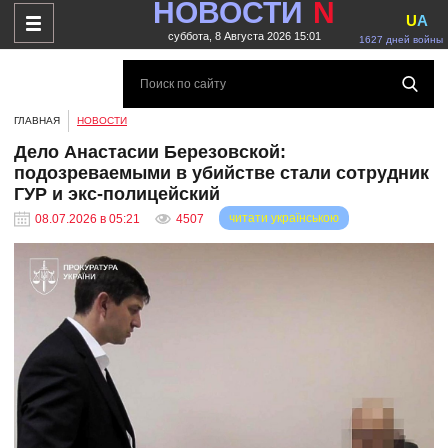
НОВОСТИ
N
U
A
суббота, 8 Августа 2026 15:01
1627 дней войны
ГЛАВНАЯ
НОВОСТИ
Дело Анастасии Березовской:
подозреваемыми в убийстве стали сотрудник
ГУР и экс-полицейский
читати українською
08.07.2026 в 05:21
4507