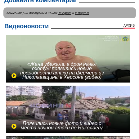
Добавить комментарий
Комментарии доступны в наших
Telegram
и
instagram
.
Видеоновости
АРХИВ
«Жена убежала, а дрон начал
охоту»: появились новые
подробности атаки на фермера из
Николаевщины в Херсоне (видео)
Появились новые фото и видео с
места ночной атаки по Николаеву