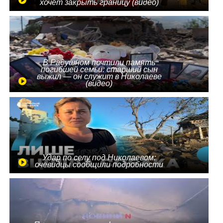
хочет закрыть границу (видео)
В Радушном почтили память
погибшей семьи: старший сын
выжил — он служит в Николаеве
(видео)
Удар по селу под Николаевом:
очевидцы сообщили подробности