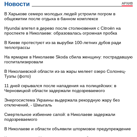
Новости
АРХИВ
В Харькове семеро молодых людей устроили погром в
общежитии после отдыха в банном комплексе
Hyundai влетел в дерево после столкновения с Citroën на
проспекте в Николаеве: образовалась огромная пробка
В Киеве протестуют из-за вырубки 100-летних дубов ради
теплотрассы
На ярмарке в Николаеве Skoda сбила женщину: пострадавшую
госпитализировали
В Николаевской области из-за жары мелеет озеро Солонец-
Тузлы (фото)
11 дней скрывался после нападения на полицейских: в
Черновицкой области задержали подозреваемого
Энергосистема Украины выдержала рекордную жару без
отключений, - Шмыгаль
Смертельное избиение сапой: в Николаеве задержали
подозреваемого
В Николаеве и области объявили штормовое предупреждение