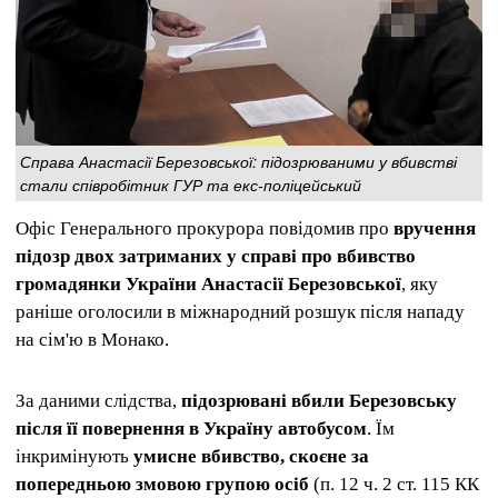
Справа Анастасії Березовської: підозрюваними у вбивстві
стали співробітник ГУР та екс-поліцейський
Офіс Генерального прокурора повідомив про
вручення
підозр двох затриманих у справі про вбивство
громадянки України Анастасії Березовської
, яку
раніше оголосили в міжнародний розшук після нападу
на сім'ю в Монако.
За даними слідства,
підозрювані вбили Березовську
після її повернення в Україну автобусом
. Їм
інкримінують
умисне вбивство, скоєне за
попередньою змовою групою осіб
(п. 12 ч. 2 ст. 115 КК