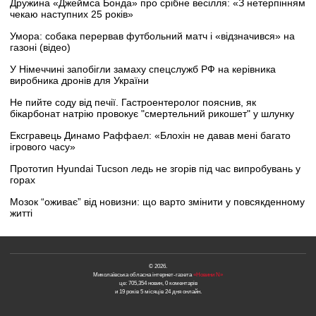
Дружина «Джеймса Бонда» про срібне весілля: «З нетерпінням
чекаю наступних 25 років»
Умора: собака перервав футбольний матч і «відзначився» на
газоні (відео)
У Німеччині запобігли замаху спецслужб РФ на керівника
виробника дронів для України
Не пийте соду від печії. Гастроентеролог пояснив, як
бікарбонат натрію провокує "смертельний рикошет" у шлунку
Ексгравець Динамо Раффаел: «Блохін не давав мені багато
ігрового часу»
Прототип Hyundai Tucson ледь не згорів під час випробувань у
горах
Мозок “оживає” від новизни: що варто змінити у повсякденному
житті
© 2026.
Миколаївська обласна інтернет-газета
«Новини N»
це: 705,354 новин, 0 коментарів
и 19 років 5 місяців 24 дня онлайн.