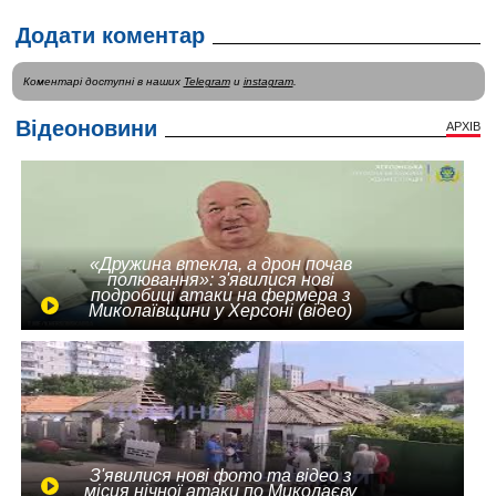
Додати коментар
Коментарі доступні в наших
Telegram
и
instagram
.
Відеоновини
АРХІВ
«Дружина втекла, а дрон почав
полювання»: з'явилися нові
подробиці атаки на фермера з
Миколаївщини у Херсоні (відео)
З'явилися нові фото та відео з
місця нічної атаки по Миколаєву