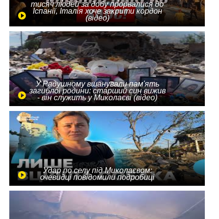
тисяч людей за добу прорвалися до
Іспанії, Італія хоче закрити кордон
(відео)
У Радушному вшанували пам'ять
загиблої родини: старший син вижив
- він служить у Миколаєві (відео)
Удар по селу під Миколаєвом:
очевидці повідомили подробиці