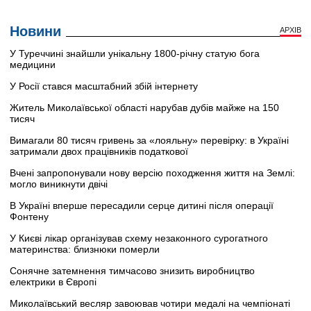
Новини
АРХІВ
У Туреччині знайшли унікальну 1800-річну статую бога
медицини
У Росії стався масштабний збій інтернету
Житель Миколаївської області нарубав дубів майже на 150
тисяч
Вимагали 80 тисяч гривень за «лояльну» перевірку: в Україні
затримали двох працівників податкової
Вчені запропонували нову версію походження життя на Землі:
могло виникнути двічі
В Україні вперше пересадили серце дитині після операції
Фонтену
У Києві лікар організував схему незаконного сурогатного
материнства: близнюки померли
Сонячне затемнення тимчасово знизить виробництво
електрики в Європі
Миколаївський весляр завоював чотири медалі на чемпіонаті