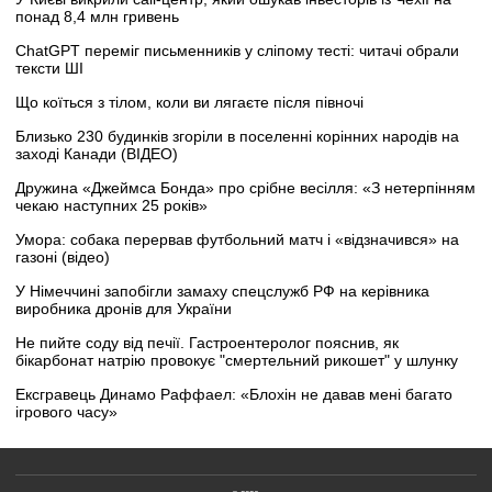
понад 8,4 млн гривень
ChatGPT переміг письменників у сліпому тесті: читачі обрали
тексти ШІ
Що коїться з тілом, коли ви лягаєте після півночі
Близько 230 будинків згоріли в поселенні корінних народів на
заході Канади (ВІДЕО)
Дружина «Джеймса Бонда» про срібне весілля: «З нетерпінням
чекаю наступних 25 років»
Умора: собака перервав футбольний матч і «відзначився» на
газоні (відео)
У Німеччині запобігли замаху спецслужб РФ на керівника
виробника дронів для України
Не пийте соду від печії. Гастроентеролог пояснив, як
бікарбонат натрію провокує "смертельний рикошет" у шлунку
Ексгравець Динамо Раффаел: «Блохін не давав мені багато
ігрового часу»