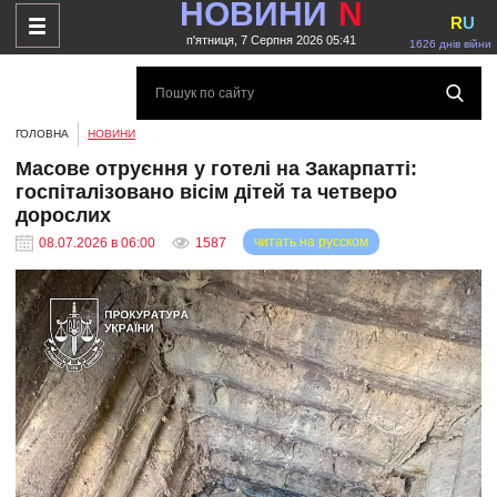
НОВИНИ
N
R
U
п'ятниця, 7 Серпня 2026 05:41
1626 днів війни
ГОЛОВНА
НОВИНИ
Масове отруєння у готелі на Закарпатті:
госпіталізовано вісім дітей та четверо
дорослих
читать на русском
08.07.2026 в 06:00
1587