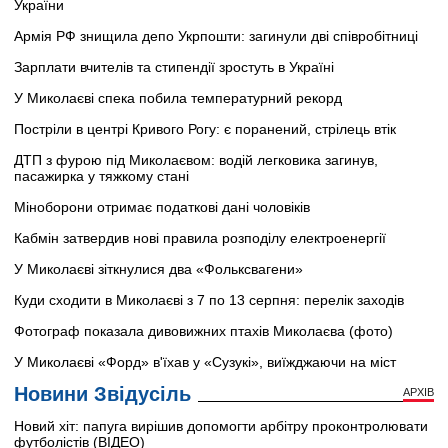
України
Армія РФ знищила депо Укрпошти: загинули дві співробітниці
Зарплати вчителів та стипендії зростуть в Україні
У Миколаєві спека побила температурний рекорд
Постріли в центрі Кривого Рогу: є поранений, стрілець втік
ДТП з фурою під Миколаєвом: водій легковика загинув,
пасажирка у тяжкому стані
Міноборони отримає податкові дані чоловіків
Кабмін затвердив нові правила розподілу електроенергії
У Миколаєві зіткнулися два «Фольксвагени»
Куди сходити в Миколаєві з 7 по 13 серпня: перелік заходів
Фотограф показала дивовижних птахів Миколаєва (фото)
У Миколаєві «Форд» в'їхав у «Сузукі», виїжджаючи на міст
Новини Звідусіль
АРХІВ
Новий хіт: папуга вирішив допомогти арбітру проконтролювати
футболістів (ВІДЕО)