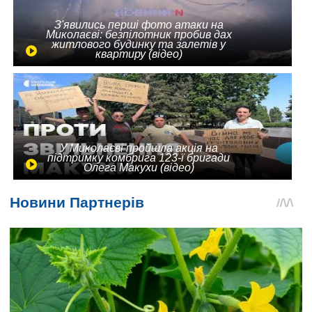
З'явились перші фото атаки на
Миколаєві: безпілотник пробив дах
житлового будинку та залетів у
квартиру (відео)
У Миколаєві пройшла акція на
підтримку комбрига 123-ї бригади
Олега Макухи (відео)