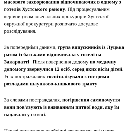
масового захворювання відпочиваючих в одному з
готелів Хустського району
. Під процесуальним
керівництвом ювенальних прокурорів Хустської
окружної прокуратури розпочато досудове
розслідування.
За попередніми даними,
група випускників із Луцька
разом із батьками відпочивала у готелі на
Закарпатті
. Після повернення додому
по медичну
допомогу звернулися 12 осіб, серед яких вісім дітей
.
Усіх постраждалих
госпіталізували з гострими
розладами шлунково-кишкового тракту
.
За словами постраждалих,
погіршення самопочуття
вони пов'язують із вживанням питної води, яку їм
надавали у готелі
.
Наразі призначено необхідні експертизи, які мають