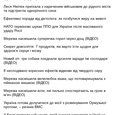
Леся Нікітюк приїхала з нареченим-військовим до рідного міста
та підстригла однорічного сина
Ефективні поради від дієтолога: як позбутися жиру на животі
НАТО терміново шукає ППО для України після масованого
удару Росії
Мережа насмішила суперечка горил через дощ (ВІДЕО)
Секрет довголіття: 7 продуктів, які варто їсти щодня для
здоров’я серця і мозку
Новий хіт: три собаки поєднали зусилля заради їжі господаря
(ВІДЕО)
8 несподівано корисних ефектів відмови від твердого сиру
Мережа насмішила велелюбна кішка, що потоваришувала з
пійманою мишкою (ВІДЕО)
Мережа насмішили коти, які пильно спостерігають за грою в
м'яч (ВІДЕО)
Україна готова долучитися до місії з розмінування Ормузької
протоки, – речник ВМС
У Києві викрили call-центр, який ошукав інвесторів із Чехії на