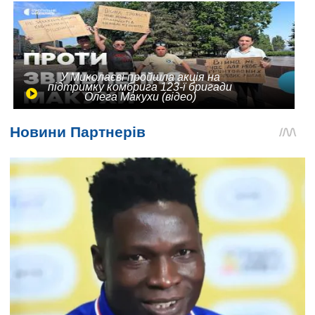
У Миколаєві пройшла акція на
підтримку комбрига 123-ї бригади
Олега Макухи (відео)