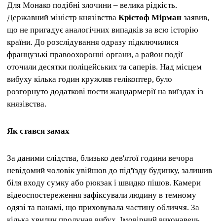
Для Монако подібні злочини – велика рідкість.
Державний міністр князівства
Крістоф Мірман
заявив,
що не пригадує аналогічних випадків за всю історію
країни. До розслідування одразу підключилися
французькі правоохоронні органи, а район події
оточили десятки поліцейських та саперів. Над місцем
вибуху кілька годин кружляв гелікоптер, було
розгорнуто додаткові пости жандармерії на виїздах із
князівства.
Як стався замах
За даними слідства, близько дев'ятої години вечора
невідомий чоловік увійшов до під'їзду будинку, залишив
біля входу сумку або рюкзак і швидко пішов. Камери
відеоспостереження зафіксували людину в темному
одязі та панамі, що приховувала частину обличчя. За
кілька хвилин пролунав вибух. Імовірний виконавець