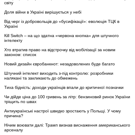
світу
Доля війни в Україні вирішується у небі
Від черг із добровольців до «бусифікації»: еволюція ТЦК в
Україні
Кill Switch – на що здатна «червона кнопка» для штучного
інтелекту
Хто втратив право на відстрочку від мобілізації за новим
законом: список
Новий дизайн євробанкнот: незадоволених буде багато
Штучний інтелект виходить з-під контролю: розробники
налякані та закликають до обмежень
Тиха бідність: доходи українців впали до критичної позначки
Чи дійде ціна до 100 гривень за літр: бензиновий ринок України
тріщить по швах
Антиукраїнські настрої швидко зростають у Польщі. У чому
причина?
Нічим воювати далі: Трамп визнав виснаження американського
арсеналу