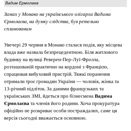
Вадим Ермолаев
Замах у Монако на українського олігарха Вадима
Єрмолаєва, на думку слідства, був ретельно
спланованим
Увечері 29 червня в Монако сталася подія, яку місцева
влада вже назвала безпрецедентною. Біля житлового
будинку на вулиці Реверен-Пер-Луї-Фролла,
розташованій практично на кордоні з Францією,
спрацював вибуховий пристрій. Тяжкі поранення
отримали троє громадян України — чоловік, жінка та
13-річний підліток. За даними французьких та
українських ЗМІ, йдеться про бізнесмена
Вадима
Єрмолаєва
та членів його родини. Хоча прокуратура
офіційно не розкриває особи постраждалих, саме ця
версія сьогодні вважається основною.