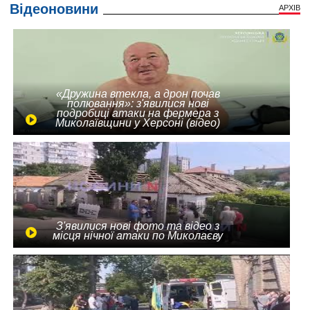
Відеоновини
АРХІВ
«Дружина втекла, а дрон почав
полювання»: з'явилися нові
подробиці атаки на фермера з
Миколаївщини у Херсоні (відео)
З'явилися нові фото та відео з
місця нічної атаки по Миколаєву