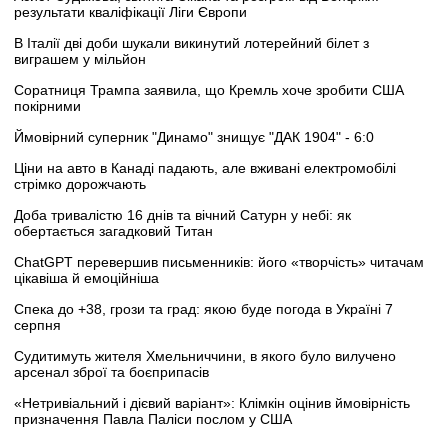
результати кваліфікації Ліги Європи
В Італії дві доби шукали викинутий лотерейний білет з
виграшем у мільйон
Соратниця Трампа заявила, що Кремль хоче зробити США
покірними
Ймовірний суперник "Динамо" знищує "ДАК 1904" - 6:0
Ціни на авто в Канаді падають, але вживані електромобілі
стрімко дорожчають
Доба тривалістю 16 днів та вічний Сатурн у небі: як
обертається загадковий Титан
ChatGPT перевершив письменників: його «творчість» читачам
цікавіша й емоційніша
Спека до +38, грози та град: якою буде погода в Україні 7
серпня
Судитимуть жителя Хмельниччини, в якого було вилучено
арсенал зброї та боєприпасів
«Нетривіальний і дієвий варіант»: Клімкін оцінив ймовірність
призначення Павла Паліси послом у США