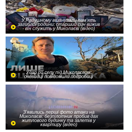
У Радушному вшанували пам'ять
загиблої родини: старший син вижив
- він служить у Миколаєві (відео)
Удар по селу під Миколаєвом:
очевидці повідомили подробиці
З'явились перші фото атаки на
Миколаєві: безпілотник пробив дах
житлового будинку та залетів у
квартиру (відео)