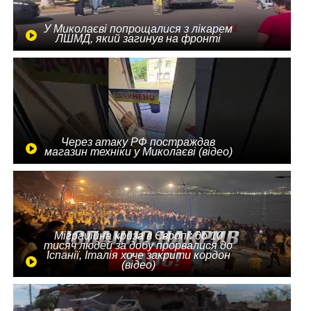
У Миколаєві попрощалися з лікарем
ЛШМД, який загинув на фронті
Через атаку РФ постраждав
магазин техніки у Миколаєві (відео)
Міграційна криза в Європі: до 10
тисяч людей за добу прорвалися до
Іспанії, Італія хоче закрити кордон
(відео)