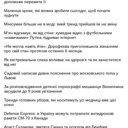
допоможе пережити її
Маленькі кроки, які можна зробити сьогодні, щоб почати
худнути
Мінісумки більше не в моді: який тренд прийшов їм на зміну
М'яч відскакує, як від стіни: кумедне відео з футбольними
«навичками» Путіна підриває інтернет
«Не могла навіть йти»: Дорофєєва приголомшила зізнанням
про свій стан протягом останніх 6 місяців
Як екстремальна спека впливає на здоров’я та як захиститися
від неї
Садовий написав дивне пояснення про московського попа у
Львові
За розповсюдження дитячої порнографії мешканця Вінниччини
засудили до 9 років ув’язнення
Тренди головних уборів, які носитимуть усі модниці вже цієї
осені
Defense Express: в Україну можуть потрапити антидронові
ракети CM-70 з Канади
Асист Судакова, звитяга Сікана та розгром від Бенфіки: