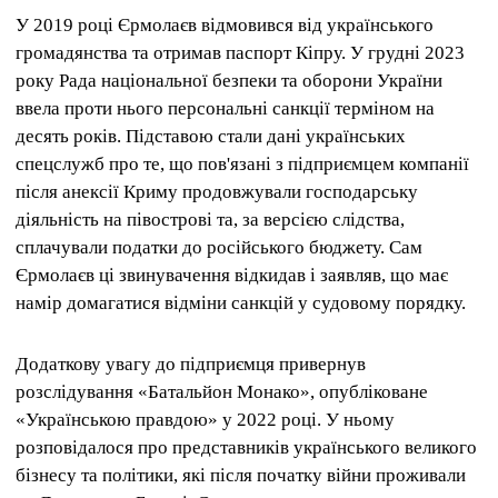
У 2019 році Єрмолаєв відмовився від українського
громадянства та отримав паспорт Кіпру. У грудні 2023
року Рада національної безпеки та оборони України
ввела проти нього персональні санкції терміном на
десять років. Підставою стали дані українських
спецслужб про те, що пов'язані з підприємцем компанії
після анексії Криму продовжували господарську
діяльність на півострові та, за версією слідства,
сплачували податки до російського бюджету. Сам
Єрмолаєв ці звинувачення відкидав і заявляв, що має
намір домагатися відміни санкцій у судовому порядку.
Додаткову увагу до підприємця привернув
розслідування «Батальйон Монако», опубліковане
«Українською правдою» у 2022 році. У ньому
розповідалося про представників українського великого
бізнесу та політики, які після початку війни проживали