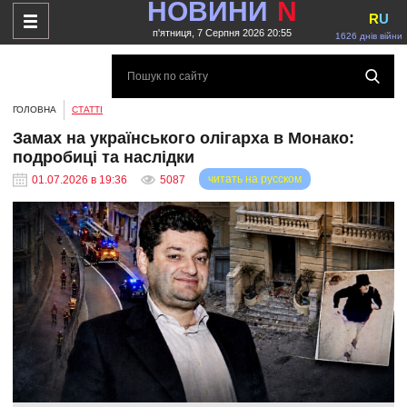
НОВИНИ
N
R
U
п'ятниця, 7 Серпня 2026 20:55
1626 днів війни
ГОЛОВНА
СТАТТІ
Замах на українського олігарха в Монако:
подробиці та наслідки
читать на русском
01.07.2026 в 19:36
5087