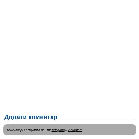
Додати коментар
Коментарі доступні в наших
Telegram
и
instagram
.