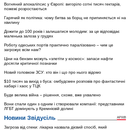
Вогняний апокаліпсис у Європі: вигоріло сотні тисяч гектарів,
пожежі розростаються
Гарячий як політика: чому битва за борщ не припиняється ні на
хвилину
Дожити до 100 років і залишатися молодим: за це відповідає
маленька залоза у грудях
Роботу одеських портів практично паралізовано – чим це
загрожує всім нам?
Ціни на бензин можуть «злетіти у космос»: запаси нафти
досягли критичної позначки
Новий головком ЗСУ: хто він і що про нього відомо
$10 тисяч за вихід з буса: омбудсмен розповів про фантастичні
хабарі і хаос у ТЦК
Буде велика війна – рішення, схоже, вже ухвалено
Вони спали один з одним і створювали компанії: представники
ЛГБТ домінують у Кремнієвій долині
Новини Звідусіль
АРХІВ
Загроза від спеки: лікарка назвала дієвий спосіб, який