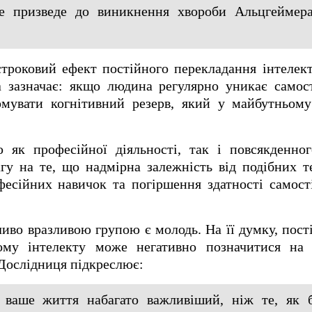
не призведе до виникнення хвороби Альцгеймера
строковий ефект постійного перекладання інтелек
а зазначає: якщо людина регулярно уникає самос
рмувати когнітивний резерв, який у майбутньому
 як професійної діяльності, так і повсякденног
гу на те, що надмірна залежність від подібних т
есійних навичок та погіршення здатності самост
ливо вразливою групою є молодь. На її думку, пост
ому інтелекту може негативно позначитися на
 Дослідниця підкреслює:
ваше життя набагато важливіший, ніж те, як б