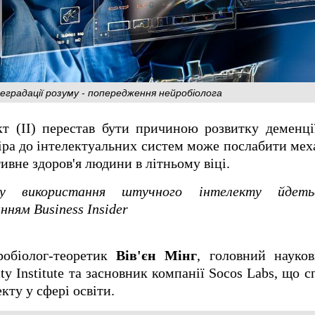
градації розуму - попередження нейробіолога
 (ІІ) перестав бути причиною розвитку деменції
ра до інтелектуальних систем може послабити меха
ивне здоров'я людини в літньому віці.
ку використання штучного інтелекту йдет
ням Business Insider
робіолог-теоретик
Вів'єн Мінг
, головний науков
ty Institute та засновник компанії Socos Labs, що с
кту у сфері освіти.