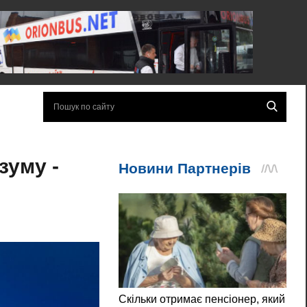
зуму -