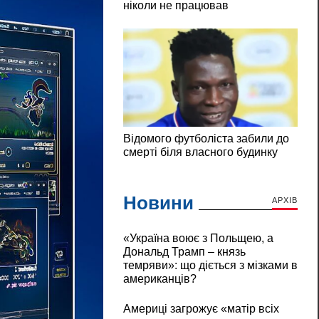
Новини
АРХІВ
«Україна воює з Польщею, а
Дональд Трамп – князь
темряви»: що діється з мізками в
американців?
Америці загрожує «матір всіх