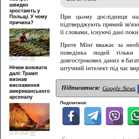
швидко
зростають у
При цьому дослідниця наг
Польщі. У чому
причина?
підтверджують прямий зв'язо
її словами, існуючі дані по
Проте Мінґ вважає за необ
поведінка людей тільки
28.07.2026
довгострокових даних в бага
штучний інтелект під час ви
Нічим воювати
далі: Трамп
визнав
виснаження
Підписатися:
Google News
американського
арсеналу
Поділитися:
27.07.2026