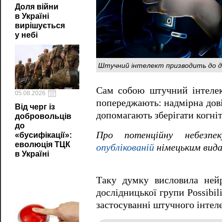
Доля війни
в Україні
вирішується
у небі
Штучний інтелект призводить до де
Сам собою штучний інтелект
05.08.2026
попереджають: надмірна дові
Від черг із
допомагають зберігати когніт
добровольців
до
Про потенційну небезпе
«бусифікації»:
еволюція ТЦК
опублікованій
німецьким видан
в Україні
Таку думку висловила ней
дослідницької групи Possibili
застосуванні штучного інтеле