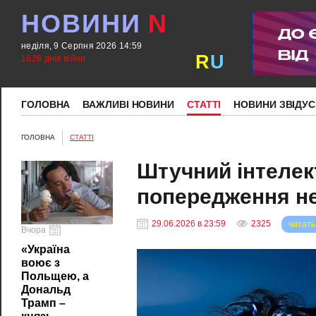
НОВИНИ
N
неділя, 9 Серпня 2026 14:59
R
U
1628 днів війни
ГОЛОВНА
ВАЖЛИВІ НОВИНИ
СТАТТІ
НОВИНИ ЗВІДУС
ГОЛОВНА
СТАТТІ
Штучний інтелект
попередження н
29.06.2026 в 23:59
2325
читать
Вчора
«Україна
воює з
Польщею, а
Дональд
Трамп –