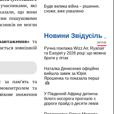
 учасниками, які
Буде велика війна – рішення,
схоже, вже ухвалено
казали, що вони
ними пошуковими
асників не могли
Новини Звідусіль
звантаження»
та
АРХІВ
ається зовнішній
Ручна поклажа Wizz Air, Ryanair
та Easyjet у 2026 році: що можна
брати у літак
Наталка Денисенко офіційно
вийшла заміж за Юрія
Ярошенка та показала перші
є за пам'ять та
амоконтролем та
вікове зниження
У Південній Африці дитинча
білого носорога прогнало з
дороги прайд із десяти левів