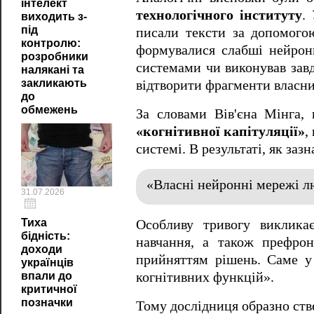
інтелект
технологічного інституту
.
виходить з-
під
писали тексти за допомого
контролю:
формувалися слабші нейрон
розробники
системами чи виконував завд
налякані та
закликають
відтворити фрагменти власних
до
обмежень
За словами Вів'єна Мінга,
«когнітивної капітуляції»
,
системі. В результаті, як заз
«Власні нейронні мережі л
31.07.2026
Тиха
Особливу тривогу викликає
бідність:
навчання, а також префрон
доходи
прийняттям рішень. Саме у 
українців
впали до
когнітивних функцій».
критичної
позначки
Тому дослідниця образно ств