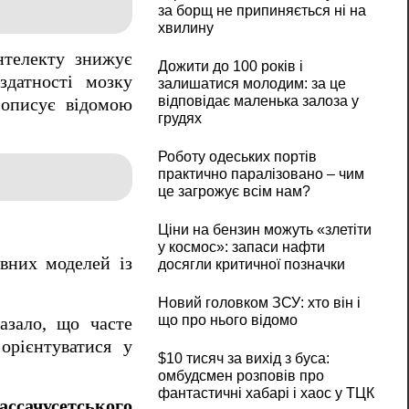
за борщ не припиняється ні на
хвилину
нтелекту знижує
Дожити до 100 років і
здатності мозку
залишатися молодим: за це
відповідає маленька залоза у
 описує відомою
грудях
Роботу одеських портів
практично паралізовано – чим
це загрожує всім нам?
Ціни на бензин можуть «злетіти
у космос»: запаси нафти
вних моделей із
досягли критичної позначки
Новий головком ЗСУ: хто він і
що про нього відомо
казало, що часте
орієнтуватися у
$10 тисяч за вихід з буса:
омбудсмен розповів про
фантастичні хабарі і хаос у ТЦК
ссачусетського