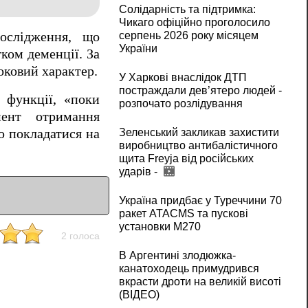
Солідарність та підтримка:
Чикаго офіційно проголосило
ослідження, що
серпень 2026 року місяцем
України
ком деменції. За
оковий характер.
У Харкові внаслідок ДТП
постраждали дев’ятеро людей -
 функції, «поки
розпочато розлідування
ент отримання
ю покладатися на
Зеленський закликав захистити
виробництво антибалістичного
щита Freyja від російських
ударів -
Україна придбає у Туреччини 70
ракет ATACMS та пускові
установки M270
2 голоса
В Аргентині злодюжка-
канатоходець примудрився
вкрасти дроти на великій висоті
(ВІДЕО)