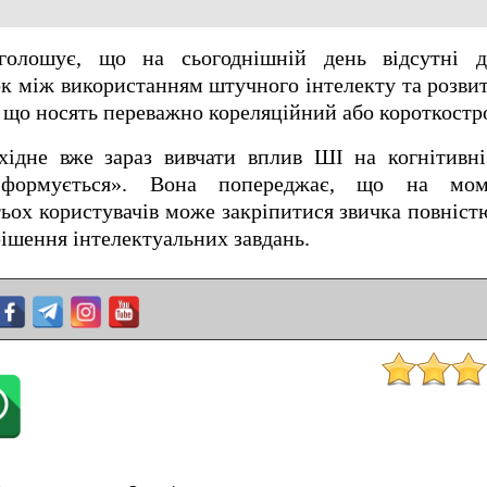
олошує, що на сьогоднішній день відсутні д
к між використанням штучного інтелекту та розвит
ки що носять переважно кореляційний або короткостр
хідне вже зараз вивчати вплив ШІ на когнітивні
 формується». Вона попереджає, що на мом
тьох користувачів може закріпитися звичка повніст
рішення інтелектуальних завдань.