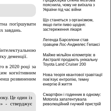
Продюсерка Олена Мозгова
пояснила, чому не виїхала з
України під час війни
Що станеться з організмом,
атна погіршувати
якщо пити пиво щодня:
застереження лікаря
х завдань.
Легенда Барселони став
гравцем Лос-Анджелес Гелаксі
інтелектуальною
Майже мільйон кілометрів: в
тку деменції.
Австралії продають унікальну
Toyota Land Cruiser 200
о в 2020 році за
ким когнітивним
Нова теорія квантової гравітації
 менш розвиненим
пов'язує ентропію, темну
енергію й життя
Смартфон і годинник в одному:
зку. Це один із
Motorola запатентувала
і» - стверджує
революційний гнучкий пристрій