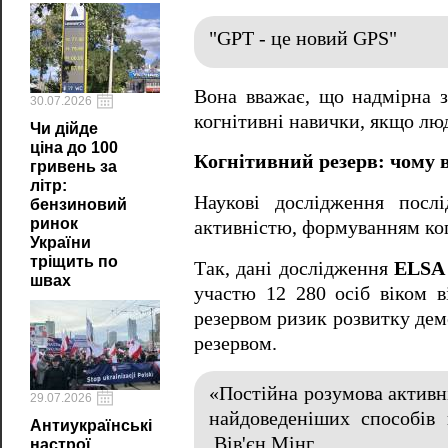
"GPT - це новий GPS"
Вона вважає, що надмірна з
30.07.2026
когнітивні навички, якщо лю
Чи дійде
ціна до 100
Когнітивний резерв: чому 
гривень за
літр:
Наукові дослідження посл
бензиновий
ринок
активністю, формуванням ког
України
тріщить по
Так, дані дослідження
ELSA 
швах
участю 12 280 осіб віком в
резервом ризик розвитку дем
резервом.
«Постійна розумова активні
29.07.2026
найдоведеніших способів 
Антиукраїнські
Вів'єн Мінг
настрої