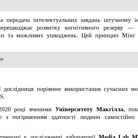
на передача інтелектуальних завдань штучному і
перешкоджає розвитку когнітивного резерву — 
змін та можливих ушкоджень. Цей принцип Мінґ
ш»
ї дослідниця порівнює використання сучасних мо
S.
 2020 році вченими
Університету Макгілла
, по
е з погіршенням здатності людини самостійно 
тримані у дослідженні лабораторії
Media Lab Ма