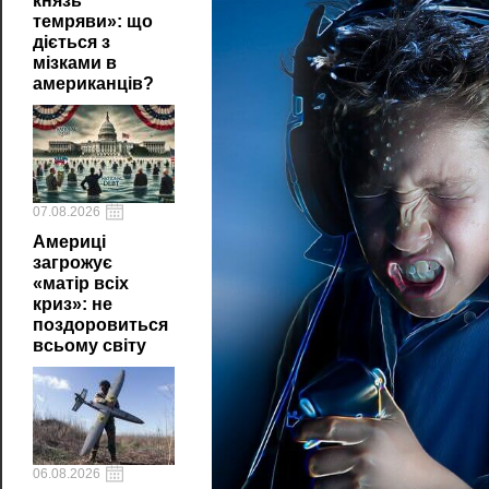
князь
темряви»: що
діється з
мізками в
американців?
07.08.2026
Америці
загрожує
«матір всіх
криз»: не
поздоровиться
всьому світу
06.08.2026