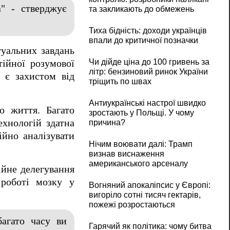
" - стверджує
та закликають до обмежень
Тиха бідність: доходи українців
впали до критичної позначки
туальних завдань
Чи дійде ціна до 100 гривень за
тійної розумової
літр: бензиновий ринок України
 є захистом від
тріщить по швах
Антиукраїнські настрої швидко
о життя. Багато
зростають у Польщі. У чому
ехнологій здатна
причина?
ійно аналізувати
Нічим воювати далі: Трамп
визнав виснаження
американського арсеналу
ійне делегування
 роботі мозку у
Вогняний апокаліпсис у Європі:
вигоріло сотні тисяч гектарів,
пожежі розростаються
агато часу ви
Гарячий як політика: чому битва