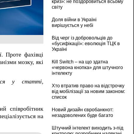
криз»: не поздоровиться всьому
світу
Доля війни в Україні
вирішується у небі
Від черг із добровольців до
«бусифікації»: еволюція ТЦК в
Україні
. Проте фахівці
нізми мозку, які
Кill Switch – на що здатна
«червона кнопка» для штучного
інтелекту
ься у статті,
Хто втратив право на відстрочку
від мобілізації за новим законом:
список
ий співробітник
Новий дизайн євробанкнот:
незадоволених буде багато
пеціалізується на
Штучний інтелект виходить з-під
контролю: розробники налякані