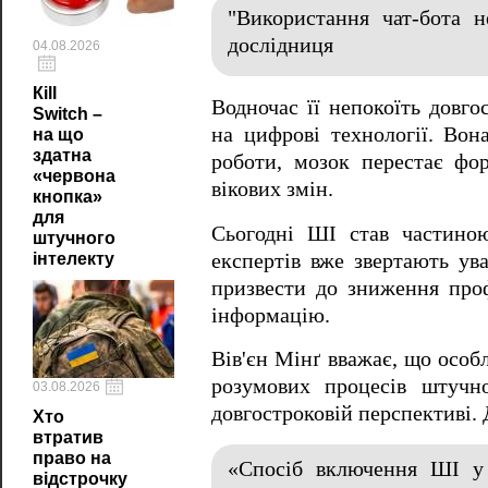
"Використання чат-бота 
дослідниця
04.08.2026
Кill
Водночас її непокоїть довго
Switch –
на цифрові технології. Вон
на що
здатна
роботи, мозок перестає фо
«червона
вікових змін.
кнопка»
для
Сьогодні ШІ став частиною
штучного
експертів вже звертають ува
інтелекту
призвести до зниження проф
інформацію.
Вів'єн Мінґ вважає, що особ
розумових процесів штучн
03.08.2026
довгостроковій перспективі.
Хто
втратив
право на
«Спосіб включення ШІ у 
відстрочку