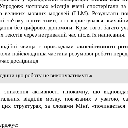
 Упродовж чотирьох місяців вчені спостерігали за
ю великих мовних моделей (LLM). Результати по
ні зв'язку проти тими, хто користувався звичай
ання без цифрової допомоги. Крім того, багато уч
 текстів через нетривалий час після їх написання.
 подібні явища є прикладами
«когнітивного ро
 коли найскладніша частина розумової роботи перед
начає дослідниця
юдини цю роботу не виконуватимуть»
 зниження активності гіпокампу, що відповіда
тальних відділів мозку, пов'язаних з увагою, с
цих структурах, за словами Мінґ, «починається 
ерджує: