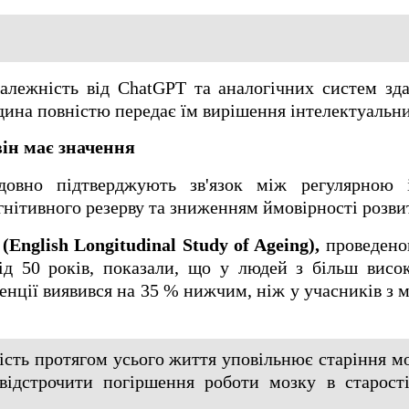
алежність від ChatGPT та аналогічних систем зд
дина повністю передає їм вирішення інтелектуальни
він має значення
ідовно підтверджують зв'язок між регулярною 
нітивного резерву та зниженням ймовірності розви
(English Longitudinal Study of Ageing),
проведеног
ід 50 років, показали, що у людей з більш висо
енції виявився на 35 % нижчим, ніж у учасників з
сть протягом усього життя уповільнює старіння мо
відстрочити погіршення роботи мозку в старост