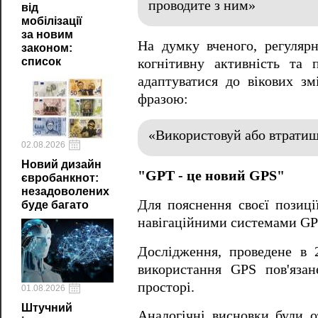
проводите з ним»
від
мобілізації
за новим
На думку вченого, регуляр
законом:
список
когнітивну активність та 
адаптуватися до вікових 
фразою:
«Використовуй або втрати
02.08.2026
Новий дизайн
"GPT - це новий GPS"
євробанкнот:
незадоволених
Для пояснення своєї позиці
буде багато
навігаційними системами GP
Дослідження, проведене в
використання GPS пов'язан
просторі.
01.08.2026
Штучний
Аналогічні висновки були о