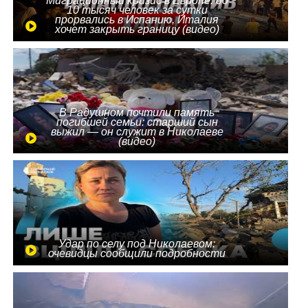
Миграционный кризис в Европе: до
10 тысяч человек за сутки
прорвались в Испанию, Италия
хочет закрыть границу (видео)
В Радушном почтили память
погибшей семьи: старший сын
выжил — он служит в Николаеве
(видео)
Удар по селу под Николаевом:
очевидцы сообщили подробности