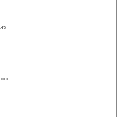
м
-го
и
ного