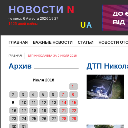
НОВОСТИ
N
четверг, 6 Августа 2026 19:27
U
A
1625 дней войны
ГЛАВНАЯ
ВАЖНЫЕ НОВОСТИ
СТАТЬИ
НОВОСТИ ОТ
ГЛАВНАЯ
ДТП НИКОЛАЕВА ЗА 9 ИЮЛЯ 2018
Архив
ДТП Никола
Июля 2018
1
2
3
4
5
6
7
8
9
10
11
12
13
14
15
16
17
18
19
20
21
22
23
24
25
26
27
28
29
30
31