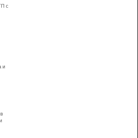
ТП с
a и
 в
и