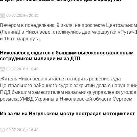
09.07.2018 в 20:11
Вечером в понедельник, 9 июля, на проспекте Центрально
(Ленина) в Николаеве, столкнулись две маршрутки «Рута» 1
и 16-го маршрута
Николаевец судится с бывшим высокопоставленным
сотрудником милиции из-за ДТП
09.07.2018 в 19:49
Житель Николаева пытается оспорить решение суда
Центрального районного суда о закрытии дела о нарушени
ПДД бывшим заместителем начальника управления уголов
розыска УМВД Украины в Николаевской области Сергеем
Хижняком
Из-за ям на Ингульском мосту пострадал мотоциклист
09.07.2018 в 16:49