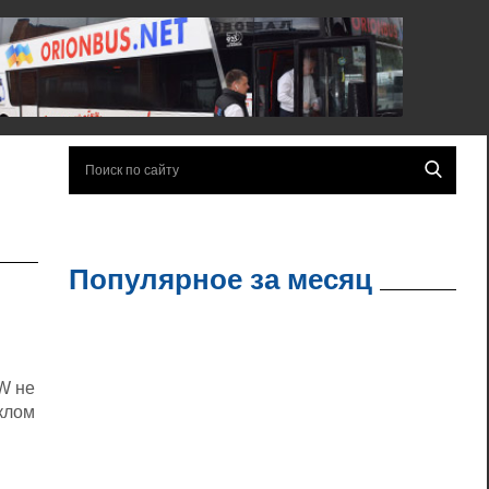
Популярное за месяц
W не
клом