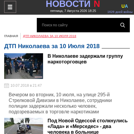
НОВОСТИ
N
U
A
пятница, 7 Августа 2026 18:25
1626 дней войны
ГЛАВНАЯ
ДТП НИКОЛАЕВА ЗА 10 ИЮЛЯ 2018
ДТП Николаева за 10 Июля 2018
В Николаеве задержали группу
наркоторговцев
10.07.2018 в 21:47
Вечером во вторник, 10 июля, на улице 295-й
Стрелковой Дивизии в Николаеве, сотрудники
полиции задержали несколько человек,
подозреваемых в торговле наркотиками
Под Новой Одессой столкнулись
«Лада» и «Мерседес» - два
человека в больнице