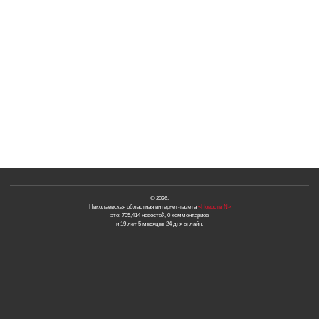
© 2026.
Николаевская областная интернет-газета
«Новости N»
это: 705,414 новостей, 0 комментариев
и 19 лет 5 месяцев 24 дня онлайн.