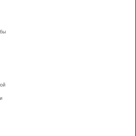
жбы
кой
 и