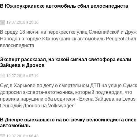
В Южноукраинске автомобиль сбил велосипедиста
19.07.2018 в 20:10
В среду, 18 июля, на перекрестке улиц Олимпийской и Дру
Народов в городе Южноукраинск автомобиль Peugeot сбил
велосипедиста
Эксперт рассказал, на какой сигнал светофора ехали
Зайцева и Дронов
19.07.2018 в 07:19
Суд в Харькове по делу о смертельном ДТП на улице Сумс
допросил эксперта-автотехника, который подтвердил, что
правила нарушили оба водителя - Елена Зайцева на Lexus
Геннадий Дронов на Volkswagen
В Днепре выехавшего на встречку велосипедиста снес
автомобиль
19.07.2018 в 06:43