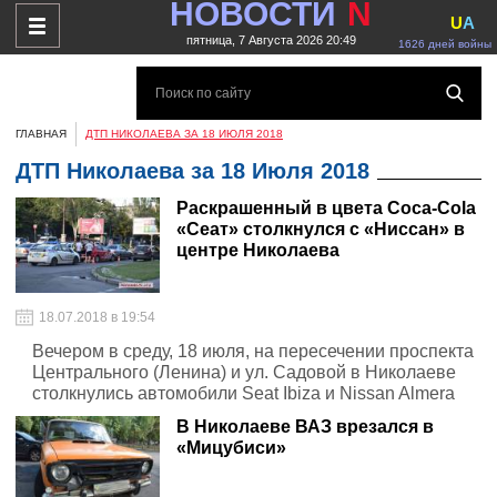
НОВОСТИ
N
U
A
пятница, 7 Августа 2026 20:49
1626 дней войны
ГЛАВНАЯ
ДТП НИКОЛАЕВА ЗА 18 ИЮЛЯ 2018
ДТП Николаева за 18 Июля 2018
Раскрашенный в цвета Coca-Cola
«Сеат» столкнулся с «Ниссан» в
центре Николаева
18.07.2018 в 19:54
Вечером в среду, 18 июля, на пересечении проспекта
Центрального (Ленина) и ул. Садовой в Николаеве
столкнулись автомобили Seat Ibiza и Nissan Almera
В Николаеве ВАЗ врезался в
«Мицубиси»