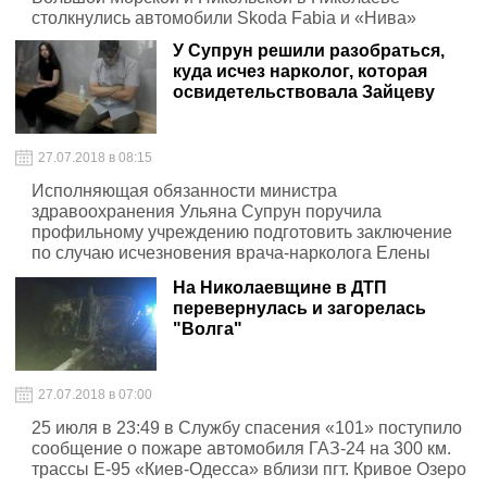
столкнулись автомобили Skoda Fabia и «Нива»
У Cупрун решили разобраться,
куда исчез нарколог, которая
освидетельствовала Зайцеву
27.07.2018 в 08:15
Исполняющая обязанности министра
здравоохранения Ульяна Супрун поручила
профильному учреждению подготовить заключение
по случаю исчезновения врача-нарколога Елены
Федирко
На Николаевщине в ДТП
перевернулась и загорелась
"Волга"
27.07.2018 в 07:00
25 июля в 23:49 в Службу спасения «101» поступило
сообщение о пожаре автомобиля ГАЗ-24 на 300 км.
трассы Е-95 «Киев-Одесса» вблизи пгт. Кривое Озеро