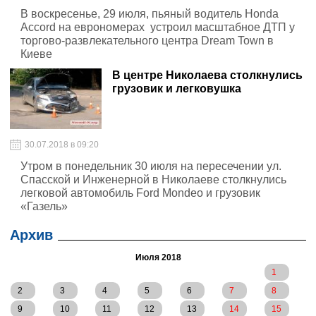
В воскресенье, 29 июля, пьяный водитель Honda
Accord на еврономерах устроил масштабное ДТП у
торгово-развлекательного центра Dream Town в
Киеве
В центре Николаева столкнулись
грузовик и легковушка
30.07.2018 в 09:20
Утром в понедельник 30 июля на пересечении ул.
Спасской и Инженерной в Николаеве столкнулись
легковой автомобиль Ford Mondeo и грузовик
«Газель»
Архив
Июля 2018
1
2
3
4
5
6
7
8
9
10
11
12
13
14
15