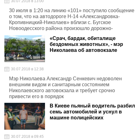
30.07.2018 в 13:00
30 июля в 1:20 на линию «101» поступило сообщение
о том, что на автодороге Н-14 «Александровка-
Кропивницкий-Николаев» вблизи с. Бугское
Новоодесского района произошло дорожно-
транспортное происшествие
«Срач, бардак, обиталище
бездомных животных», - мэр
Николаева об автовокзале
30.07.2018 в 12:38
Мэр Николаева Александр Сенкевич недоволен
внешним видом и санитарным состоянием
Николаевского автовокзала и требует срочно
привести его в порядок
В Киеве пьяный водитель разбил
семь автомобилей и уснул в
машине полицейских
30.07.2018 в 09:45