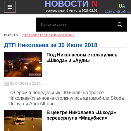
НОВОСТИ
N
U
A
воскресенье, 9 Августа 2026 02:05
1628 дней войны
ГЛАВНАЯ
ДТП НИКОЛАЕВА ЗА 30 ИЮЛЯ 2018
ДТП Николаева за 30 Июля 2018
Под Николаевом столкнулись
«Шкода» и «Ауди»
30.07.2018 в 22:31
Вечером в понедельник, 30 июля, на трассе
Николаев-Ульяновка столкнулись автомобили Skoda
Octavia и Audi Allroad
В центре Николаева «Шкода»
перевернула «Мицубиси»