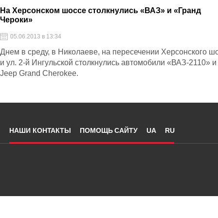
разметки – 86 и др.
На Херсонском шоссе столкнулись «ВАЗ» и «Гранд
Чероки»
05.06.2013 в 13:34
Днем в среду, в Николаеве, на пересечении Херсонского ш
и ул. 2-й Ингульской столкнулись автомобили «ВАЗ-2110» и
Jeep Grand Cherokee.
НАШИ КОНТАКТЫ
ПОМОЩЬ САЙТУ
UA
RU