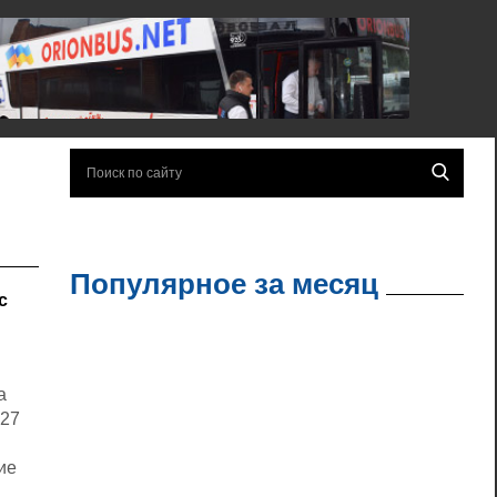
Популярное за месяц
с
а
927
ие
в и