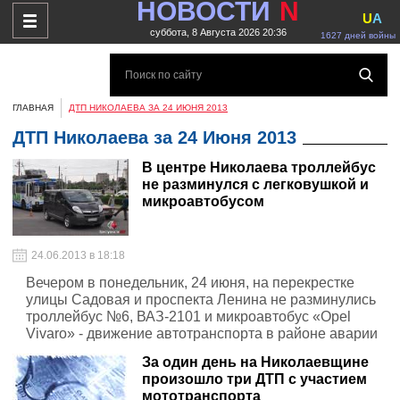
НОВОСТИ
N
U
A
суббота, 8 Августа 2026 20:36
1627 дней войны
ГЛАВНАЯ
ДТП НИКОЛАЕВА ЗА 24 ИЮНЯ 2013
ДТП Николаева за 24 Июня 2013
В центре Николаева троллейбус
не разминулся с легковушкой и
микроавтобусом
24.06.2013 в 18:18
Вечером в понедельник, 24 июня, на перекрестке
улицы Садовая и проспекта Ленина не разминулись
троллейбус №6, ВАЗ-2101 и микроавтобус «Opel
Vivaro» - движение автотранспорта в районе аварии
осложнено.
За один день на Николаевщине
произошло три ДТП с участием
мототранспорта