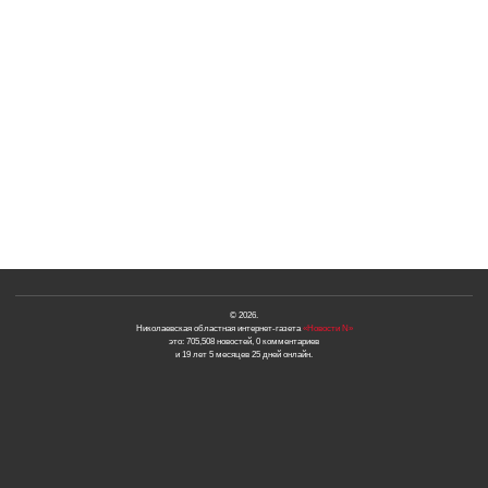
© 2026.
Николаевская областная интернет-газета
«Новости N»
это: 705,508 новостей, 0 комментариев
и 19 лет 5 месяцев 25 дней онлайн.