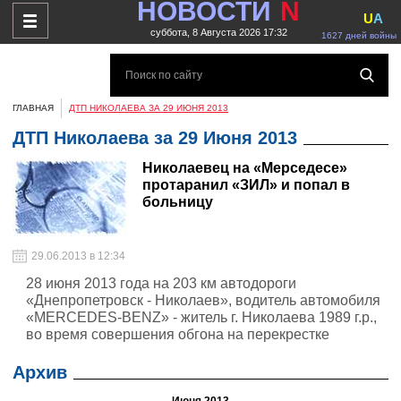
НОВОСТИ
N
U
A
суббота, 8 Августа 2026 17:32
1627 дней войны
ГЛАВНАЯ
ДТП НИКОЛАЕВА ЗА 29 ИЮНЯ 2013
ДТП Николаева за 29 Июня 2013
Николаевец на «Мерседесе»
протаранил «ЗИЛ» и попал в
больницу
29.06.2013 в 12:34
28 июня 2013 года на 203 км автодороги
«Днепропетровск - Николаев», водитель автомобиля
«MERCEDES-BENZ» - житель г. Николаева 1989 г.р.,
во время совершения обгона на перекрестке
столкнулся с автомобилем «ЗИЛ-ММЗ 554М» под
управлением жителя пгт. Казанка 1988 г.р., который
Архив
заканчивал маневр поворота влево.