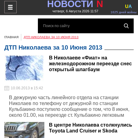
НОВОСТИ
N
U
A
четверг, 6 Августа 2026 11:57
1625 дней войны
ГЛАВНАЯ
ДТП НИКОЛАЕВА ЗА 10 ИЮНЯ 2013
ДТП Николаева за 10 Июня 2013
В Николаеве «Фиат» на
железнодорожном переезде снес
открытый шлагбаум
10.06.2013 в 15:42
В дежурную часть линейного отдела на станции
Николаев по телефону от дежурной по станции
Кульбакино поступило сообщение о том, что 8 июня,
около 01.00, на переезде ст. Кульбакино легковым
автомобилем поврежден шлагбаум.
В центре Николаева столкнулись
Toyota Land Cruiser и Skoda