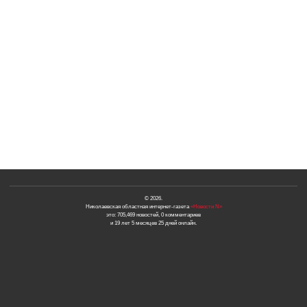
© 2026.
Николаевская областная интернет-газета
«Новости N»
это: 705,469 новостей, 0 комментариев
и 19 лет 5 месяцев 25 дней онлайн.