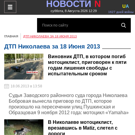
НОВОСТИ
N
U
A
суббота, 8 Августа 2026 12:29
1627 дней войны
ГЛАВНАЯ
ДТП НИКОЛАЕВА ЗА 18 ИЮНЯ 2013
ДТП Николаева за 18 Июня 2013
Виновник ДТП, в котором погиб
мотоциклист, приговорен к пяти
годам лишения свободы с
испытательным сроком
18.06.2013 в 13:58
Судья Заводского районного суда города Николаева
Бобровая вынесла приговор по ДТП, которое
произошло на пересечении улиц Пушкинская и
Образцовая 9 ноября 2012 года: мотоцикл «Yamaha»
врезался в автомобиль «Ford Focus» вследствие чего
В Николаеве мотоциклист,
мотоциклист погиб.
врезавшись в Matiz, слетел с
дороги