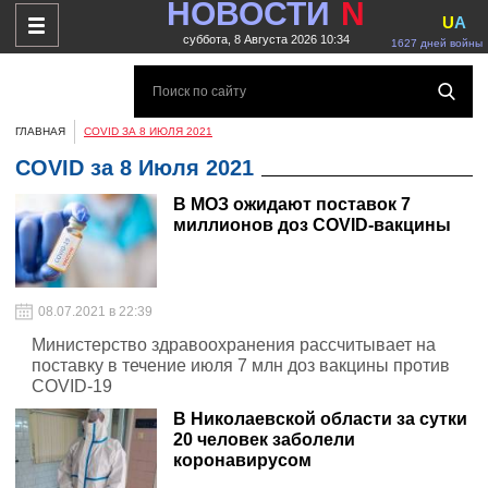
НОВОСТИ
N
U
A
суббота, 8 Августа 2026 10:34
1627 дней войны
ГЛАВНАЯ
COVID ЗА 8 ИЮЛЯ 2021
COVID за 8 Июля 2021
В МОЗ ожидают поставок 7
миллионов доз COVID-вакцины
08.07.2021 в 22:39
Министерство здравоохранения рассчитывает на
поставку в течение июля 7 млн ​​доз вакцины против
COVID-19
В Николаевской области за сутки
20 человек заболели
коронавирусом