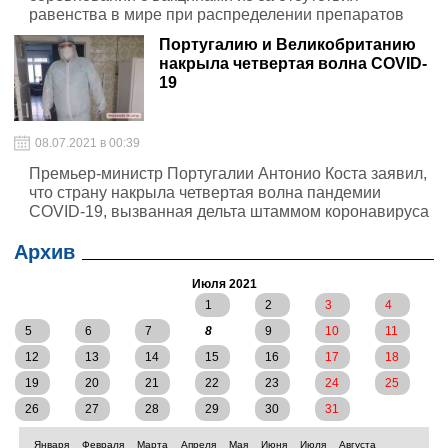
равенства в мире при распределении препаратов
Португалию и Великобританию
накрыла четвертая волна COVID-
19
08.07.2021 в 00:39
Премьер-министр Португалии Антонио Коста заявил,
что страну накрыла четвертая волна пандемии
COVID-19, вызванная дельта штаммом коронавируса
Архив
Июля 2021
1
2
3
4
5
6
7
8
9
10
11
12
13
14
15
16
17
18
19
20
21
22
23
24
25
26
27
28
29
30
31
Января
Февраля
Марта
Апреля
Мая
Июня
Июля
Августа