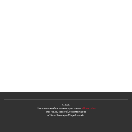
© 2026.
Николаевская областная интернет-газета
«Новости N»
это: 705,460 новостей, 0 комментариев
и 19 лет 5 месяцев 25 дней онлайн.