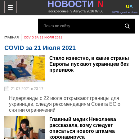
НОВОСТИ
N
U
A
воскресенье, 9 Августа 2026 07:06
1628 дней войны
ГЛАВНАЯ
COVID ЗА 21 ИЮЛЯ 2021
COVID за 21 Июля 2021
Стало известно, в какие страны
Европы пускают украинцев без
прививок
21.07.2021 в 23:17
Нидерланды с 22 июля открывают границы для
украинцев, следуя рекомендациям Совета ЕС о
снятии ограничений
Главный медик Николаева
рассказала, кому следует
опасаться нового штамма
коронавируса