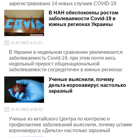
зарегистрировано 14 новых случаев COVID-19
В НАН обеспокоены ростом
заболеваемости Covid-19 в
южных регионах Украины
21.07.2021 в 11:21
В Украине в недельном сравнении увеличивается
заболеваемость Covid-19, при этом почти весь
недельный прирост общенациональной
заболеваемости сосредоточен в южных регионах
страны, а львиная его часть – в Одесской области.
Ученые выяснили, почему
дельта-коронавирус настолько
заразный
21.07.2021 в 08:41
Ученые из китайского Центра по контролю и
профилактике заболеваний выяснили, почему штамм
коронавируса «Дельта» настолько заразный