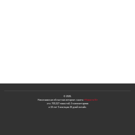
© 2026.
Николаевская областная интернет-газета
«Новости N»
это: 705,527 новостей, 0 комментариев
и 19 лет 5 месяцев 26 дней онлайн.