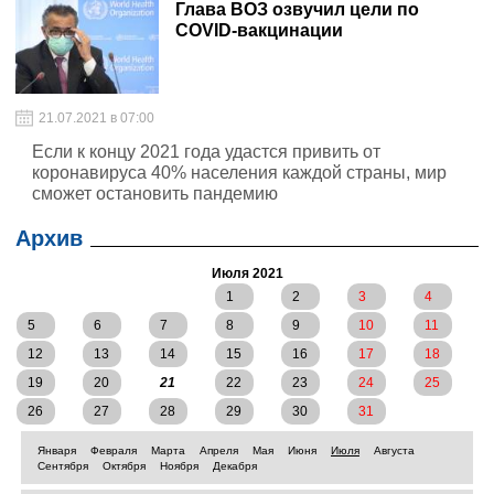
Глава ВОЗ озвучил цели по
COVID-вакцинации
21.07.2021 в 07:00
Если к концу 2021 года удастся привить от
коронавируса 40% населения каждой страны, мир
сможет остановить пандемию
Архив
Июля 2021
1
2
3
4
5
6
7
8
9
10
11
12
13
14
15
16
17
18
19
20
21
22
23
24
25
26
27
28
29
30
31
Января
Февраля
Марта
Апреля
Мая
Июня
Июля
Августа
Сентября
Октября
Ноября
Декабря