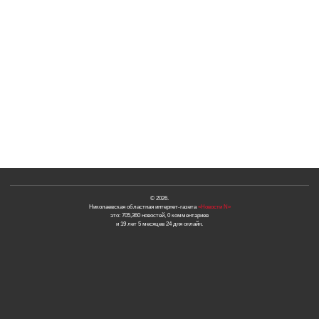
© 2026.
Николаевская областная интернет-газета
«Новости N»
это: 705,360 новостей, 0 комментариев
и 19 лет 5 месяцев 24 дня онлайн.