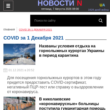
НОВОСТИ
N
U
A
пятница, 7 Августа 2026 08:00
1626 дней войны
ГЛАВНАЯ
COVID ЗА 1 ДЕКАБРЯ 2021
COVID за 1 Декабря 2021
Названы условия отдыха на
горнолыжных курортах Украины
в период карантина
01.12.2021 в 20:52
Для посещения горнолыжных курортов в этом году
придется предоставить COVID-сертификат,
негативный ПЦР-тест или справку о выздоровлении
от коронавируса.
В николаевские
«коронавирусные» больницы
поступила гуманитарная помощь