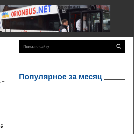
Популярное за месяц
 –
ей