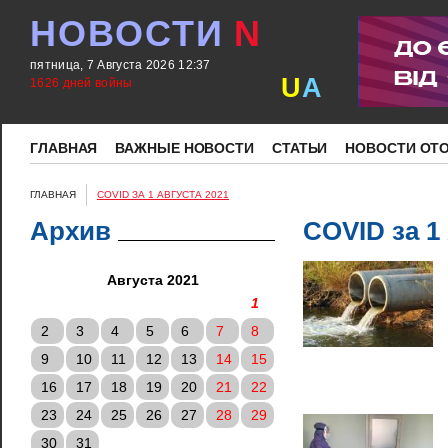
НОВОСТИ
N
пятница, 7 Августа 2026 12:37
U
A
1626 дней войны
ГЛАВНАЯ
ВАЖНЫЕ НОВОСТИ
СТАТЬИ
НОВОСТИ ОТ
ГЛАВНАЯ
COVID ЗА 1 АВГУСТА 2021
Архив
COVID за 1
Августа 2021
1
2
3
4
5
6
7
8
9
10
11
12
13
14
15
16
17
18
19
20
21
22
23
24
25
26
27
28
29
30
31