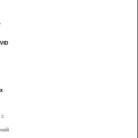
,
VID
ых
 с
ений