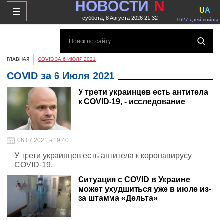
НОВОСТИ
N
U
A
суббота, 8 Августа 2026 21:32
1627 дней войны
ГЛАВНАЯ
COVID ЗА 6 ИЮЛЯ 2021
COVID за 6 Июля 2021
У трети украинцев есть антитела
к COVID-19, - исследование
06.07.2021 в 19:40
У трети украинцев есть антитела к коронавирусу
COVID-19.
Ситуация с COVID в Украине
может ухудшиться уже в июле из-
за штамма «Дельта»