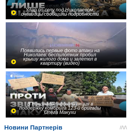
Удар по селу под Николаевом:
очевидцы сообщили подробности
Появились первые фото атаки на
Николаев: беспилотник пробил
крышу жилого дома и залетел в
квартиру (видео)
В Николаеве прошла акция в
поддержку комбрига 123-й бригады
Олега Макухи