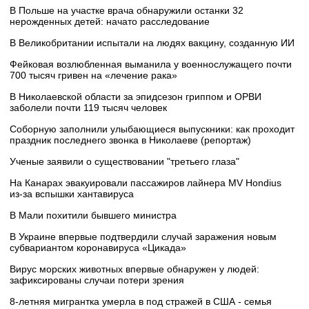
В Польше на участке врача обнаружили останки 32
нерожденных детей: начато расследование
В Великобритании испытали на людях вакцину, созданную ИИ
Фейковая возлюбленная выманила у военнослужащего почти
700 тысяч гривен на «лечение рака»
В Николаевской области за эпидсезон гриппом и ОРВИ
заболели почти 119 тысяч человек
Соборную заполнили улыбающиеся выпускники: как проходит
праздник последнего звонка в Николаеве (репортаж)
Ученые заявили о существовании "третьего глаза"
На Канарах эвакуировали пассажиров лайнера MV Hondius
из‑за вспышки хантавируса
В Мали похитили бывшего министра
В Украине впервые подтвердили случай заражения новым
субвариантом коронавируса «Цикада»
Вирус морских животных впервые обнаружен у людей:
зафиксированы случаи потери зрения
8-летняя мигрантка умерла в под стражей в США - семья