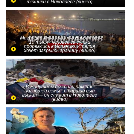
техники в Николаеве (видео)
Миграционный кризис в Европе: до
10 тысяч человек за сутки
прорвались в Испанию, Италия
хочет закрыть границу (видео)
В Радушном почтили память
погибшей семьи: старший сын
выжил — он служит в Николаеве
(видео)