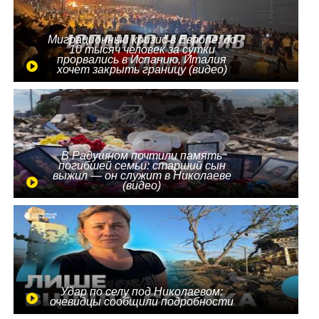
Миграционный кризис в Европе: до
10 тысяч человек за сутки
прорвались в Испанию, Италия
хочет закрыть границу (видео)
В Радушном почтили память
погибшей семьи: старший сын
выжил — он служит в Николаеве
(видео)
Удар по селу под Николаевом:
очевидцы сообщили подробности