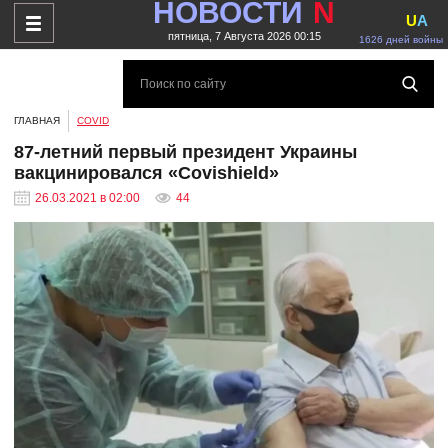
НОВОСТИ
N
U
A
пятница, 7 Августа 2026 00:15
1626 дней войны
ГЛАВНАЯ
COVID
87-летний первый президент Украины
вакцинировался «Сovishield»
26.03.2021 в 02:00
44