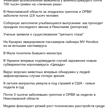
Фейковая возлюбленная выманила у военнослужащего почти
700 тысяч гривен на «лечение рака»
В Николаевской области за эпидсезон гриппом и ОРВИ
заболели почти 119 тысяч человек
Соборную заполнили улыбающиеся выпускники: как проходит
праздник последнего звонка в Николаеве (репортаж)
Ученые заявили о существовании "третьего глаза"
На Канарах эвакуировали пассажиров лайнера MV Hondius
из‑за вспышки хантавируса
В Мали похитили бывшего министра
В Украине впервые подтвердили случай заражения новым
субвариантом коронавируса «Цикада»
Вирус морских животных впервые обнаружен у людей:
зафиксированы случаи потери зрения
8-летняя мигрантка умерла в под стражей в США - семья
подала в суд
Почти 3 тысячи заболевших гриппом и ОРВИ за неделю в
Николаевской области
Медики фиксируют резкий рост психических расстройств среди