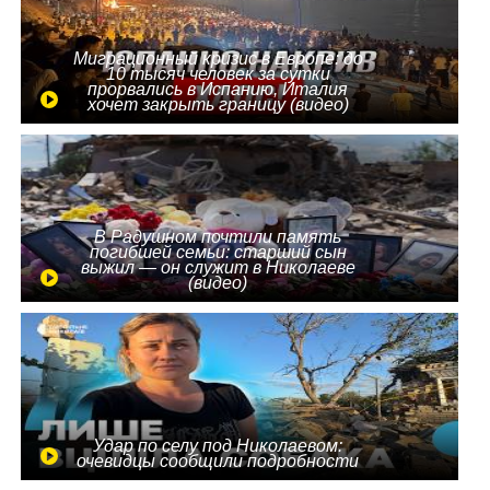
Миграционный кризис в Европе: до
10 тысяч человек за сутки
прорвались в Испанию, Италия
хочет закрыть границу (видео)
В Радушном почтили память
погибшей семьи: старший сын
выжил — он служит в Николаеве
(видео)
Удар по селу под Николаевом:
очевидцы сообщили подробности