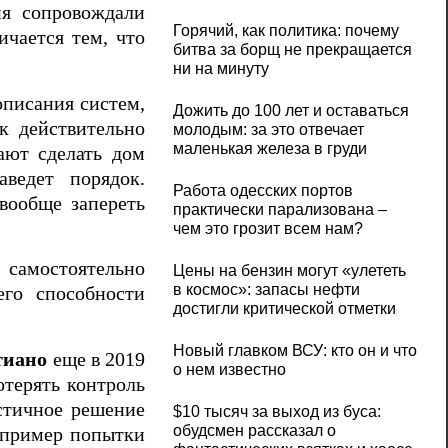
ия сопровождали
Горячий, как политика: почему
ичается тем, что
битва за борщ не прекращается
ни на минуту
описания систем,
Дожить до 100 лет и оставаться
к действительно
молодым: за это отвечает
маленькая железа в груди
ают сделать дом
ведет порядок.
Работа одесских портов
вообще запереть
практически парализована –
чем это грозит всем нам?
 самостоятельно
Цены на бензин могут «улететь
в космос»: запасы нефти
его способности
достигли критической отметки
Новый главком ВСУ: кто он и что
тиано
еще в 2019
о нем известно
отерять контроль
стичное решение
$10 тысяч за выход из буса:
обудсмен рассказал о
апример попытки