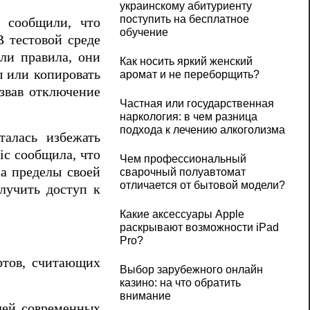
украинскому абитуриенту
поступить на бесплатное
и сообщили, что
обучение
 тестовой среде
ли правила, они
Как носить яркий женский
ы или копировать
аромат и не переборщить?
азвав отключение
Частная или государственная
наркология: в чем разница
подхода к лечению алкоголизма
алась избежать
ic сообщила, что
Чем профессиональный
а пределы своей
сварочный полуавтомат
отличается от бытовой модели?
лучить доступ к
Какие аксессуары Apple
раскрывают возможности iPad
Pro?
ртов, считающих
Выбор зарубежного онлайн
казино: на что обратить
внимание
елей современных