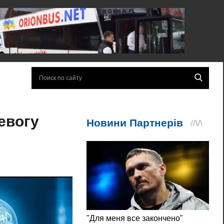
евогу