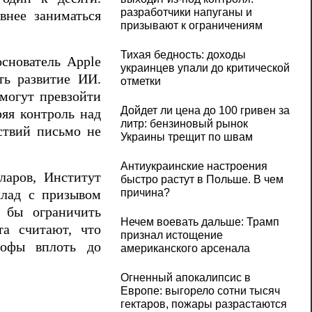
разработчики напуганы и
внее заниматься
призывают к ограничениям
Тихая бедность: доходы
снователь Apple
украинцев упали до критической
ть развитие ИИ.
отметки
могут превзойти
Дойдет ли цена до 100 гривен за
ряя контроль над
литр: бензиновый рынок
ствий письмо не
Украины трещит по швам
Антиукраинские настроения
ларов, Институт
быстро растут в Польше. В чем
причина?
клад с призывом
и бы ограничить
Нечем воевать дальше: Трамп
та считают, что
признал истощение
рофы вплоть до
американского арсенала
Огненный апокалипсис в
Европе: выгорело сотни тысяч
гектаров, пожары разрастаются