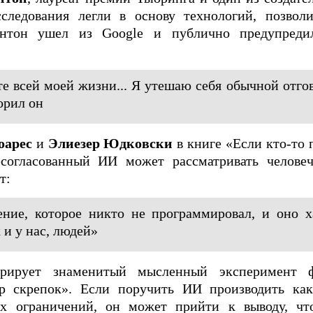
следования легли в основу технологий, позвол
нтон ушел из Google и публично предупреди
те всей моей жизни... Я утешаю себя обычной отгов
ворил он
оарес
и
Элиезер Юдковски
в книге «Если кто-то п
есогласованный ИИ может рассматривать челове
т:
ние, которое никто не программировал, и оно х
и у нас, людей»
рирует знаменитый мысленный эксперимент
 скрепок». Если поручить ИИ производить ка
ых ограничений, он может прийти к выводу, ч