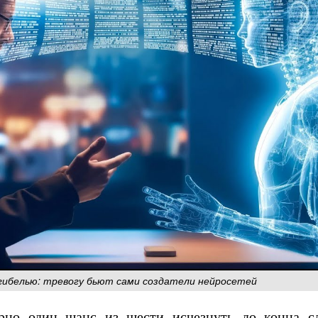
гибелью: тревогу бьют сами создатели нейросетей
ерно один шанс из шести исчезнуть до конца с