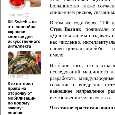
Большинство также согласи
снижением рисков, связанны
04.08.2026
Кill Switch – на
В том же году более 1100 
что способна
Стив Возняк
, подписали 
«красная
«Должны ли мы создавать не
кнопка» для
нас численно, интеллектуаль
искусственного
интеллекта
нашей цивилизацией?» — го
имело.
На фоне того, что в отрас
исследований машинного ин
03.08.2026
разработать международны
Кто потерял
создание и внедрение пот
право на
нынешнее направление раз
отсрочку от
исчезновения человечества.
мобилизации
по новому
Что такое «рассогласован
закону:
список