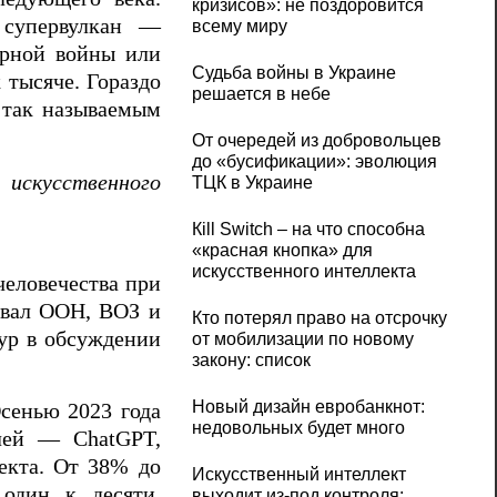
кризисов»: не поздоровится
е супервулкан —
всему миру
ерной войны или
Судьба войны в Украине
 тысяче. Гораздо
решается в небе
с так называемым
От очередей из добровольцев
до «бусификации»: эволюция
искусственного
ТЦК в Украине
Кill Switch – на что способна
«красная кнопка» для
искусственного интеллекта
человечества при
овал ООН, ВОЗ и
Кто потерял право на отсрочку
ур в обсуждении
от мобилизации по новому
закону: список
Новый дизайн евробанкнот:
сенью 2023 года
недовольных будет много
елей — ChatGPT,
екта. От 38% до
Искусственный интеллект
 один к десяти.
выходит из-под контроля: