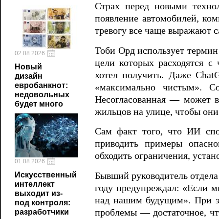
Страх перед новыми техно
появление автомобилей, ком
тревогу все чаще выражают с
Тоби Орд использует термин
02.08.2026
цели которых расходятся с 
Новый
хотел получить. Даже Chat
дизайн
евробанкнот:
«максимально чистым». Со
недовольных
Несогласованная — может в
будет много
жильцов на улице, чтобы они
Сам факт того, что ИИ спо
приводить примеры опасног
обходить ограничения, устан
01.08.2026
Бывший руководитель отдела
Искусственный
интеллект
году предупреждал: «Если м
выходит из-
над нашим будущим». При э
под контроля:
проблемы — достаточное, чт
разработчики