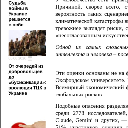
Судьба
Причиной, скорее всего, 
войны в
вероятность таких сценарие
Украине
решается
климатической катастрофы вы
в небе
тревожнее выглядят риски, 
«несогласованным искусстве
Одной из самых сложных 
интеллекта и человека – по
05.08.2026
От очередей из
добровольцев
Эти оценки основаны не на ф
до
Оксфордском университете.
«бусификации»:
Всемирный экономический ф
эволюция ТЦК в
Украине
глобальных рисков.
Подобные опасения разделя
среди 2778 исследователе
Claude, Gemini и других, —
51% участников оценили в