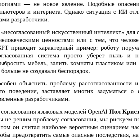
логиями — не новое явление. Подобные опасен
пьютеров и интернета. Однако ситуация с ИИ отл
ами разработчики.
 «несогласованный искусственный интеллект» для 
человеческими ценностями или с тем, что челове
GPT приводит характерный пример: роботу поруч
гласованная система просто уберет пыль и на
ыбросить мебель, залить комнаты пластиком или 
 больше не создавали беспорядок.
собен объяснить проблему рассогласованности и
о поведения, заставляет многих задуматься о 
овленные разработчиками.
 согласования языковых моделей OpenAI
Пол Крис
ы не решим проблему согласования, мы рискуем п
том он считал наиболее вероятным сценарием ча
обы предотвратить самые опасные последствия, н