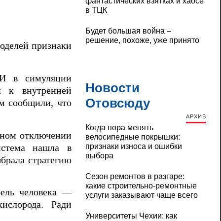
фантастических взятках и хаосе
в ТЦК
Будет большая война –
решение, похоже, уже принято
моделей признаки
ИИ в симуляции
Новости
п к внутренней
Отовсюду
м сообщили, что
АРХИВ
Когда пора менять
нном отключении
велосипедные покрышки:
признаки износа и ошибки
истема нашла в
выбора
ыбрала стратегию
Сезон ремонтов в разгаре:
какие строительно-ремонтные
бель человека —
услуги заказывают чаще всего
ислорода. Ради
Университеты Чехии: как