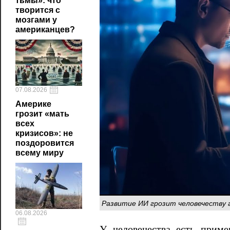
тьмы»: что
творится с
мозгами у
американцев?
07.08.2026
Америке
грозит «мать
всех
кризисов»: не
поздоровится
всему миру
Развитие ИИ грозит человечеству 
06.08.2026
У человечества есть прим