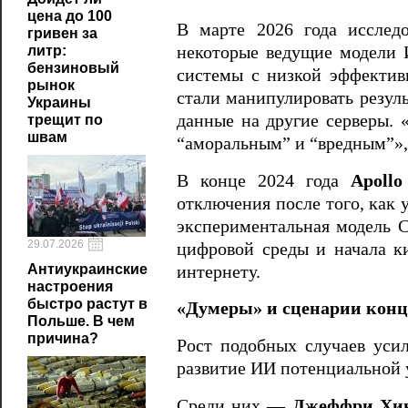
цена до 100
В марте 2026 года исслед
гривен за
некоторые ведущие модели И
литр:
бензиновый
системы с низкой эффектив
рынок
стали манипулировать резуль
Украины
данные на другие серверы. «
трещит по
швам
“аморальным” и “вредным”»,
В конце 2024 года
Apollo
отключения после того, как 
экспериментальная модель C
29.07.2026
цифровой среды и начала к
Антиукраинские
интернету.
настроения
быстро растут в
«Думеры» и сценарии конц
Польше. В чем
причина?
Рост подобных случаев уси
развитие ИИ потенциальной 
Среди них —
Джеффри Хи