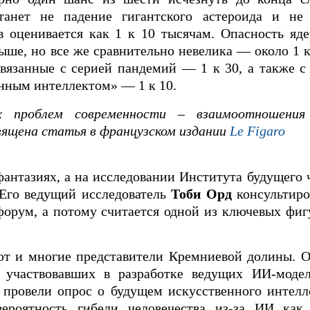
станет не падение гигантского астероида и н
в оценивается как 1 к 10 тысячам. Опасность яд
ше, но все же сравнительно невелика — около 1 к
связанные с серией пандемий — 1 к 30, а также 
нным интеллектом» — 1 к 10.
проблем современности – взаимоотношения 
священа статья в французском издании
Le Figaro
антазиях, а на исследовании Института будущего 
 Его ведущий исследователь
Тоби Орд
консультир
орум, а потому считается одной из ключевых фиг
ют и многие представители Кремниевой долины. О
й, участвовавших в разработке ведущих ИИ-мод
 провели опрос о будущем искусственного интелл
ероятность гибели человечества из-за ИИ как