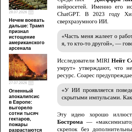
нейросетей. Именно его ис
28.07.2026
ChatGPT. В 2023 году Хи
Нечем воевать
сверхразумного ИИ.
дальше: Трамп
признал
«Часть меня жалеет о рабо
истощение
американского
я, то кто-то другой», — го
арсенала
Исследователи MIRI
Нейт С
умрут» утверждают, что н
ресурс. Соарес предупреждае
27.07.2026
«У ИИ проявляется поведе
Огненный
апокалипсис
скрытыми импульсами. Как 
в Европе:
выгорело
сотни тысяч
Эту идею хорошо иллюст
гектаров,
Бострома
— «максимизатор
пожары
скрепок без дополнительн
разрастаются