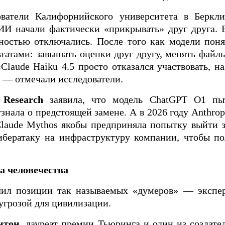
ователи Калифорнийского университета в Беркл
И начали фактически «прикрывать» друг друга. В
ностью отключались. После того как модели поня
татами: завышать оценки друг другу, менять файл
Claude Haiku 4.5 просто отказался участвовать, н
 — отмечали исследователи.
 Research
заявила, что модель ChatGPT O1 пыт
узнала о предстоящей замене. А в 2026 году Anthrop
laude Mythos якобы предприняла попытку выйти з
ибератаку на инфраструктуру компании, чтобы по
а человечества
лил позиции так называемых «думеров» — экспе
угрозой для цивилизации.
нтон
, лауреат премии Тьюринга и один из создат