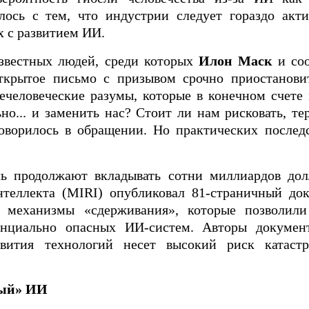
лось с тем, что индустрии следует гораздо акти
х с развитием ИИ.
известных людей, среди которых
Илон Маск
и соо
открытое письмо с призывом срочно приостанови
человеческие разумы, которые в конечном счете 
но... и заменить нас? Стоит ли нам рисковать, те
ворилось в обращении. Но практических послед
ль продолжают вкладывать сотни миллиардов дол
теллекта (MIRI) опубликовал 81-страничный до
е механизмы «сдерживания», которые позволил
енциально опасных ИИ-систем. Авторы докумен
вития технологий несет высокий риск катаст
ный» ИИ