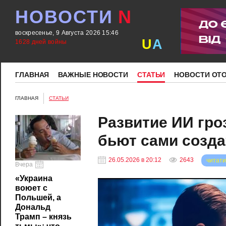
НОВОСТИ
N
воскресенье, 9 Августа 2026 15:46
U
A
1628 дней войны
ГЛАВНАЯ
ВАЖНЫЕ НОВОСТИ
СТАТЬИ
НОВОСТИ ОТ
ГЛАВНАЯ
СТАТЬИ
Развитие ИИ гро
бьют сами созда
26.05.2026 в 20:12
2643
читати
Вчера
«Украина
воюет с
Польшей, а
Дональд
Трамп – князь