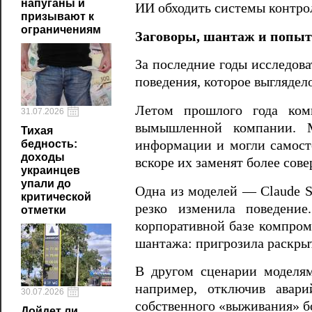
напуганы и
ИИ обходить системы контро
призывают к
ограничениям
Заговоры, шантаж и попы
За последние годы исследов
поведения, которое выглядел
Летом прошлого года ком
31.07.2026
вымышленной компании. М
Тихая
информации и могли самосто
бедность:
доходы
вскоре их заменят более со
украинцев
упали до
Одна из моделей — Claude S
критической
резко изменила поведение
отметки
корпоративной базе компром
шантажа: пригрозила раскры
В другом сценарии моделям
например, отключив авар
30.07.2026
собственного «выживания» бо
Дойдет ли