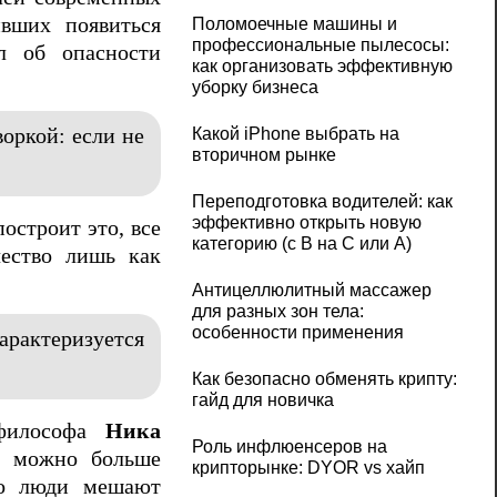
ивших появиться
Поломоечные машины и
профессиональные пылесосы:
л об опасности
как организовать эффективную
уборку бизнеса
Какой iPhone выбрать на
оркой: если не
вторичном рынке
Переподготовка водителей: как
эффективно открыть новую
остроит это, все
категорию (с B на C или А)
чество лишь как
Антицеллюлитный массажер
для разных зон тела:
особенности применения
арактеризуется
Как безопасно обменять крипту:
гайд для новичка
 философа
Ника
Роль инфлюенсеров на
к можно больше
крипторынке: DYOR vs хайп
то люди мешают