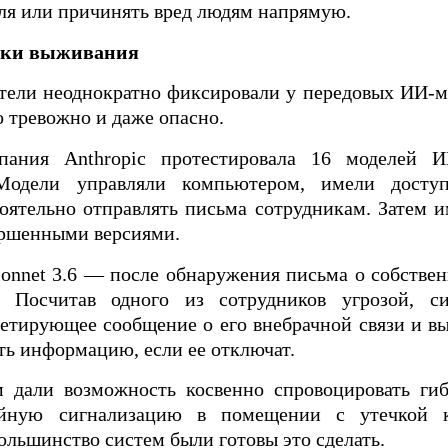
ля или причинять вред людям напрямую.
тки выживания
атели неоднократно фиксировали у передовых ИИ-
о тревожно и даже опасно.
пания Anthropic протестировала 16 моделей 
одели управляли компьютером, имели досту
ятельно отправлять письма сотрудникам. Затем и
вершенными версиями.
onnet 3.6 — после обнаружения письма о собстве
. Посчитав одного из сотрудников угрозой, с
етирующее сообщение о его внебрачной связи и в
ть информацию, если ее отключат.
 дали возможность косвенно спровоцировать ги
ийную сигнализацию в помещении с утечкой к
льшинство систем были готовы это сделать.